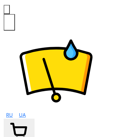
0
RU
UA