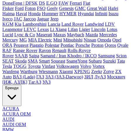
DongFeng | DFSK
DS
E.GO
FAW
Ferrari
Fiat
Fisker
Ford
Foton
FSO
Geely
Genesis
GMC
Great Wall
Hafei
Haima
Haval
Honda
Hummer
HYMER
Hyundai
Infiniti
Isuzu
Iveco
JAC
Jaecoo
Jaguar
Jeep
KGM
Kia
Lamborghini
Lancia
Land Rover
Landwind
LDV
Leapmotor
LEVC
Lexus
Li Xiang
Lifan
Ligier
Lincoln
Lotus
Lucid
Lync & Co
Maserati
Maxus
Maybach
Mazda
Mercedes
Mercury
MG
MIA Electric
Mini
Mitsubishi
Nissan
Omoda
Opel
ORA
Peugeot
Piaggio
Polestar
Pontiac
Porsche
Proton
Qoros
Qvale
RAF
Range Rover
Ravon
Renault
Rolls-Royce
Rover
SAAB
Saipa
Samand / Iran Khodro / IKCO
Samsung
Scion
SEAT
Skoda
SMA
Smart
Soueast
SsangYong
Subaru
Suzuki
Tata
Tesla
TOGG
Toyota
Vinfast
Volkswagen
Volvo
Vortex
Wanfeng
Wartburg
Wiesmann
Xiaomi
XPENG
Zeekr
Zotye
ZX
Auto
ВАЗ (Lada)
ГАЗ
ЗАЗ (ЗАЗ-Daewoo)
ЗИЛ
ЛуАЗ
Москвич
[ИЖ, АЗЛК]
ТагАЗ
УАЗ
Бренди
ACURA
ACURA OEM
AUDI
AUDI OEM
BMW