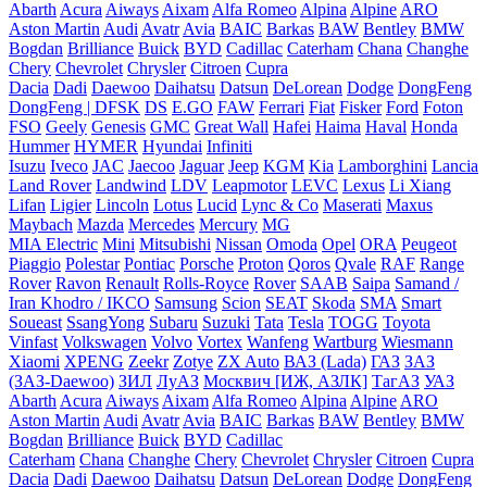
Abarth
Acura
Aiways
Aixam
Alfa Romeo
Alpina
Alpine
ARO
Aston Martin
Audi
Avatr
Avia
BAIC
Barkas
BAW
Bentley
BMW
Bogdan
Brilliance
Buick
BYD
Cadillac
Caterham
Chana
Changhe
Chery
Chevrolet
Chrysler
Citroen
Cupra
Dacia
Dadi
Daewoo
Daihatsu
Datsun
DeLorean
Dodge
DongFeng
DongFeng | DFSK
DS
E.GO
FAW
Ferrari
Fiat
Fisker
Ford
Foton
FSO
Geely
Genesis
GMC
Great Wall
Hafei
Haima
Haval
Honda
Hummer
HYMER
Hyundai
Infiniti
Isuzu
Iveco
JAC
Jaecoo
Jaguar
Jeep
KGM
Kia
Lamborghini
Lancia
Land Rover
Landwind
LDV
Leapmotor
LEVC
Lexus
Li Xiang
Lifan
Ligier
Lincoln
Lotus
Lucid
Lync & Co
Maserati
Maxus
Maybach
Mazda
Mercedes
Mercury
MG
MIA Electric
Mini
Mitsubishi
Nissan
Omoda
Opel
ORA
Peugeot
Piaggio
Polestar
Pontiac
Porsche
Proton
Qoros
Qvale
RAF
Range
Rover
Ravon
Renault
Rolls-Royce
Rover
SAAB
Saipa
Samand /
Iran Khodro / IKCO
Samsung
Scion
SEAT
Skoda
SMA
Smart
Soueast
SsangYong
Subaru
Suzuki
Tata
Tesla
TOGG
Toyota
Vinfast
Volkswagen
Volvo
Vortex
Wanfeng
Wartburg
Wiesmann
Xiaomi
XPENG
Zeekr
Zotye
ZX Auto
ВАЗ (Lada)
ГАЗ
ЗАЗ
(ЗАЗ-Daewoo)
ЗИЛ
ЛуАЗ
Москвич [ИЖ, АЗЛК]
ТагАЗ
УАЗ
Abarth
Acura
Aiways
Aixam
Alfa Romeo
Alpina
Alpine
ARO
Aston Martin
Audi
Avatr
Avia
BAIC
Barkas
BAW
Bentley
BMW
Bogdan
Brilliance
Buick
BYD
Cadillac
Caterham
Chana
Changhe
Chery
Chevrolet
Chrysler
Citroen
Cupra
Dacia
Dadi
Daewoo
Daihatsu
Datsun
DeLorean
Dodge
DongFeng