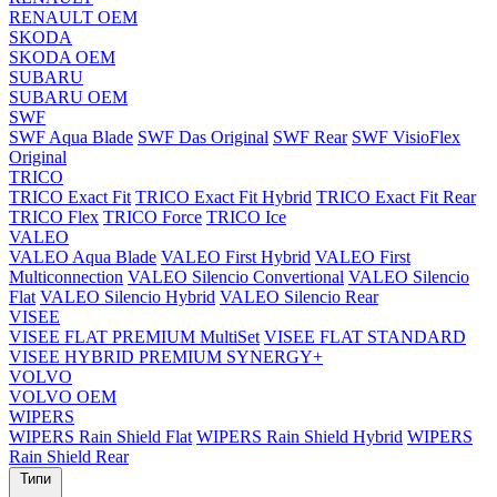
RENAULT OEM
SKODA
SKODA OEM
SUBARU
SUBARU OEM
SWF
SWF Aqua Blade
SWF Das Original
SWF Rear
SWF VisioFlex
Original
TRICO
TRICO Exact Fit
TRICO Exact Fit Hybrid
TRICO Exact Fit Rear
TRICO Flex
TRICO Force
TRICO Ice
VALEO
VALEO Aqua Blade
VALEO First Hybrid
VALEO First
Multiconnection
VALEO Silencio Convertional
VALEO Silencio
Flat
VALEO Silencio Hybrid
VALEO Silencio Rear
VISEE
VISEE FLAT PREMIUM MultiSet
VISEE FLAT STANDARD
VISEE HYBRID PREMIUM SYNERGY+
VOLVO
VOLVO OEM
WIPERS
WIPERS Rain Shield Flat
WIPERS Rain Shield Hybrid
WIPERS
Rain Shield Rear
Типи