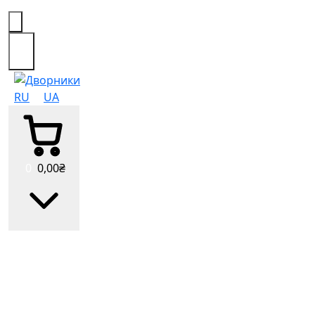
0
RU
UA
0
0
,00
₴