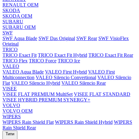
RENAULT OEM
SKODA
SKODA OEM
SUBARU
SUBARU OEM
SWF
SWF Aqua Blade
SWF Das Original
SWF Rear
SWF VisioFlex
Original
TRICO
TRICO Exact Fit
TRICO Exact Fit Hybrid
TRICO Exact Fit Rear
TRICO Flex
TRICO Force
TRICO Ice
VALEO
VALEO Aqua Blade
VALEO First Hybrid
VALEO First
Multiconnection
VALEO Silencio Convertional
VALEO Silencio
Flat
VALEO Silencio Hybrid
VALEO Silencio Rear
VISEE
VISEE FLAT PREMIUM MultiSet
VISEE FLAT STANDARD
VISEE HYBRID PREMIUM SYNERGY+
VOLVO
VOLVO OEM
WIPERS
WIPERS Rain Shield Flat
WIPERS Rain Shield Hybrid
WIPERS
Rain Shield Rear
Типи