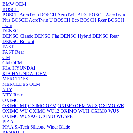
BMW OEM
BOSCH
BOSCH AeroTwin
BOSCH AeroTwin APX
BOSCH AeroTwin
Plus
BOSCH AeroTwin U
BOSCH Eco
BOSCH Rear
BOSCH
Twin
DENSO
DENSO Classic
DENSO Flat
DENSO Hybrid
DENSO Rear
DENSO Retrofit
FAST
FAST Rear
GM
GM OEM
KIA-HYUNDAI
KIA HYUNDAI OEM
MERCEDES
MERCEDES OEM
NTY
NTY Rear
OXIMO
OXIMO MT
OXIMO OEM
OXIMO OEM WUS
OXIMO WR
OXIMO WU
OXIMO WU12
OXIMO WUH
OXIMO WUS
OXIMO WUSAG
OXIMO WUSPR
PIAA
PIAA Si-Tech Silicone Wiper Blade
RENAULT