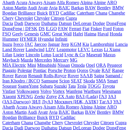
Abarth
Acura
Aiways
Aixam
Alfa Romeo
Alpina
Alpine
ARO
Aston Martin
Audi
Avatr
Avia
BAIC
Barkas
BAW
Bentley
BMW
Bogdan
Brilliance
Buick
BYD
Cadillac
Caterham
Chana
Changhe
Chery
Chevrolet
Chrysler
Citroen
Cupra
Dacia
Dadi
Daewoo
Daihatsu
Datsun
DeLorean
Dodge
DongFeng
DongFeng | DFSK
DS
E.GO
FAW
Ferrari
Fiat
Fisker
Ford
Foton
FSO
Geely
Genesis
GMC
Great Wall
Hafei
Haima
Haval
Honda
Hummer
HYMER
Hyundai
Infiniti
Isuzu
Iveco
JAC
Jaecoo
Jaguar
Jeep
KGM
Kia
Lamborghini
Lancia
Land Rover
Landwind
LDV
Leapmotor
LEVC
Lexus
Li Xiang
Lifan
Ligier
Lincoln
Lotus
Lucid
Lync & Co
Maserati
Maxus
Maybach
Mazda
Mercedes
Mercury
MG
MIA Electric
Mini
Mitsubishi
Nissan
Omoda
Opel
ORA
Peugeot
Piaggio
Polestar
Pontiac
Porsche
Proton
Qoros
Qvale
RAF
Range
Rover
Ravon
Renault
Rolls-Royce
Rover
SAAB
Saipa
Samand /
Iran Khodro / IKCO
Samsung
Scion
SEAT
Skoda
SMA
Smart
Soueast
SsangYong
Subaru
Suzuki
Tata
Tesla
TOGG
Toyota
Vinfast
Volkswagen
Volvo
Vortex
Wanfeng
Wartburg
Wiesmann
Xiaomi
XPENG
Zeekr
Zotye
ZX Auto
ВАЗ (Lada)
ГАЗ
ЗАЗ
(ЗАЗ-Daewoo)
ЗИЛ
ЛуАЗ
Москвич [ИЖ, АЗЛК]
ТагАЗ
УАЗ
Abarth
Acura
Aiways
Aixam
Alfa Romeo
Alpina
Alpine
ARO
Aston Martin
Audi
Avatr
Avia
BAIC
Barkas
BAW
Bentley
BMW
Bogdan
Brilliance
Buick
BYD
Cadillac
Caterham
Chana
Changhe
Chery
Chevrolet
Chrysler
Citroen
Cupra
Dacia
Dadi
Daewoo
Daihatsu
Datsun
DeLorean
Dodge
DongFeng