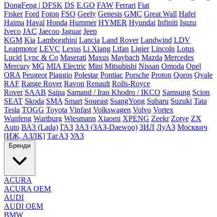
DongFeng | DFSK
DS
E.GO
FAW
Ferrari
Fiat
Fisker
Ford
Foton
FSO
Geely
Genesis
GMC
Great Wall
Hafei
Haima
Haval
Honda
Hummer
HYMER
Hyundai
Infiniti
Isuzu
Iveco
JAC
Jaecoo
Jaguar
Jeep
KGM
Kia
Lamborghini
Lancia
Land Rover
Landwind
LDV
Leapmotor
LEVC
Lexus
Li Xiang
Lifan
Ligier
Lincoln
Lotus
Lucid
Lync & Co
Maserati
Maxus
Maybach
Mazda
Mercedes
Mercury
MG
MIA Electric
Mini
Mitsubishi
Nissan
Omoda
Opel
ORA
Peugeot
Piaggio
Polestar
Pontiac
Porsche
Proton
Qoros
Qvale
RAF
Range Rover
Ravon
Renault
Rolls-Royce
Rover
SAAB
Saipa
Samand / Iran Khodro / IKCO
Samsung
Scion
SEAT
Skoda
SMA
Smart
Soueast
SsangYong
Subaru
Suzuki
Tata
Tesla
TOGG
Toyota
Vinfast
Volkswagen
Volvo
Vortex
Wanfeng
Wartburg
Wiesmann
Xiaomi
XPENG
Zeekr
Zotye
ZX
Auto
ВАЗ (Lada)
ГАЗ
ЗАЗ (ЗАЗ-Daewoo)
ЗИЛ
ЛуАЗ
Москвич
[ИЖ, АЗЛК]
ТагАЗ
УАЗ
Бренди
ACURA
ACURA OEM
AUDI
AUDI OEM
BMW