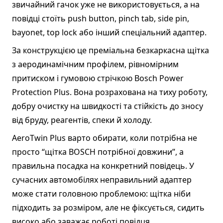
звичайний гачок уже не використовується, а на
повідці стоїть push button, pinch tab, side pin,
bayonet, top lock або інший спеціальний адаптер.
За конструкцією це преміальна безкаркасна щітка
з аеродинамічним профілем, рівномірним
притиском і гумовою стрічкою Bosch Power
Protection Plus. Вона розрахована на тиху роботу,
добру очистку на швидкості та стійкість до зносу
від бруду, реагентів, спеки й холоду.
AeroTwin Plus варто обирати, коли потрібна не
просто “щітка BOSCH потрібної довжини”, а
правильна посадка на конкретний повідець. У
сучасних автомобілях неправильний адаптер
може стати головною проблемою: щітка ніби
підходить за розміром, але не фіксується, сидить
високо або заважає роботі повідця.