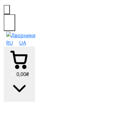
0
RU
UA
0
0
,00
₴