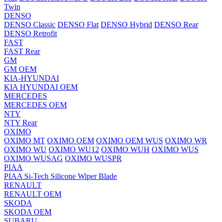
Twin
DENSO
DENSO Classic
DENSO Flat
DENSO Hybrid
DENSO Rear
DENSO Retrofit
FAST
FAST Rear
GM
GM OEM
KIA-HYUNDAI
KIA HYUNDAI OEM
MERCEDES
MERCEDES OEM
NTY
NTY Rear
OXIMO
OXIMO MT
OXIMO OEM
OXIMO OEM WUS
OXIMO WR
OXIMO WU
OXIMO WU12
OXIMO WUH
OXIMO WUS
OXIMO WUSAG
OXIMO WUSPR
PIAA
PIAA Si-Tech Silicone Wiper Blade
RENAULT
RENAULT OEM
SKODA
SKODA OEM
SUBARU