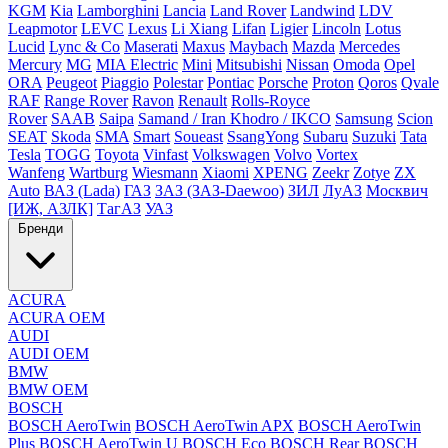
KGM
Kia
Lamborghini
Lancia
Land Rover
Landwind
LDV
Leapmotor
LEVC
Lexus
Li Xiang
Lifan
Ligier
Lincoln
Lotus
Lucid
Lync & Co
Maserati
Maxus
Maybach
Mazda
Mercedes
Mercury
MG
MIA Electric
Mini
Mitsubishi
Nissan
Omoda
Opel
ORA
Peugeot
Piaggio
Polestar
Pontiac
Porsche
Proton
Qoros
Qvale
RAF
Range Rover
Ravon
Renault
Rolls-Royce
Rover
SAAB
Saipa
Samand / Iran Khodro / IKCO
Samsung
Scion
SEAT
Skoda
SMA
Smart
Soueast
SsangYong
Subaru
Suzuki
Tata
Tesla
TOGG
Toyota
Vinfast
Volkswagen
Volvo
Vortex
Wanfeng
Wartburg
Wiesmann
Xiaomi
XPENG
Zeekr
Zotye
ZX
Auto
ВАЗ (Lada)
ГАЗ
ЗАЗ (ЗАЗ-Daewoo)
ЗИЛ
ЛуАЗ
Москвич
[ИЖ, АЗЛК]
ТагАЗ
УАЗ
Бренди
ACURA
ACURA OEM
AUDI
AUDI OEM
BMW
BMW OEM
BOSCH
BOSCH AeroTwin
BOSCH AeroTwin APX
BOSCH AeroTwin
Plus
BOSCH AeroTwin U
BOSCH Eco
BOSCH Rear
BOSCH