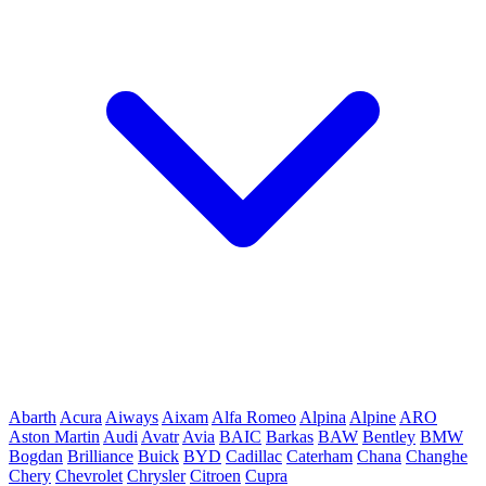
Abarth
Acura
Aiways
Aixam
Alfa Romeo
Alpina
Alpine
ARO
Aston Martin
Audi
Avatr
Avia
BAIC
Barkas
BAW
Bentley
BMW
Bogdan
Brilliance
Buick
BYD
Cadillac
Caterham
Chana
Changhe
Chery
Chevrolet
Chrysler
Citroen
Cupra