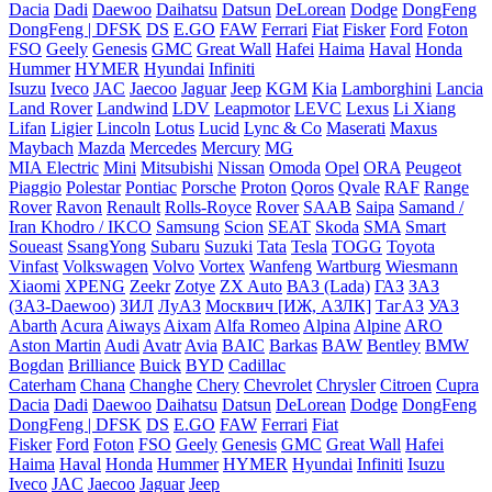
Dacia
Dadi
Daewoo
Daihatsu
Datsun
DeLorean
Dodge
DongFeng
DongFeng | DFSK
DS
E.GO
FAW
Ferrari
Fiat
Fisker
Ford
Foton
FSO
Geely
Genesis
GMC
Great Wall
Hafei
Haima
Haval
Honda
Hummer
HYMER
Hyundai
Infiniti
Isuzu
Iveco
JAC
Jaecoo
Jaguar
Jeep
KGM
Kia
Lamborghini
Lancia
Land Rover
Landwind
LDV
Leapmotor
LEVC
Lexus
Li Xiang
Lifan
Ligier
Lincoln
Lotus
Lucid
Lync & Co
Maserati
Maxus
Maybach
Mazda
Mercedes
Mercury
MG
MIA Electric
Mini
Mitsubishi
Nissan
Omoda
Opel
ORA
Peugeot
Piaggio
Polestar
Pontiac
Porsche
Proton
Qoros
Qvale
RAF
Range
Rover
Ravon
Renault
Rolls-Royce
Rover
SAAB
Saipa
Samand /
Iran Khodro / IKCO
Samsung
Scion
SEAT
Skoda
SMA
Smart
Soueast
SsangYong
Subaru
Suzuki
Tata
Tesla
TOGG
Toyota
Vinfast
Volkswagen
Volvo
Vortex
Wanfeng
Wartburg
Wiesmann
Xiaomi
XPENG
Zeekr
Zotye
ZX Auto
ВАЗ (Lada)
ГАЗ
ЗАЗ
(ЗАЗ-Daewoo)
ЗИЛ
ЛуАЗ
Москвич [ИЖ, АЗЛК]
ТагАЗ
УАЗ
Abarth
Acura
Aiways
Aixam
Alfa Romeo
Alpina
Alpine
ARO
Aston Martin
Audi
Avatr
Avia
BAIC
Barkas
BAW
Bentley
BMW
Bogdan
Brilliance
Buick
BYD
Cadillac
Caterham
Chana
Changhe
Chery
Chevrolet
Chrysler
Citroen
Cupra
Dacia
Dadi
Daewoo
Daihatsu
Datsun
DeLorean
Dodge
DongFeng
DongFeng | DFSK
DS
E.GO
FAW
Ferrari
Fiat
Fisker
Ford
Foton
FSO
Geely
Genesis
GMC
Great Wall
Hafei
Haima
Haval
Honda
Hummer
HYMER
Hyundai
Infiniti
Isuzu
Iveco
JAC
Jaecoo
Jaguar
Jeep