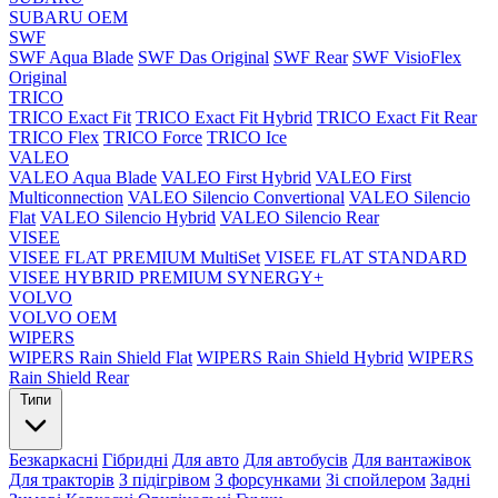
SUBARU OEM
SWF
SWF Aqua Blade
SWF Das Original
SWF Rear
SWF VisioFlex
Original
TRICO
TRICO Exact Fit
TRICO Exact Fit Hybrid
TRICO Exact Fit Rear
TRICO Flex
TRICO Force
TRICO Ice
VALEO
VALEO Aqua Blade
VALEO First Hybrid
VALEO First
Multiconnection
VALEO Silencio Convertional
VALEO Silencio
Flat
VALEO Silencio Hybrid
VALEO Silencio Rear
VISEE
VISEE FLAT PREMIUM MultiSet
VISEE FLAT STANDARD
VISEE HYBRID PREMIUM SYNERGY+
VOLVO
VOLVO OEM
WIPERS
WIPERS Rain Shield Flat
WIPERS Rain Shield Hybrid
WIPERS
Rain Shield Rear
Типи
Безкаркасні
Гібридні
Для авто
Для автобусів
Для вантажівок
Для тракторів
З підігрівом
З форсунками
Зі спойлером
Задні