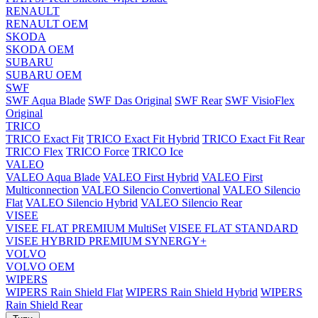
RENAULT
RENAULT OEM
SKODA
SKODA OEM
SUBARU
SUBARU OEM
SWF
SWF Aqua Blade
SWF Das Original
SWF Rear
SWF VisioFlex
Original
TRICO
TRICO Exact Fit
TRICO Exact Fit Hybrid
TRICO Exact Fit Rear
TRICO Flex
TRICO Force
TRICO Ice
VALEO
VALEO Aqua Blade
VALEO First Hybrid
VALEO First
Multiconnection
VALEO Silencio Convertional
VALEO Silencio
Flat
VALEO Silencio Hybrid
VALEO Silencio Rear
VISEE
VISEE FLAT PREMIUM MultiSet
VISEE FLAT STANDARD
VISEE HYBRID PREMIUM SYNERGY+
VOLVO
VOLVO OEM
WIPERS
WIPERS Rain Shield Flat
WIPERS Rain Shield Hybrid
WIPERS
Rain Shield Rear