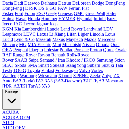
Dacia
Dadi
Daewoo
Daihatsu
Datsun
DeLorean
Dodge
DongFeng
DongFeng | DFSK
DS
E.GO
FAW
Ferrari
Fiat
Fisker
Ford
Foton
FSO
Geely
Genesis
GMC
Great Wall
Hafei
Haima
Haval
Honda
Hummer
HYMER
Hyundai
Infiniti
Isuzu
Iveco
JAC
Jaecoo
Jaguar
Jeep
KGM
Kia
Lamborghini
Lancia
Land Rover
Landwind
LDV
Leapmotor
LEVC
Lexus
Li Xiang
Lifan
Ligier
Lincoln
Lotus
Lucid
Lync & Co
Maserati
Maxus
Maybach
Mazda
Mercedes
Mercury
MG
MIA Electric
Mini
Mitsubishi
Nissan
Omoda
Opel
ORA
Peugeot
Piaggio
Polestar
Pontiac
Porsche
Proton
Qoros
Qvale
RAF
Range Rover
Ravon
Renault
Rolls-Royce
Rover
SAAB
Saipa
Samand / Iran Khodro / IKCO
Samsung
Scion
SEAT
Skoda
SMA
Smart
Soueast
SsangYong
Subaru
Suzuki
Tata
Tesla
TOGG
Toyota
Vinfast
Volkswagen
Volvo
Vortex
Wanfeng
Wartburg
Wiesmann
Xiaomi
XPENG
Zeekr
Zotye
ZX
Auto
ВАЗ (Lada)
ГАЗ
ЗАЗ (ЗАЗ-Daewoo)
ЗИЛ
ЛуАЗ
Москвич
[ИЖ, АЗЛК]
ТагАЗ
УАЗ
Бренди
ACURA
ACURA OEM
AUDI
AUDI OEM