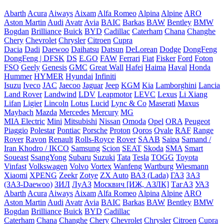
Abarth
Acura
Aiways
Aixam
Alfa Romeo
Alpina
Alpine
ARO
Aston Martin
Audi
Avatr
Avia
BAIC
Barkas
BAW
Bentley
BMW
Bogdan
Brilliance
Buick
BYD
Cadillac
Caterham
Chana
Changhe
Chery
Chevrolet
Chrysler
Citroen
Cupra
Dacia
Dadi
Daewoo
Daihatsu
Datsun
DeLorean
Dodge
DongFeng
DongFeng | DFSK
DS
E.GO
FAW
Ferrari
Fiat
Fisker
Ford
Foton
FSO
Geely
Genesis
GMC
Great Wall
Hafei
Haima
Haval
Honda
Hummer
HYMER
Hyundai
Infiniti
Isuzu
Iveco
JAC
Jaecoo
Jaguar
Jeep
KGM
Kia
Lamborghini
Lancia
Land Rover
Landwind
LDV
Leapmotor
LEVC
Lexus
Li Xiang
Lifan
Ligier
Lincoln
Lotus
Lucid
Lync & Co
Maserati
Maxus
Maybach
Mazda
Mercedes
Mercury
MG
MIA Electric
Mini
Mitsubishi
Nissan
Omoda
Opel
ORA
Peugeot
Piaggio
Polestar
Pontiac
Porsche
Proton
Qoros
Qvale
RAF
Range
Rover
Ravon
Renault
Rolls-Royce
Rover
SAAB
Saipa
Samand /
Iran Khodro / IKCO
Samsung
Scion
SEAT
Skoda
SMA
Smart
Soueast
SsangYong
Subaru
Suzuki
Tata
Tesla
TOGG
Toyota
Vinfast
Volkswagen
Volvo
Vortex
Wanfeng
Wartburg
Wiesmann
Xiaomi
XPENG
Zeekr
Zotye
ZX Auto
ВАЗ (Lada)
ГАЗ
ЗАЗ
(ЗАЗ-Daewoo)
ЗИЛ
ЛуАЗ
Москвич [ИЖ, АЗЛК]
ТагАЗ
УАЗ
Abarth
Acura
Aiways
Aixam
Alfa Romeo
Alpina
Alpine
ARO
Aston Martin
Audi
Avatr
Avia
BAIC
Barkas
BAW
Bentley
BMW
Bogdan
Brilliance
Buick
BYD
Cadillac
Caterham
Chana
Changhe
Chery
Chevrolet
Chrysler
Citroen
Cupra