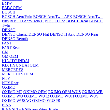
BMW
BMW OEM
BOSCH
BOSCH AeroTwin
BOSCH AeroTwin APX
BOSCH AeroTwin
Plus
BOSCH AeroTwin U
BOSCH Eco
BOSCH Rear
BOSCH
Twin
DENSO
DENSO Classic
DENSO Flat
DENSO Hybrid
DENSO Rear
DENSO Retrofit
FAST
FAST Rear
GM
GM OEM
KIA-HYUNDAI
KIA HYUNDAI OEM
MERCEDES
MERCEDES OEM
NTY
NTY Rear
OXIMO
OXIMO MT
OXIMO OEM
OXIMO OEM WUS
OXIMO WR
OXIMO WU
OXIMO WU12
OXIMO WUH
OXIMO WUS
OXIMO WUSAG
OXIMO WUSPR
PIAA
PIAA Si-Tech Silicone Wiper Blade