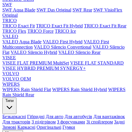
SWF
SWF Aqua Blade
SWF Das Original
SWF Rear
SWF VisioFlex
Original
TRICO
TRICO Exact Fit
TRICO Exact Fit Hybrid
TRICO Exact Fit Rear
TRICO Flex
TRICO Force
TRICO Ice
VALEO
VALEO Aqua Blade
VALEO First Hybrid
VALEO First
Multiconnection
VALEO Silencio Convertional
VALEO Silencio
Flat
VALEO Silencio Hybrid
VALEO Silencio Rear
VISEE
VISEE FLAT PREMIUM MultiSet
VISEE FLAT STANDARD
VISEE HYBRID PREMIUM SYNERGY+
VOLVO
VOLVO OEM
WIPERS
WIPERS Rain Shield Flat
WIPERS Rain Shield Hybrid
WIPERS
Rain Shield Rear
Типи
Безкаркасні
Гібридні
Для авто
Для автобусів
Для вантажівок
Для тракторів
З підігрівом
З форсунками
Зі спойлером
Задні
Зимові
Каркасні
Оригінальні
Гумки