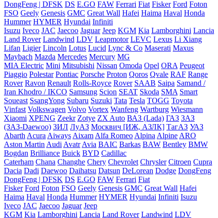
DongFeng | DFSK
DS
E.GO
FAW
Ferrari
Fiat
Fisker
Ford
Foton
FSO
Geely
Genesis
GMC
Great Wall
Hafei
Haima
Haval
Honda
Hummer
HYMER
Hyundai
Infiniti
Isuzu
Iveco
JAC
Jaecoo
Jaguar
Jeep
KGM
Kia
Lamborghini
Lancia
Land Rover
Landwind
LDV
Leapmotor
LEVC
Lexus
Li Xiang
Lifan
Ligier
Lincoln
Lotus
Lucid
Lync & Co
Maserati
Maxus
Maybach
Mazda
Mercedes
Mercury
MG
MIA Electric
Mini
Mitsubishi
Nissan
Omoda
Opel
ORA
Peugeot
Piaggio
Polestar
Pontiac
Porsche
Proton
Qoros
Qvale
RAF
Range
Rover
Ravon
Renault
Rolls-Royce
Rover
SAAB
Saipa
Samand /
Iran Khodro / IKCO
Samsung
Scion
SEAT
Skoda
SMA
Smart
Soueast
SsangYong
Subaru
Suzuki
Tata
Tesla
TOGG
Toyota
Vinfast
Volkswagen
Volvo
Vortex
Wanfeng
Wartburg
Wiesmann
Xiaomi
XPENG
Zeekr
Zotye
ZX Auto
ВАЗ (Lada)
ГАЗ
ЗАЗ
(ЗАЗ-Daewoo)
ЗИЛ
ЛуАЗ
Москвич [ИЖ, АЗЛК]
ТагАЗ
УАЗ
Abarth
Acura
Aiways
Aixam
Alfa Romeo
Alpina
Alpine
ARO
Aston Martin
Audi
Avatr
Avia
BAIC
Barkas
BAW
Bentley
BMW
Bogdan
Brilliance
Buick
BYD
Cadillac
Caterham
Chana
Changhe
Chery
Chevrolet
Chrysler
Citroen
Cupra
Dacia
Dadi
Daewoo
Daihatsu
Datsun
DeLorean
Dodge
DongFeng
DongFeng | DFSK
DS
E.GO
FAW
Ferrari
Fiat
Fisker
Ford
Foton
FSO
Geely
Genesis
GMC
Great Wall
Hafei
Haima
Haval
Honda
Hummer
HYMER
Hyundai
Infiniti
Isuzu
Iveco
JAC
Jaecoo
Jaguar
Jeep
KGM
Kia
Lamborghini
Lancia
Land Rover
Landwind
LDV