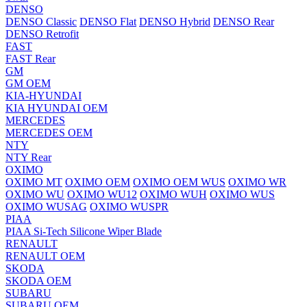
DENSO
DENSO Classic
DENSO Flat
DENSO Hybrid
DENSO Rear
DENSO Retrofit
FAST
FAST Rear
GM
GM OEM
KIA-HYUNDAI
KIA HYUNDAI OEM
MERCEDES
MERCEDES OEM
NTY
NTY Rear
OXIMO
OXIMO MT
OXIMO OEM
OXIMO OEM WUS
OXIMO WR
OXIMO WU
OXIMO WU12
OXIMO WUH
OXIMO WUS
OXIMO WUSAG
OXIMO WUSPR
PIAA
PIAA Si-Tech Silicone Wiper Blade
RENAULT
RENAULT OEM
SKODA
SKODA OEM
SUBARU
SUBARU OEM