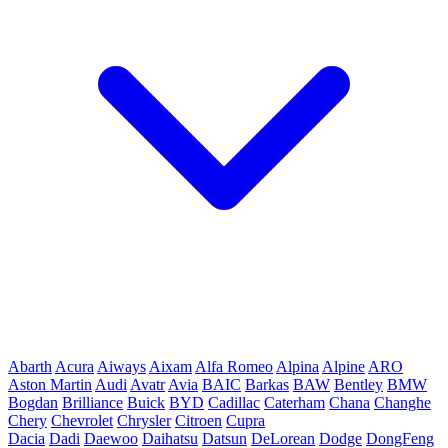
Abarth
Acura
Aiways
Aixam
Alfa Romeo
Alpina
Alpine
ARO
Aston Martin
Audi
Avatr
Avia
BAIC
Barkas
BAW
Bentley
BMW
Bogdan
Brilliance
Buick
BYD
Cadillac
Caterham
Chana
Changhe
Chery
Chevrolet
Chrysler
Citroen
Cupra
Dacia
Dadi
Daewoo
Daihatsu
Datsun
DeLorean
Dodge
DongFeng