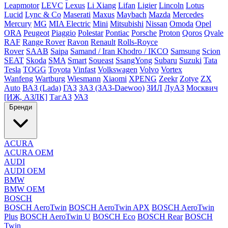
Leapmotor
LEVC
Lexus
Li Xiang
Lifan
Ligier
Lincoln
Lotus
Lucid
Lync & Co
Maserati
Maxus
Maybach
Mazda
Mercedes
Mercury
MG
MIA Electric
Mini
Mitsubishi
Nissan
Omoda
Opel
ORA
Peugeot
Piaggio
Polestar
Pontiac
Porsche
Proton
Qoros
Qvale
RAF
Range Rover
Ravon
Renault
Rolls-Royce
Rover
SAAB
Saipa
Samand / Iran Khodro / IKCO
Samsung
Scion
SEAT
Skoda
SMA
Smart
Soueast
SsangYong
Subaru
Suzuki
Tata
Tesla
TOGG
Toyota
Vinfast
Volkswagen
Volvo
Vortex
Wanfeng
Wartburg
Wiesmann
Xiaomi
XPENG
Zeekr
Zotye
ZX
Auto
ВАЗ (Lada)
ГАЗ
ЗАЗ (ЗАЗ-Daewoo)
ЗИЛ
ЛуАЗ
Москвич
[ИЖ, АЗЛК]
ТагАЗ
УАЗ
Бренди
ACURA
ACURA OEM
AUDI
AUDI OEM
BMW
BMW OEM
BOSCH
BOSCH AeroTwin
BOSCH AeroTwin APX
BOSCH AeroTwin
Plus
BOSCH AeroTwin U
BOSCH Eco
BOSCH Rear
BOSCH
Twin