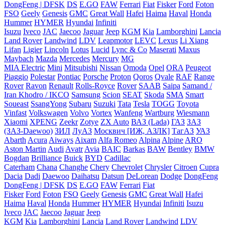
DongFeng | DFSK
DS
E.GO
FAW
Ferrari
Fiat
Fisker
Ford
Foton
FSO
Geely
Genesis
GMC
Great Wall
Hafei
Haima
Haval
Honda
Hummer
HYMER
Hyundai
Infiniti
Isuzu
Iveco
JAC
Jaecoo
Jaguar
Jeep
KGM
Kia
Lamborghini
Lancia
Land Rover
Landwind
LDV
Leapmotor
LEVC
Lexus
Li Xiang
Lifan
Ligier
Lincoln
Lotus
Lucid
Lync & Co
Maserati
Maxus
Maybach
Mazda
Mercedes
Mercury
MG
MIA Electric
Mini
Mitsubishi
Nissan
Omoda
Opel
ORA
Peugeot
Piaggio
Polestar
Pontiac
Porsche
Proton
Qoros
Qvale
RAF
Range
Rover
Ravon
Renault
Rolls-Royce
Rover
SAAB
Saipa
Samand /
Iran Khodro / IKCO
Samsung
Scion
SEAT
Skoda
SMA
Smart
Soueast
SsangYong
Subaru
Suzuki
Tata
Tesla
TOGG
Toyota
Vinfast
Volkswagen
Volvo
Vortex
Wanfeng
Wartburg
Wiesmann
Xiaomi
XPENG
Zeekr
Zotye
ZX Auto
ВАЗ (Lada)
ГАЗ
ЗАЗ
(ЗАЗ-Daewoo)
ЗИЛ
ЛуАЗ
Москвич [ИЖ, АЗЛК]
ТагАЗ
УАЗ
Abarth
Acura
Aiways
Aixam
Alfa Romeo
Alpina
Alpine
ARO
Aston Martin
Audi
Avatr
Avia
BAIC
Barkas
BAW
Bentley
BMW
Bogdan
Brilliance
Buick
BYD
Cadillac
Caterham
Chana
Changhe
Chery
Chevrolet
Chrysler
Citroen
Cupra
Dacia
Dadi
Daewoo
Daihatsu
Datsun
DeLorean
Dodge
DongFeng
DongFeng | DFSK
DS
E.GO
FAW
Ferrari
Fiat
Fisker
Ford
Foton
FSO
Geely
Genesis
GMC
Great Wall
Hafei
Haima
Haval
Honda
Hummer
HYMER
Hyundai
Infiniti
Isuzu
Iveco
JAC
Jaecoo
Jaguar
Jeep
KGM
Kia
Lamborghini
Lancia
Land Rover
Landwind
LDV