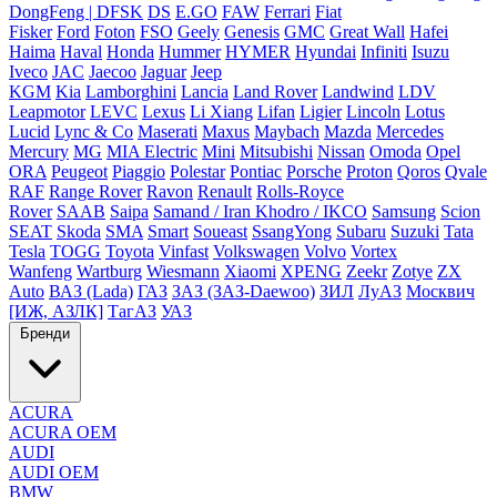
DongFeng | DFSK
DS
E.GO
FAW
Ferrari
Fiat
Fisker
Ford
Foton
FSO
Geely
Genesis
GMC
Great Wall
Hafei
Haima
Haval
Honda
Hummer
HYMER
Hyundai
Infiniti
Isuzu
Iveco
JAC
Jaecoo
Jaguar
Jeep
KGM
Kia
Lamborghini
Lancia
Land Rover
Landwind
LDV
Leapmotor
LEVC
Lexus
Li Xiang
Lifan
Ligier
Lincoln
Lotus
Lucid
Lync & Co
Maserati
Maxus
Maybach
Mazda
Mercedes
Mercury
MG
MIA Electric
Mini
Mitsubishi
Nissan
Omoda
Opel
ORA
Peugeot
Piaggio
Polestar
Pontiac
Porsche
Proton
Qoros
Qvale
RAF
Range Rover
Ravon
Renault
Rolls-Royce
Rover
SAAB
Saipa
Samand / Iran Khodro / IKCO
Samsung
Scion
SEAT
Skoda
SMA
Smart
Soueast
SsangYong
Subaru
Suzuki
Tata
Tesla
TOGG
Toyota
Vinfast
Volkswagen
Volvo
Vortex
Wanfeng
Wartburg
Wiesmann
Xiaomi
XPENG
Zeekr
Zotye
ZX
Auto
ВАЗ (Lada)
ГАЗ
ЗАЗ (ЗАЗ-Daewoo)
ЗИЛ
ЛуАЗ
Москвич
[ИЖ, АЗЛК]
ТагАЗ
УАЗ
Бренди
ACURA
ACURA OEM
AUDI
AUDI OEM
BMW