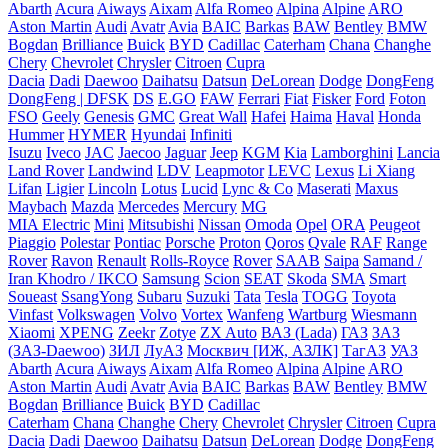
Abarth
Acura
Aiways
Aixam
Alfa Romeo
Alpina
Alpine
ARO
Aston Martin
Audi
Avatr
Avia
BAIC
Barkas
BAW
Bentley
BMW
Bogdan
Brilliance
Buick
BYD
Cadillac
Caterham
Chana
Changhe
Chery
Chevrolet
Chrysler
Citroen
Cupra
Dacia
Dadi
Daewoo
Daihatsu
Datsun
DeLorean
Dodge
DongFeng
DongFeng | DFSK
DS
E.GO
FAW
Ferrari
Fiat
Fisker
Ford
Foton
FSO
Geely
Genesis
GMC
Great Wall
Hafei
Haima
Haval
Honda
Hummer
HYMER
Hyundai
Infiniti
Isuzu
Iveco
JAC
Jaecoo
Jaguar
Jeep
KGM
Kia
Lamborghini
Lancia
Land Rover
Landwind
LDV
Leapmotor
LEVC
Lexus
Li Xiang
Lifan
Ligier
Lincoln
Lotus
Lucid
Lync & Co
Maserati
Maxus
Maybach
Mazda
Mercedes
Mercury
MG
MIA Electric
Mini
Mitsubishi
Nissan
Omoda
Opel
ORA
Peugeot
Piaggio
Polestar
Pontiac
Porsche
Proton
Qoros
Qvale
RAF
Range
Rover
Ravon
Renault
Rolls-Royce
Rover
SAAB
Saipa
Samand /
Iran Khodro / IKCO
Samsung
Scion
SEAT
Skoda
SMA
Smart
Soueast
SsangYong
Subaru
Suzuki
Tata
Tesla
TOGG
Toyota
Vinfast
Volkswagen
Volvo
Vortex
Wanfeng
Wartburg
Wiesmann
Xiaomi
XPENG
Zeekr
Zotye
ZX Auto
ВАЗ (Lada)
ГАЗ
ЗАЗ
(ЗАЗ-Daewoo)
ЗИЛ
ЛуАЗ
Москвич [ИЖ, АЗЛК]
ТагАЗ
УАЗ
Abarth
Acura
Aiways
Aixam
Alfa Romeo
Alpina
Alpine
ARO
Aston Martin
Audi
Avatr
Avia
BAIC
Barkas
BAW
Bentley
BMW
Bogdan
Brilliance
Buick
BYD
Cadillac
Caterham
Chana
Changhe
Chery
Chevrolet
Chrysler
Citroen
Cupra
Dacia
Dadi
Daewoo
Daihatsu
Datsun
DeLorean
Dodge
DongFeng