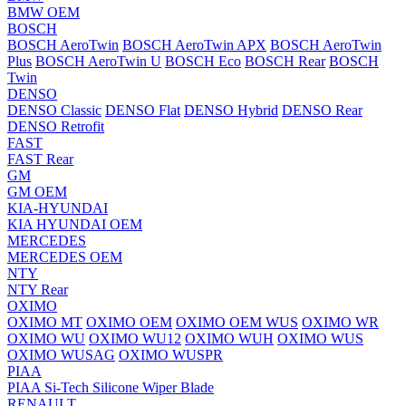
BMW OEM
BOSCH
BOSCH AeroTwin
BOSCH AeroTwin APX
BOSCH AeroTwin
Plus
BOSCH AeroTwin U
BOSCH Eco
BOSCH Rear
BOSCH
Twin
DENSO
DENSO Classic
DENSO Flat
DENSO Hybrid
DENSO Rear
DENSO Retrofit
FAST
FAST Rear
GM
GM OEM
KIA-HYUNDAI
KIA HYUNDAI OEM
MERCEDES
MERCEDES OEM
NTY
NTY Rear
OXIMO
OXIMO MT
OXIMO OEM
OXIMO OEM WUS
OXIMO WR
OXIMO WU
OXIMO WU12
OXIMO WUH
OXIMO WUS
OXIMO WUSAG
OXIMO WUSPR
PIAA
PIAA Si-Tech Silicone Wiper Blade
RENAULT