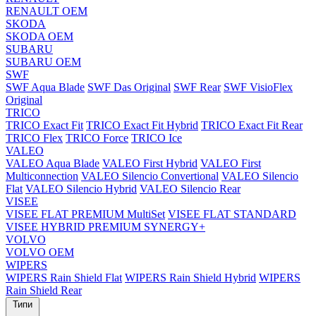
RENAULT OEM
SKODA
SKODA OEM
SUBARU
SUBARU OEM
SWF
SWF Aqua Blade
SWF Das Original
SWF Rear
SWF VisioFlex
Original
TRICO
TRICO Exact Fit
TRICO Exact Fit Hybrid
TRICO Exact Fit Rear
TRICO Flex
TRICO Force
TRICO Ice
VALEO
VALEO Aqua Blade
VALEO First Hybrid
VALEO First
Multiconnection
VALEO Silencio Convertional
VALEO Silencio
Flat
VALEO Silencio Hybrid
VALEO Silencio Rear
VISEE
VISEE FLAT PREMIUM MultiSet
VISEE FLAT STANDARD
VISEE HYBRID PREMIUM SYNERGY+
VOLVO
VOLVO OEM
WIPERS
WIPERS Rain Shield Flat
WIPERS Rain Shield Hybrid
WIPERS
Rain Shield Rear
Типи