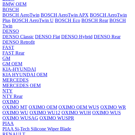
BMW OEM
BOSCH
BOSCH AeroTwin
BOSCH AeroTwin APX
BOSCH AeroTwin
Plus
BOSCH AeroTwin U
BOSCH Eco
BOSCH Rear
BOSCH
Twin
DENSO
DENSO Classic
DENSO Flat
DENSO Hybrid
DENSO Rear
DENSO Retrofit
FAST
FAST Rear
GM
GM OEM
KIA-HYUNDAI
KIA HYUNDAI OEM
MERCEDES
MERCEDES OEM
NTY
NTY Rear
OXIMO
OXIMO MT
OXIMO OEM
OXIMO OEM WUS
OXIMO WR
OXIMO WU
OXIMO WU12
OXIMO WUH
OXIMO WUS
OXIMO WUSAG
OXIMO WUSPR
PIAA
PIAA Si-Tech Silicone Wiper Blade
RENAULT