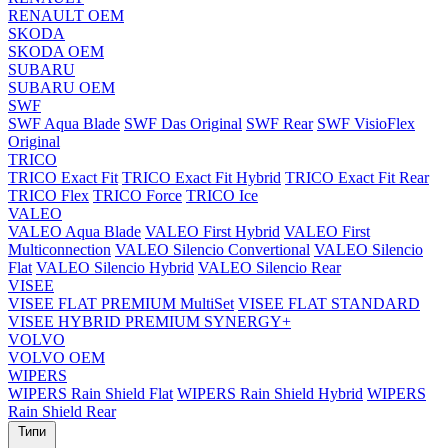
RENAULT OEM
SKODA
SKODA OEM
SUBARU
SUBARU OEM
SWF
SWF Aqua Blade
SWF Das Original
SWF Rear
SWF VisioFlex
Original
TRICO
TRICO Exact Fit
TRICO Exact Fit Hybrid
TRICO Exact Fit Rear
TRICO Flex
TRICO Force
TRICO Ice
VALEO
VALEO Aqua Blade
VALEO First Hybrid
VALEO First
Multiconnection
VALEO Silencio Convertional
VALEO Silencio
Flat
VALEO Silencio Hybrid
VALEO Silencio Rear
VISEE
VISEE FLAT PREMIUM MultiSet
VISEE FLAT STANDARD
VISEE HYBRID PREMIUM SYNERGY+
VOLVO
VOLVO OEM
WIPERS
WIPERS Rain Shield Flat
WIPERS Rain Shield Hybrid
WIPERS
Rain Shield Rear
Типи