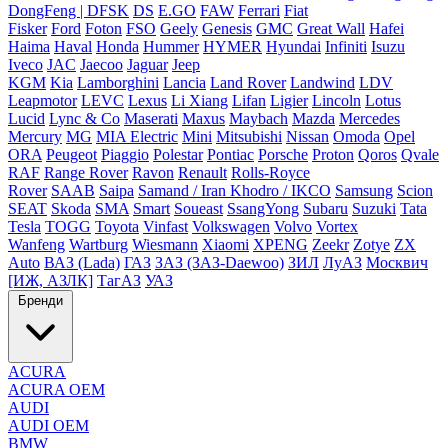
DongFeng | DFSK
DS
E.GO
FAW
Ferrari
Fiat
Fisker
Ford
Foton
FSO
Geely
Genesis
GMC
Great Wall
Hafei
Haima
Haval
Honda
Hummer
HYMER
Hyundai
Infiniti
Isuzu
Iveco
JAC
Jaecoo
Jaguar
Jeep
KGM
Kia
Lamborghini
Lancia
Land Rover
Landwind
LDV
Leapmotor
LEVC
Lexus
Li Xiang
Lifan
Ligier
Lincoln
Lotus
Lucid
Lync & Co
Maserati
Maxus
Maybach
Mazda
Mercedes
Mercury
MG
MIA Electric
Mini
Mitsubishi
Nissan
Omoda
Opel
ORA
Peugeot
Piaggio
Polestar
Pontiac
Porsche
Proton
Qoros
Qvale
RAF
Range Rover
Ravon
Renault
Rolls-Royce
Rover
SAAB
Saipa
Samand / Iran Khodro / IKCO
Samsung
Scion
SEAT
Skoda
SMA
Smart
Soueast
SsangYong
Subaru
Suzuki
Tata
Tesla
TOGG
Toyota
Vinfast
Volkswagen
Volvo
Vortex
Wanfeng
Wartburg
Wiesmann
Xiaomi
XPENG
Zeekr
Zotye
ZX
Auto
ВАЗ (Lada)
ГАЗ
ЗАЗ (ЗАЗ-Daewoo)
ЗИЛ
ЛуАЗ
Москвич
[ИЖ, АЗЛК]
ТагАЗ
УАЗ
Бренди
ACURA
ACURA OEM
AUDI
AUDI OEM
BMW