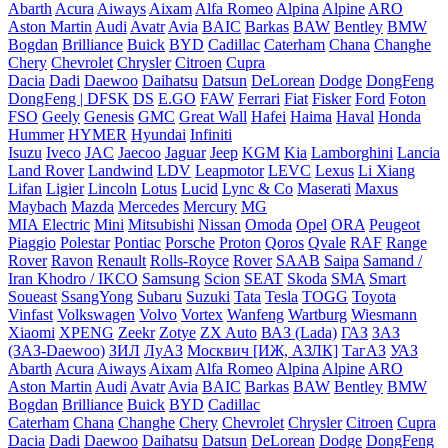
Abarth
Acura
Aiways
Aixam
Alfa Romeo
Alpina
Alpine
ARO
Aston Martin
Audi
Avatr
Avia
BAIC
Barkas
BAW
Bentley
BMW
Bogdan
Brilliance
Buick
BYD
Cadillac
Caterham
Chana
Changhe
Chery
Chevrolet
Chrysler
Citroen
Cupra
Dacia
Dadi
Daewoo
Daihatsu
Datsun
DeLorean
Dodge
DongFeng
DongFeng | DFSK
DS
E.GO
FAW
Ferrari
Fiat
Fisker
Ford
Foton
FSO
Geely
Genesis
GMC
Great Wall
Hafei
Haima
Haval
Honda
Hummer
HYMER
Hyundai
Infiniti
Isuzu
Iveco
JAC
Jaecoo
Jaguar
Jeep
KGM
Kia
Lamborghini
Lancia
Land Rover
Landwind
LDV
Leapmotor
LEVC
Lexus
Li Xiang
Lifan
Ligier
Lincoln
Lotus
Lucid
Lync & Co
Maserati
Maxus
Maybach
Mazda
Mercedes
Mercury
MG
MIA Electric
Mini
Mitsubishi
Nissan
Omoda
Opel
ORA
Peugeot
Piaggio
Polestar
Pontiac
Porsche
Proton
Qoros
Qvale
RAF
Range
Rover
Ravon
Renault
Rolls-Royce
Rover
SAAB
Saipa
Samand /
Iran Khodro / IKCO
Samsung
Scion
SEAT
Skoda
SMA
Smart
Soueast
SsangYong
Subaru
Suzuki
Tata
Tesla
TOGG
Toyota
Vinfast
Volkswagen
Volvo
Vortex
Wanfeng
Wartburg
Wiesmann
Xiaomi
XPENG
Zeekr
Zotye
ZX Auto
ВАЗ (Lada)
ГАЗ
ЗАЗ
(ЗАЗ-Daewoo)
ЗИЛ
ЛуАЗ
Москвич [ИЖ, АЗЛК]
ТагАЗ
УАЗ
Abarth
Acura
Aiways
Aixam
Alfa Romeo
Alpina
Alpine
ARO
Aston Martin
Audi
Avatr
Avia
BAIC
Barkas
BAW
Bentley
BMW
Bogdan
Brilliance
Buick
BYD
Cadillac
Caterham
Chana
Changhe
Chery
Chevrolet
Chrysler
Citroen
Cupra
Dacia
Dadi
Daewoo
Daihatsu
Datsun
DeLorean
Dodge
DongFeng