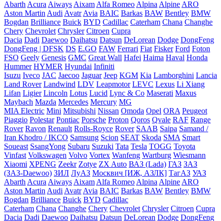
Abarth
Acura
Aiways
Aixam
Alfa Romeo
Alpina
Alpine
ARO
Aston Martin
Audi
Avatr
Avia
BAIC
Barkas
BAW
Bentley
BMW
Bogdan
Brilliance
Buick
BYD
Cadillac
Caterham
Chana
Changhe
Chery
Chevrolet
Chrysler
Citroen
Cupra
Dacia
Dadi
Daewoo
Daihatsu
Datsun
DeLorean
Dodge
DongFeng
DongFeng | DFSK
DS
E.GO
FAW
Ferrari
Fiat
Fisker
Ford
Foton
FSO
Geely
Genesis
GMC
Great Wall
Hafei
Haima
Haval
Honda
Hummer
HYMER
Hyundai
Infiniti
Isuzu
Iveco
JAC
Jaecoo
Jaguar
Jeep
KGM
Kia
Lamborghini
Lancia
Land Rover
Landwind
LDV
Leapmotor
LEVC
Lexus
Li Xiang
Lifan
Ligier
Lincoln
Lotus
Lucid
Lync & Co
Maserati
Maxus
Maybach
Mazda
Mercedes
Mercury
MG
MIA Electric
Mini
Mitsubishi
Nissan
Omoda
Opel
ORA
Peugeot
Piaggio
Polestar
Pontiac
Porsche
Proton
Qoros
Qvale
RAF
Range
Rover
Ravon
Renault
Rolls-Royce
Rover
SAAB
Saipa
Samand /
Iran Khodro / IKCO
Samsung
Scion
SEAT
Skoda
SMA
Smart
Soueast
SsangYong
Subaru
Suzuki
Tata
Tesla
TOGG
Toyota
Vinfast
Volkswagen
Volvo
Vortex
Wanfeng
Wartburg
Wiesmann
Xiaomi
XPENG
Zeekr
Zotye
ZX Auto
ВАЗ (Lada)
ГАЗ
ЗАЗ
(ЗАЗ-Daewoo)
ЗИЛ
ЛуАЗ
Москвич [ИЖ, АЗЛК]
ТагАЗ
УАЗ
Abarth
Acura
Aiways
Aixam
Alfa Romeo
Alpina
Alpine
ARO
Aston Martin
Audi
Avatr
Avia
BAIC
Barkas
BAW
Bentley
BMW
Bogdan
Brilliance
Buick
BYD
Cadillac
Caterham
Chana
Changhe
Chery
Chevrolet
Chrysler
Citroen
Cupra
Dacia
Dadi
Daewoo
Daihatsu
Datsun
DeLorean
Dodge
DongFeng