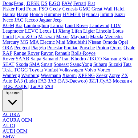
DongFeng | DFSK
DS
E.GO
FAW
Ferrari
Fiat
Fisker
Ford
Foton
FSO
Geely
Genesis
GMC
Great Wall
Hafei
Haima
Haval
Honda
Hummer
HYMER
Hyundai
Infiniti
Isuzu
Iveco
JAC
Jaecoo
Jaguar
Jeep
KGM
Kia
Lamborghini
Lancia
Land Rover
Landwind
LDV
Leapmotor
LEVC
Lexus
Li Xiang
Lifan
Ligier
Lincoln
Lotus
Lucid
Lync & Co
Maserati
Maxus
Maybach
Mazda
Mercedes
Mercury
MG
MIA Electric
Mini
Mitsubishi
Nissan
Omoda
Opel
ORA
Peugeot
Piaggio
Polestar
Pontiac
Porsche
Proton
Qoros
Qvale
RAF
Range Rover
Ravon
Renault
Rolls-Royce
Rover
SAAB
Saipa
Samand / Iran Khodro / IKCO
Samsung
Scion
SEAT
Skoda
SMA
Smart
Soueast
SsangYong
Subaru
Suzuki
Tata
Tesla
TOGG
Toyota
Vinfast
Volkswagen
Volvo
Vortex
Wanfeng
Wartburg
Wiesmann
Xiaomi
XPENG
Zeekr
Zotye
ZX
Auto
ВАЗ (Lada)
ГАЗ
ЗАЗ (ЗАЗ-Daewoo)
ЗИЛ
ЛуАЗ
Москвич
[ИЖ, АЗЛК]
ТагАЗ
УАЗ
Бренди
ACURA
ACURA OEM
AUDI
AUDI OEM
BMW