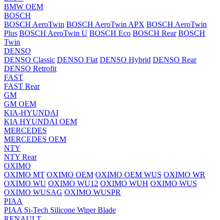
BMW OEM
BOSCH
BOSCH AeroTwin
BOSCH AeroTwin APX
BOSCH AeroTwin
Plus
BOSCH AeroTwin U
BOSCH Eco
BOSCH Rear
BOSCH
Twin
DENSO
DENSO Classic
DENSO Flat
DENSO Hybrid
DENSO Rear
DENSO Retrofit
FAST
FAST Rear
GM
GM OEM
KIA-HYUNDAI
KIA HYUNDAI OEM
MERCEDES
MERCEDES OEM
NTY
NTY Rear
OXIMO
OXIMO MT
OXIMO OEM
OXIMO OEM WUS
OXIMO WR
OXIMO WU
OXIMO WU12
OXIMO WUH
OXIMO WUS
OXIMO WUSAG
OXIMO WUSPR
PIAA
PIAA Si-Tech Silicone Wiper Blade
RENAULT