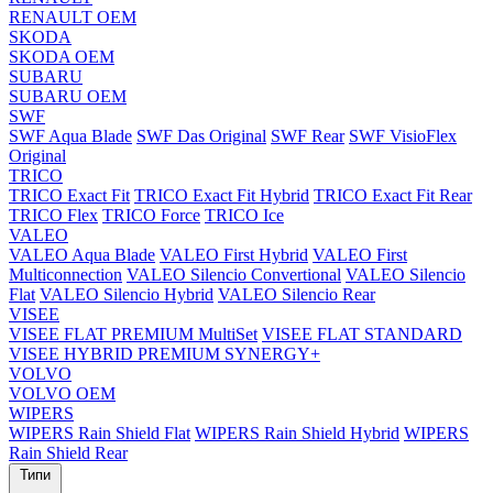
RENAULT OEM
SKODA
SKODA OEM
SUBARU
SUBARU OEM
SWF
SWF Aqua Blade
SWF Das Original
SWF Rear
SWF VisioFlex
Original
TRICO
TRICO Exact Fit
TRICO Exact Fit Hybrid
TRICO Exact Fit Rear
TRICO Flex
TRICO Force
TRICO Ice
VALEO
VALEO Aqua Blade
VALEO First Hybrid
VALEO First
Multiconnection
VALEO Silencio Convertional
VALEO Silencio
Flat
VALEO Silencio Hybrid
VALEO Silencio Rear
VISEE
VISEE FLAT PREMIUM MultiSet
VISEE FLAT STANDARD
VISEE HYBRID PREMIUM SYNERGY+
VOLVO
VOLVO OEM
WIPERS
WIPERS Rain Shield Flat
WIPERS Rain Shield Hybrid
WIPERS
Rain Shield Rear
Типи