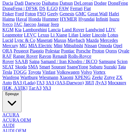
Dacia
Dadi
Daewoo
Daihatsu
Datsun
DeLorean
Dodge
DongFeng
DongFeng | DFSK
DS
E.GO
FAW
Ferrari
Fiat
Fisker
Ford
Foton
FSO
Geely
Genesis
GMC
Great Wall
Hafei
Haima
Haval
Honda
Hummer
HYMER
Hyundai
Infiniti
Isuzu
Iveco
JAC
Jaecoo
Jaguar
Jeep
KGM
Kia
Lamborghini
Lancia
Land Rover
Landwind
LDV
Leapmotor
LEVC
Lexus
Li Xiang
Lifan
Ligier
Lincoln
Lotus
Lucid
Lync & Co
Maserati
Maxus
Maybach
Mazda
Mercedes
Mercury
MG
MIA Electric
Mini
Mitsubishi
Nissan
Omoda
Opel
ORA
Peugeot
Piaggio
Polestar
Pontiac
Porsche
Proton
Qoros
Qvale
RAF
Range Rover
Ravon
Renault
Rolls-Royce
Rover
SAAB
Saipa
Samand / Iran Khodro / IKCO
Samsung
Scion
SEAT
Skoda
SMA
Smart
Soueast
SsangYong
Subaru
Suzuki
Tata
Tesla
TOGG
Toyota
Vinfast
Volkswagen
Volvo
Vortex
Wanfeng
Wartburg
Wiesmann
Xiaomi
XPENG
Zeekr
Zotye
ZX
Auto
ВАЗ (Lada)
ГАЗ
ЗАЗ (ЗАЗ-Daewoo)
ЗИЛ
ЛуАЗ
Москвич
[ИЖ, АЗЛК]
ТагАЗ
УАЗ
Бренди
ACURA
ACURA OEM
AUDI
AUDI OEM