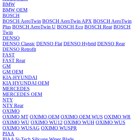
BMW
BMW OEM
BOSCH
BOSCH AeroTwin
BOSCH AeroTwin APX
BOSCH AeroTwin
Plus
BOSCH AeroTwin U
BOSCH Eco
BOSCH Rear
BOSCH
Twin
DENSO
DENSO Classic
DENSO Flat
DENSO Hybrid
DENSO Rear
DENSO Retrofit
FAST
FAST Rear
GM
GM OEM
KIA-HYUNDAI
KIA HYUNDAI OEM
MERCEDES
MERCEDES OEM
NTY
NTY Rear
OXIMO
OXIMO MT
OXIMO OEM
OXIMO OEM WUS
OXIMO WR
OXIMO WU
OXIMO WU12
OXIMO WUH
OXIMO WUS
OXIMO WUSAG
OXIMO WUSPR
PIAA
PIAA Si-Tech Silicone Wiper Blade