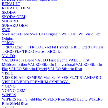
RENAULT
RENAULT OEM
SKODA
SKODA OEM
SUBARU
SUBARU OEM
SWF
SWF Aqua Blade
SWF Das Original
SWF Rear
SWF VisioFlex
Original
TRICO
TRICO Exact Fit
TRICO Exact Fit Hybrid
TRICO Exact Fit Rear
TRICO Flex
TRICO Force
TRICO Ice
VALEO
VALEO Aqua Blade
VALEO First Hybrid
VALEO First
Multiconnection
VALEO Silencio Convertional
VALEO Silencio
Flat
VALEO Silencio Hybrid
VALEO Silencio Rear
VISEE
VISEE FLAT PREMIUM MultiSet
VISEE FLAT STANDARD
VISEE HYBRID PREMIUM SYNERGY+
VOLVO
VOLVO OEM
WIPERS
WIPERS Rain Shield Flat
WIPERS Rain Shield Hybrid
WIPERS
Rain Shield Rear