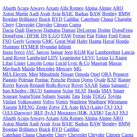
Abarth
Acura
Aiways
Aixam
Alfa Romeo
Alpina
Alpine
ARO
Aston Martin
Audi
Avatr
Avia
BAIC
Barkas
BAW
Bentley
BMW
Bogdan
Brilliance
Buick
BYD
Cadillac
Caterham
Chana
Changhe
Chery
Chevrolet
Chrysler
Citroen
Cupra
Dacia
Dadi
Daewoo
Daihatsu
Datsun
DeLorean
Dodge
DongFeng
DongFeng | DFSK
DS
E.GO
FAW
Ferrari
Fiat
Fisker
Ford
Foton
FSO
Geely
Genesis
GMC
Great Wall
Hafei
Haima
Haval
Honda
Hummer
HYMER
Hyundai
Infiniti
Isuzu
Iveco
JAC
Jaecoo
Jaguar
Jeep
KGM
Kia
Lamborghini
Lancia
Land Rover
Landwind
LDV
Leapmotor
LEVC
Lexus
Li Xiang
Lifan
Ligier
Lincoln
Lotus
Lucid
Lync & Co
Maserati
Maxus
Maybach
Mazda
Mercedes
Mercury
MG
MIA Electric
Mini
Mitsubishi
Nissan
Omoda
Opel
ORA
Peugeot
Piaggio
Polestar
Pontiac
Porsche
Proton
Qoros
Qvale
RAF
Range
Rover
Ravon
Renault
Rolls-Royce
Rover
SAAB
Saipa
Samand /
Iran Khodro / IKCO
Samsung
Scion
SEAT
Skoda
SMA
Smart
Soueast
SsangYong
Subaru
Suzuki
Tata
Tesla
TOGG
Toyota
Vinfast
Volkswagen
Volvo
Vortex
Wanfeng
Wartburg
Wiesmann
Xiaomi
XPENG
Zeekr
Zotye
ZX Auto
ВАЗ (Lada)
ГАЗ
ЗАЗ
(ЗАЗ-Daewoo)
ЗИЛ
ЛуАЗ
Москвич [ИЖ, АЗЛК]
ТагАЗ
УАЗ
Abarth
Acura
Aiways
Aixam
Alfa Romeo
Alpina
Alpine
ARO
Aston Martin
Audi
Avatr
Avia
BAIC
Barkas
BAW
Bentley
BMW
Bogdan
Brilliance
Buick
BYD
Cadillac
Caterham
Chana
Changhe
Chery
Chevrolet
Chrysler
Citroen
Cupra