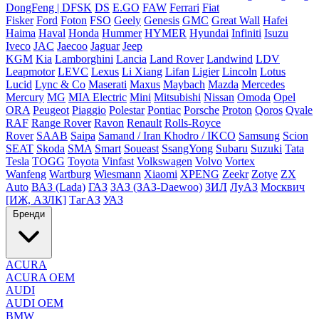
DongFeng | DFSK
DS
E.GO
FAW
Ferrari
Fiat
Fisker
Ford
Foton
FSO
Geely
Genesis
GMC
Great Wall
Hafei
Haima
Haval
Honda
Hummer
HYMER
Hyundai
Infiniti
Isuzu
Iveco
JAC
Jaecoo
Jaguar
Jeep
KGM
Kia
Lamborghini
Lancia
Land Rover
Landwind
LDV
Leapmotor
LEVC
Lexus
Li Xiang
Lifan
Ligier
Lincoln
Lotus
Lucid
Lync & Co
Maserati
Maxus
Maybach
Mazda
Mercedes
Mercury
MG
MIA Electric
Mini
Mitsubishi
Nissan
Omoda
Opel
ORA
Peugeot
Piaggio
Polestar
Pontiac
Porsche
Proton
Qoros
Qvale
RAF
Range Rover
Ravon
Renault
Rolls-Royce
Rover
SAAB
Saipa
Samand / Iran Khodro / IKCO
Samsung
Scion
SEAT
Skoda
SMA
Smart
Soueast
SsangYong
Subaru
Suzuki
Tata
Tesla
TOGG
Toyota
Vinfast
Volkswagen
Volvo
Vortex
Wanfeng
Wartburg
Wiesmann
Xiaomi
XPENG
Zeekr
Zotye
ZX
Auto
ВАЗ (Lada)
ГАЗ
ЗАЗ (ЗАЗ-Daewoo)
ЗИЛ
ЛуАЗ
Москвич
[ИЖ, АЗЛК]
ТагАЗ
УАЗ
Бренди
ACURA
ACURA OEM
AUDI
AUDI OEM
BMW