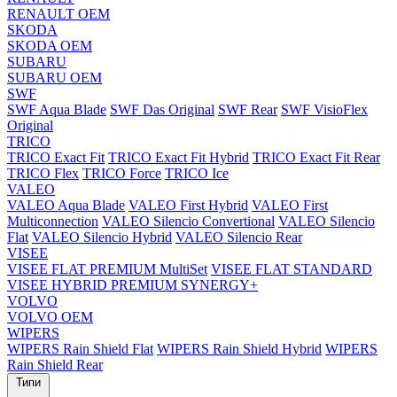
RENAULT OEM
SKODA
SKODA OEM
SUBARU
SUBARU OEM
SWF
SWF Aqua Blade
SWF Das Original
SWF Rear
SWF VisioFlex
Original
TRICO
TRICO Exact Fit
TRICO Exact Fit Hybrid
TRICO Exact Fit Rear
TRICO Flex
TRICO Force
TRICO Ice
VALEO
VALEO Aqua Blade
VALEO First Hybrid
VALEO First
Multiconnection
VALEO Silencio Convertional
VALEO Silencio
Flat
VALEO Silencio Hybrid
VALEO Silencio Rear
VISEE
VISEE FLAT PREMIUM MultiSet
VISEE FLAT STANDARD
VISEE HYBRID PREMIUM SYNERGY+
VOLVO
VOLVO OEM
WIPERS
WIPERS Rain Shield Flat
WIPERS Rain Shield Hybrid
WIPERS
Rain Shield Rear
Типи