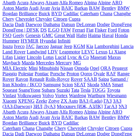
Abarth
Acura
Aiways
Aixam
Alfa Romeo
Alpina
Alpine
ARO
Aston Martin
Audi
Avatr
Avia
BAIC
Barkas
BAW
Bentley
BMW
Bogdan
Brilliance
Buick
BYD
Cadillac
Caterham
Chana
Changhe
Chery
Chevrolet
Chrysler
Citroen
Cupra
Dacia
Dadi
Daewoo
Daihatsu
Datsun
DeLorean
Dodge
DongFeng
DongFeng | DFSK
DS
E.GO
FAW
Ferrari
Fiat
Fisker
Ford
Foton
FSO
Geely
Genesis
GMC
Great Wall
Hafei
Haima
Haval
Honda
Hummer
HYMER
Hyundai
Infiniti
Isuzu
Iveco
JAC
Jaecoo
Jaguar
Jeep
KGM
Kia
Lamborghini
Lancia
Land Rover
Landwind
LDV
Leapmotor
LEVC
Lexus
Li Xiang
Lifan
Ligier
Lincoln
Lotus
Lucid
Lync & Co
Maserati
Maxus
Maybach
Mazda
Mercedes
Mercury
MG
MIA Electric
Mini
Mitsubishi
Nissan
Omoda
Opel
ORA
Peugeot
Piaggio
Polestar
Pontiac
Porsche
Proton
Qoros
Qvale
RAF
Range
Rover
Ravon
Renault
Rolls-Royce
Rover
SAAB
Saipa
Samand /
Iran Khodro / IKCO
Samsung
Scion
SEAT
Skoda
SMA
Smart
Soueast
SsangYong
Subaru
Suzuki
Tata
Tesla
TOGG
Toyota
Vinfast
Volkswagen
Volvo
Vortex
Wanfeng
Wartburg
Wiesmann
Xiaomi
XPENG
Zeekr
Zotye
ZX Auto
ВАЗ (Lada)
ГАЗ
ЗАЗ
(ЗАЗ-Daewoo)
ЗИЛ
ЛуАЗ
Москвич [ИЖ, АЗЛК]
ТагАЗ
УАЗ
Abarth
Acura
Aiways
Aixam
Alfa Romeo
Alpina
Alpine
ARO
Aston Martin
Audi
Avatr
Avia
BAIC
Barkas
BAW
Bentley
BMW
Bogdan
Brilliance
Buick
BYD
Cadillac
Caterham
Chana
Changhe
Chery
Chevrolet
Chrysler
Citroen
Cupra
Dacia
Dadi
Daewoo
Daihatsu
Datsun
DeLorean
Dodge
DongFeng