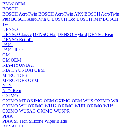
BMW OEM
BOSCH
BOSCH AeroTwin
BOSCH AeroTwin APX
BOSCH AeroTwin
Plus
BOSCH AeroTwin U
BOSCH Eco
BOSCH Rear
BOSCH
Twin
DENSO
DENSO Classic
DENSO Flat
DENSO Hybrid
DENSO Rear
DENSO Retrofit
FAST
FAST Rear
GM
GM OEM
KIA-HYUNDAI
KIA HYUNDAI OEM
MERCEDES
MERCEDES OEM
NTY
NTY Rear
OXIMO
OXIMO MT
OXIMO OEM
OXIMO OEM WUS
OXIMO WR
OXIMO WU
OXIMO WU12
OXIMO WUH
OXIMO WUS
OXIMO WUSAG
OXIMO WUSPR
PIAA
PIAA Si-Tech Silicone Wiper Blade
RENAULT