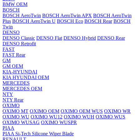
BMW OEM
BOSCH
BOSCH AeroTwin
BOSCH AeroTwin APX
BOSCH AeroTwin
Plus
BOSCH AeroTwin U
BOSCH Eco
BOSCH Rear
BOSCH
Twin
DENSO
DENSO Classic
DENSO Flat
DENSO Hybrid
DENSO Rear
DENSO Retrofit
FAST
FAST Rear
GM
GM OEM
KIA-HYUNDAI
KIA HYUNDAI OEM
MERCEDES
MERCEDES OEM
NTY
NTY Rear
OXIMO
OXIMO MT
OXIMO OEM
OXIMO OEM WUS
OXIMO WR
OXIMO WU
OXIMO WU12
OXIMO WUH
OXIMO WUS
OXIMO WUSAG
OXIMO WUSPR
PIAA
PIAA Si-Tech Silicone Wiper Blade
RENAULT