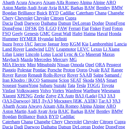
Abarth
Acura
Aiways
Aixam
Alfa Romeo
Alpina
Alpine
ARO
Aston Martin
Audi
Avatr
Avia
BAIC
Barkas
BAW
Bentley
BMW
Bogdan
Brilliance
Buick
BYD
Cadillac
Caterham
Chana
Changhe
Chery
Chevrolet
Chrysler
Citroen
Cupra
Dacia
Dadi
Daewoo
Daihatsu
Datsun
DeLorean
Dodge
DongFeng
DongFeng | DFSK
DS
E.GO
FAW
Ferrari
Fiat
Fisker
Ford
Foton
FSO
Geely
Genesis
GMC
Great Wall
Hafei
Haima
Haval
Honda
Hummer
HYMER
Hyundai
Infiniti
Isuzu
Iveco
JAC
Jaecoo
Jaguar
Jeep
KGM
Kia
Lamborghini
Lancia
Land Rover
Landwind
LDV
Leapmotor
LEVC
Lexus
Li Xiang
Lifan
Ligier
Lincoln
Lotus
Lucid
Lync & Co
Maserati
Maxus
Maybach
Mazda
Mercedes
Mercury
MG
MIA Electric
Mini
Mitsubishi
Nissan
Omoda
Opel
ORA
Peugeot
Piaggio
Polestar
Pontiac
Porsche
Proton
Qoros
Qvale
RAF
Range
Rover
Ravon
Renault
Rolls-Royce
Rover
SAAB
Saipa
Samand /
Iran Khodro / IKCO
Samsung
Scion
SEAT
Skoda
SMA
Smart
Soueast
SsangYong
Subaru
Suzuki
Tata
Tesla
TOGG
Toyota
Vinfast
Volkswagen
Volvo
Vortex
Wanfeng
Wartburg
Wiesmann
Xiaomi
XPENG
Zeekr
Zotye
ZX Auto
ВАЗ (Lada)
ГАЗ
ЗАЗ
(ЗАЗ-Daewoo)
ЗИЛ
ЛуАЗ
Москвич [ИЖ, АЗЛК]
ТагАЗ
УАЗ
Abarth
Acura
Aiways
Aixam
Alfa Romeo
Alpina
Alpine
ARO
Aston Martin
Audi
Avatr
Avia
BAIC
Barkas
BAW
Bentley
BMW
Bogdan
Brilliance
Buick
BYD
Cadillac
Caterham
Chana
Changhe
Chery
Chevrolet
Chrysler
Citroen
Cupra
Dacia
Dadi
Daewoo
Daihatsu
Datsun
DeLorean
Dodge
DongFeng