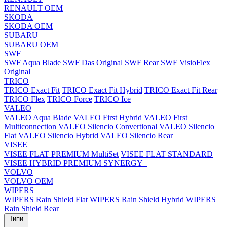
RENAULT OEM
SKODA
SKODA OEM
SUBARU
SUBARU OEM
SWF
SWF Aqua Blade
SWF Das Original
SWF Rear
SWF VisioFlex
Original
TRICO
TRICO Exact Fit
TRICO Exact Fit Hybrid
TRICO Exact Fit Rear
TRICO Flex
TRICO Force
TRICO Ice
VALEO
VALEO Aqua Blade
VALEO First Hybrid
VALEO First
Multiconnection
VALEO Silencio Convertional
VALEO Silencio
Flat
VALEO Silencio Hybrid
VALEO Silencio Rear
VISEE
VISEE FLAT PREMIUM MultiSet
VISEE FLAT STANDARD
VISEE HYBRID PREMIUM SYNERGY+
VOLVO
VOLVO OEM
WIPERS
WIPERS Rain Shield Flat
WIPERS Rain Shield Hybrid
WIPERS
Rain Shield Rear
Типи