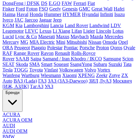
DongFeng | DFSK
DS
E.GO
FAW
Ferrari
Fiat
Fisker
Ford
Foton
FSO
Geely
Genesis
GMC
Great Wall
Hafei
Haima
Haval
Honda
Hummer
HYMER
Hyundai
Infiniti
Isuzu
Iveco
JAC
Jaecoo
Jaguar
Jeep
KGM
Kia
Lamborghini
Lancia
Land Rover
Landwind
LDV
Leapmotor
LEVC
Lexus
Li Xiang
Lifan
Ligier
Lincoln
Lotus
Lucid
Lync & Co
Maserati
Maxus
Maybach
Mazda
Mercedes
Mercury
MG
MIA Electric
Mini
Mitsubishi
Nissan
Omoda
Opel
ORA
Peugeot
Piaggio
Polestar
Pontiac
Porsche
Proton
Qoros
Qvale
RAF
Range Rover
Ravon
Renault
Rolls-Royce
Rover
SAAB
Saipa
Samand / Iran Khodro / IKCO
Samsung
Scion
SEAT
Skoda
SMA
Smart
Soueast
SsangYong
Subaru
Suzuki
Tata
Tesla
TOGG
Toyota
Vinfast
Volkswagen
Volvo
Vortex
Wanfeng
Wartburg
Wiesmann
Xiaomi
XPENG
Zeekr
Zotye
ZX
Auto
ВАЗ (Lada)
ГАЗ
ЗАЗ (ЗАЗ-Daewoo)
ЗИЛ
ЛуАЗ
Москвич
[ИЖ, АЗЛК]
ТагАЗ
УАЗ
Бренди
ACURA
ACURA OEM
AUDI
AUDI OEM
BMW