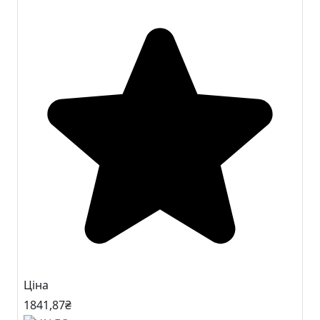
Ціна
1841
,87
₴