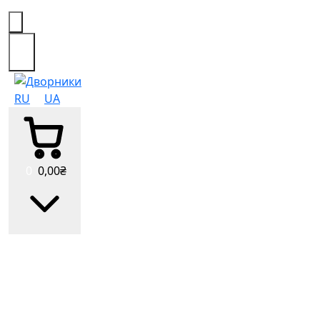
0
RU
UA
0
0
,00
₴