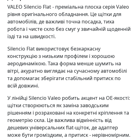
VALEO Silencio Flat - преміальна плоска серія Valeo
рівня оригінального обладнання. Це щітки для
автомобілів, де важливі точна посадка, тиха
робота і чисте скло без смуг у звичайній щоденній
їзді та на швидкості.
Silencio Flat використовує безкаркасну
конструкцію з низьким профілем і хорошою
аеродинамікою. Така форма менше шумить на
вітрі, акуратно виглядає на сучасному автомобілі
та допомагає зберігати стабільний притиск по
всій довжині.
У лінійці Silencio Valeo робить акцент на OE-якості:
щітки створюються як заміна заводським
рішенням і розраховані на конкретні кріплення та
геометрію скла. Це важлива відмінність від
дешевих універсальних flat-щіток, де адаптер
може бути громіздким, а притиск - нерівномірним.