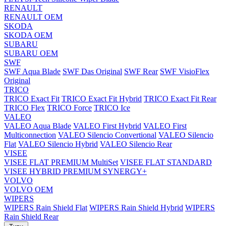
RENAULT
RENAULT OEM
SKODA
SKODA OEM
SUBARU
SUBARU OEM
SWF
SWF Aqua Blade
SWF Das Original
SWF Rear
SWF VisioFlex
Original
TRICO
TRICO Exact Fit
TRICO Exact Fit Hybrid
TRICO Exact Fit Rear
TRICO Flex
TRICO Force
TRICO Ice
VALEO
VALEO Aqua Blade
VALEO First Hybrid
VALEO First
Multiconnection
VALEO Silencio Convertional
VALEO Silencio
Flat
VALEO Silencio Hybrid
VALEO Silencio Rear
VISEE
VISEE FLAT PREMIUM MultiSet
VISEE FLAT STANDARD
VISEE HYBRID PREMIUM SYNERGY+
VOLVO
VOLVO OEM
WIPERS
WIPERS Rain Shield Flat
WIPERS Rain Shield Hybrid
WIPERS
Rain Shield Rear