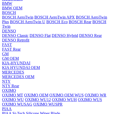
BMW
BMW OEM
BOSCH
BOSCH AeroTwin
BOSCH AeroTwin APX
BOSCH AeroTwin
Plus
BOSCH AeroTwin U
BOSCH Eco
BOSCH Rear
BOSCH
Twin
DENSO
DENSO Classic
DENSO Flat
DENSO Hybrid
DENSO Rear
DENSO Retrofit
FAST
FAST Rear
GM
GM OEM
KIA-HYUNDAI
KIA HYUNDAI OEM
MERCEDES
MERCEDES OEM
NTY
NTY Rear
OXIMO
OXIMO MT
OXIMO OEM
OXIMO OEM WUS
OXIMO WR
OXIMO WU
OXIMO WU12
OXIMO WUH
OXIMO WUS
OXIMO WUSAG
OXIMO WUSPR
PIAA
PIAA Si-Tech Silicone Wiper Blade