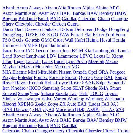
Abarth
Acura
Aiways
Aixam
Alfa Romeo
Alpina
Alpine
ARO
Aston Martin
Audi
Avatr
Avia
BAIC
Barkas
BAW
Bentley
BMW
Bogdan
Brilliance
Buick
BYD
Cadillac
Caterham
Chana
Changhe
Chery
Chevrolet
Chrysler
Citroen
Cupra
Dacia
Dadi
Daewoo
Daihatsu
Datsun
DeLorean
Dodge
DongFeng
DongFeng | DFSK
DS
E.GO
FAW
Ferrari
Fiat
Fisker
Ford
Foton
FSO
Geely
Genesis
GMC
Great Wall
Hafei
Haima
Haval
Honda
Hummer
HYMER
Hyundai
Infiniti
Isuzu
Iveco
JAC
Jaecoo
Jaguar
Jeep
KGM
Kia
Lamborghini
Lancia
Land Rover
Landwind
LDV
Leapmotor
LEVC
Lexus
Li Xiang
Lifan
Ligier
Lincoln
Lotus
Lucid
Lync & Co
Maserati
Maxus
Maybach
Mazda
Mercedes
Mercury
MG
MIA Electric
Mini
Mitsubishi
Nissan
Omoda
Opel
ORA
Peugeot
Piaggio
Polestar
Pontiac
Porsche
Proton
Qoros
Qvale
RAF
Range
Rover
Ravon
Renault
Rolls-Royce
Rover
SAAB
Saipa
Samand /
Iran Khodro / IKCO
Samsung
Scion
SEAT
Skoda
SMA
Smart
Soueast
SsangYong
Subaru
Suzuki
Tata
Tesla
TOGG
Toyota
Vinfast
Volkswagen
Volvo
Vortex
Wanfeng
Wartburg
Wiesmann
Xiaomi
XPENG
Zeekr
Zotye
ZX Auto
ВАЗ (Lada)
ГАЗ
ЗАЗ
(ЗАЗ-Daewoo)
ЗИЛ
ЛуАЗ
Москвич [ИЖ, АЗЛК]
ТагАЗ
УАЗ
Abarth
Acura
Aiways
Aixam
Alfa Romeo
Alpina
Alpine
ARO
Aston Martin
Audi
Avatr
Avia
BAIC
Barkas
BAW
Bentley
BMW
Bogdan
Brilliance
Buick
BYD
Cadillac
Caterham
Chana
Changhe
Chery
Chevrolet
Chrysler
Citroen
Cupra