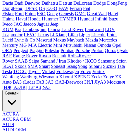
Dacia
Dadi
Daewoo
Daihatsu
Datsun
DeLorean
Dodge
DongFeng
DongFeng | DFSK
DS
E.GO
FAW
Ferrari
Fiat
Fisker
Ford
Foton
FSO
Geely
Genesis
GMC
Great Wall
Hafei
Haima
Haval
Honda
Hummer
HYMER
Hyundai
Infiniti
Isuzu
Iveco
JAC
Jaecoo
Jaguar
Jeep
KGM
Kia
Lamborghini
Lancia
Land Rover
Landwind
LDV
Leapmotor
LEVC
Lexus
Li Xiang
Lifan
Ligier
Lincoln
Lotus
Lucid
Lync & Co
Maserati
Maxus
Maybach
Mazda
Mercedes
Mercury
MG
MIA Electric
Mini
Mitsubishi
Nissan
Omoda
Opel
ORA
Peugeot
Piaggio
Polestar
Pontiac
Porsche
Proton
Qoros
Qvale
RAF
Range Rover
Ravon
Renault
Rolls-Royce
Rover
SAAB
Saipa
Samand / Iran Khodro / IKCO
Samsung
Scion
SEAT
Skoda
SMA
Smart
Soueast
SsangYong
Subaru
Suzuki
Tata
Tesla
TOGG
Toyota
Vinfast
Volkswagen
Volvo
Vortex
Wanfeng
Wartburg
Wiesmann
Xiaomi
XPENG
Zeekr
Zotye
ZX
Auto
ВАЗ (Lada)
ГАЗ
ЗАЗ (ЗАЗ-Daewoo)
ЗИЛ
ЛуАЗ
Москвич
[ИЖ, АЗЛК]
ТагАЗ
УАЗ
Бренди
ACURA
ACURA OEM
AUDI
AUDI OEM