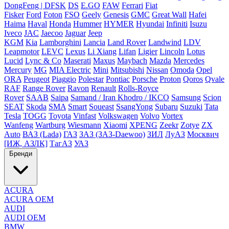
DongFeng | DFSK
DS
E.GO
FAW
Ferrari
Fiat
Fisker
Ford
Foton
FSO
Geely
Genesis
GMC
Great Wall
Hafei
Haima
Haval
Honda
Hummer
HYMER
Hyundai
Infiniti
Isuzu
Iveco
JAC
Jaecoo
Jaguar
Jeep
KGM
Kia
Lamborghini
Lancia
Land Rover
Landwind
LDV
Leapmotor
LEVC
Lexus
Li Xiang
Lifan
Ligier
Lincoln
Lotus
Lucid
Lync & Co
Maserati
Maxus
Maybach
Mazda
Mercedes
Mercury
MG
MIA Electric
Mini
Mitsubishi
Nissan
Omoda
Opel
ORA
Peugeot
Piaggio
Polestar
Pontiac
Porsche
Proton
Qoros
Qvale
RAF
Range Rover
Ravon
Renault
Rolls-Royce
Rover
SAAB
Saipa
Samand / Iran Khodro / IKCO
Samsung
Scion
SEAT
Skoda
SMA
Smart
Soueast
SsangYong
Subaru
Suzuki
Tata
Tesla
TOGG
Toyota
Vinfast
Volkswagen
Volvo
Vortex
Wanfeng
Wartburg
Wiesmann
Xiaomi
XPENG
Zeekr
Zotye
ZX
Auto
ВАЗ (Lada)
ГАЗ
ЗАЗ (ЗАЗ-Daewoo)
ЗИЛ
ЛуАЗ
Москвич
[ИЖ, АЗЛК]
ТагАЗ
УАЗ
Бренди
ACURA
ACURA OEM
AUDI
AUDI OEM
BMW