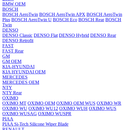
BMW OEM
BOSCH
BOSCH AeroTwin
BOSCH AeroTwin APX
BOSCH AeroTwin
Plus
BOSCH AeroTwin U
BOSCH Eco
BOSCH Rear
BOSCH
Twin
DENSO
DENSO Classic
DENSO Flat
DENSO Hybrid
DENSO Rear
DENSO Retrofit
FAST
FAST Rear
GM
GM OEM
KIA-HYUNDAI
KIA HYUNDAI OEM
MERCEDES
MERCEDES OEM
NTY
NTY Rear
OXIMO
OXIMO MT
OXIMO OEM
OXIMO OEM WUS
OXIMO WR
OXIMO WU
OXIMO WU12
OXIMO WUH
OXIMO WUS
OXIMO WUSAG
OXIMO WUSPR
PIAA
PIAA Si-Tech Silicone Wiper Blade
RENAULT