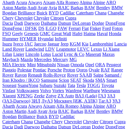
Abarth
Acura
Aiways
Aixam
Alfa Romeo
Alpina
Alpine
ARO
Aston Martin
Audi
Avatr
Avia
BAIC
Barkas
BAW
Bentley
BMW
Bogdan
Brilliance
Buick
BYD
Cadillac
Caterham
Chana
Changhe
Chery
Chevrolet
Chrysler
Citroen
Cupra
Dacia
Dadi
Daewoo
Daihatsu
Datsun
DeLorean
Dodge
DongFeng
DongFeng | DFSK
DS
E.GO
FAW
Ferrari
Fiat
Fisker
Ford
Foton
FSO
Geely
Genesis
GMC
Great Wall
Hafei
Haima
Haval
Honda
Hummer
HYMER
Hyundai
Infiniti
Isuzu
Iveco
JAC
Jaecoo
Jaguar
Jeep
KGM
Kia
Lamborghini
Lancia
Land Rover
Landwind
LDV
Leapmotor
LEVC
Lexus
Li Xiang
Lifan
Ligier
Lincoln
Lotus
Lucid
Lync & Co
Maserati
Maxus
Maybach
Mazda
Mercedes
Mercury
MG
MIA Electric
Mini
Mitsubishi
Nissan
Omoda
Opel
ORA
Peugeot
Piaggio
Polestar
Pontiac
Porsche
Proton
Qoros
Qvale
RAF
Range
Rover
Ravon
Renault
Rolls-Royce
Rover
SAAB
Saipa
Samand /
Iran Khodro / IKCO
Samsung
Scion
SEAT
Skoda
SMA
Smart
Soueast
SsangYong
Subaru
Suzuki
Tata
Tesla
TOGG
Toyota
Vinfast
Volkswagen
Volvo
Vortex
Wanfeng
Wartburg
Wiesmann
Xiaomi
XPENG
Zeekr
Zotye
ZX Auto
ВАЗ (Lada)
ГАЗ
ЗАЗ
(ЗАЗ-Daewoo)
ЗИЛ
ЛуАЗ
Москвич [ИЖ, АЗЛК]
ТагАЗ
УАЗ
Abarth
Acura
Aiways
Aixam
Alfa Romeo
Alpina
Alpine
ARO
Aston Martin
Audi
Avatr
Avia
BAIC
Barkas
BAW
Bentley
BMW
Bogdan
Brilliance
Buick
BYD
Cadillac
Caterham
Chana
Changhe
Chery
Chevrolet
Chrysler
Citroen
Cupra
Dacia
Dadi
Daewoo
Daihatsu
Datsun
DeLorean
Dodge
DongFeng