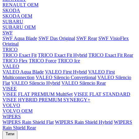
RENAULT OEM
SKODA
SKODA OEM
SUBARU
SUBARU OEM
SWF
SWF Aqua Blade
SWF Das Original
SWF Rear
SWF VisioFlex
Original
TRICO
TRICO Exact Fit
TRICO Exact Fit Hybrid
TRICO Exact Fit Rear
TRICO Flex
TRICO Force
TRICO Ice
VALEO
VALEO Aqua Blade
VALEO First Hybrid
VALEO First
Multiconnection
VALEO Silencio Convertional
VALEO Silencio
Flat
VALEO Silencio Hybrid
VALEO Silencio Rear
VISEE
VISEE FLAT PREMIUM MultiSet
VISEE FLAT STANDARD
VISEE HYBRID PREMIUM SYNERGY+
VOLVO
VOLVO OEM
WIPERS
WIPERS Rain Shield Flat
WIPERS Rain Shield Hybrid
WIPERS
Rain Shield Rear
Типи