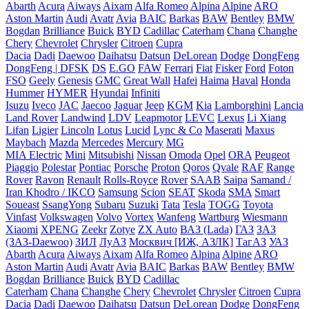
Abarth
Acura
Aiways
Aixam
Alfa Romeo
Alpina
Alpine
ARO
Aston Martin
Audi
Avatr
Avia
BAIC
Barkas
BAW
Bentley
BMW
Bogdan
Brilliance
Buick
BYD
Cadillac
Caterham
Chana
Changhe
Chery
Chevrolet
Chrysler
Citroen
Cupra
Dacia
Dadi
Daewoo
Daihatsu
Datsun
DeLorean
Dodge
DongFeng
DongFeng | DFSK
DS
E.GO
FAW
Ferrari
Fiat
Fisker
Ford
Foton
FSO
Geely
Genesis
GMC
Great Wall
Hafei
Haima
Haval
Honda
Hummer
HYMER
Hyundai
Infiniti
Isuzu
Iveco
JAC
Jaecoo
Jaguar
Jeep
KGM
Kia
Lamborghini
Lancia
Land Rover
Landwind
LDV
Leapmotor
LEVC
Lexus
Li Xiang
Lifan
Ligier
Lincoln
Lotus
Lucid
Lync & Co
Maserati
Maxus
Maybach
Mazda
Mercedes
Mercury
MG
MIA Electric
Mini
Mitsubishi
Nissan
Omoda
Opel
ORA
Peugeot
Piaggio
Polestar
Pontiac
Porsche
Proton
Qoros
Qvale
RAF
Range
Rover
Ravon
Renault
Rolls-Royce
Rover
SAAB
Saipa
Samand /
Iran Khodro / IKCO
Samsung
Scion
SEAT
Skoda
SMA
Smart
Soueast
SsangYong
Subaru
Suzuki
Tata
Tesla
TOGG
Toyota
Vinfast
Volkswagen
Volvo
Vortex
Wanfeng
Wartburg
Wiesmann
Xiaomi
XPENG
Zeekr
Zotye
ZX Auto
ВАЗ (Lada)
ГАЗ
ЗАЗ
(ЗАЗ-Daewoo)
ЗИЛ
ЛуАЗ
Москвич [ИЖ, АЗЛК]
ТагАЗ
УАЗ
Abarth
Acura
Aiways
Aixam
Alfa Romeo
Alpina
Alpine
ARO
Aston Martin
Audi
Avatr
Avia
BAIC
Barkas
BAW
Bentley
BMW
Bogdan
Brilliance
Buick
BYD
Cadillac
Caterham
Chana
Changhe
Chery
Chevrolet
Chrysler
Citroen
Cupra
Dacia
Dadi
Daewoo
Daihatsu
Datsun
DeLorean
Dodge
DongFeng