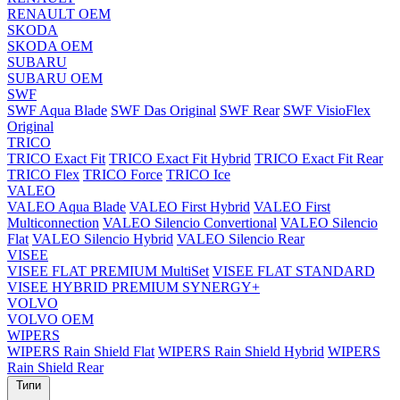
RENAULT OEM
SKODA
SKODA OEM
SUBARU
SUBARU OEM
SWF
SWF Aqua Blade
SWF Das Original
SWF Rear
SWF VisioFlex
Original
TRICO
TRICO Exact Fit
TRICO Exact Fit Hybrid
TRICO Exact Fit Rear
TRICO Flex
TRICO Force
TRICO Ice
VALEO
VALEO Aqua Blade
VALEO First Hybrid
VALEO First
Multiconnection
VALEO Silencio Convertional
VALEO Silencio
Flat
VALEO Silencio Hybrid
VALEO Silencio Rear
VISEE
VISEE FLAT PREMIUM MultiSet
VISEE FLAT STANDARD
VISEE HYBRID PREMIUM SYNERGY+
VOLVO
VOLVO OEM
WIPERS
WIPERS Rain Shield Flat
WIPERS Rain Shield Hybrid
WIPERS
Rain Shield Rear
Типи