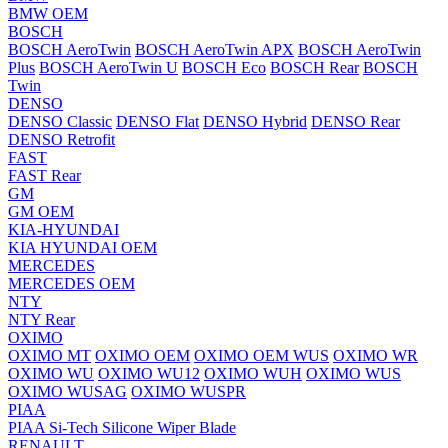
BMW OEM
BOSCH
BOSCH AeroTwin
BOSCH AeroTwin APX
BOSCH AeroTwin
Plus
BOSCH AeroTwin U
BOSCH Eco
BOSCH Rear
BOSCH
Twin
DENSO
DENSO Classic
DENSO Flat
DENSO Hybrid
DENSO Rear
DENSO Retrofit
FAST
FAST Rear
GM
GM OEM
KIA-HYUNDAI
KIA HYUNDAI OEM
MERCEDES
MERCEDES OEM
NTY
NTY Rear
OXIMO
OXIMO MT
OXIMO OEM
OXIMO OEM WUS
OXIMO WR
OXIMO WU
OXIMO WU12
OXIMO WUH
OXIMO WUS
OXIMO WUSAG
OXIMO WUSPR
PIAA
PIAA Si-Tech Silicone Wiper Blade
RENAULT