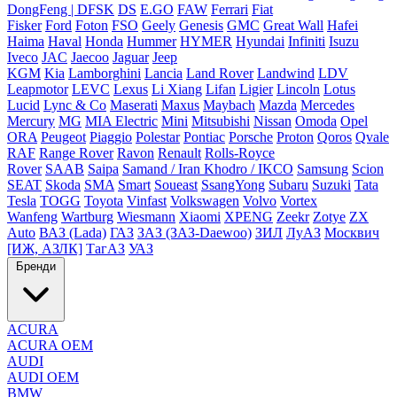
DongFeng | DFSK
DS
E.GO
FAW
Ferrari
Fiat
Fisker
Ford
Foton
FSO
Geely
Genesis
GMC
Great Wall
Hafei
Haima
Haval
Honda
Hummer
HYMER
Hyundai
Infiniti
Isuzu
Iveco
JAC
Jaecoo
Jaguar
Jeep
KGM
Kia
Lamborghini
Lancia
Land Rover
Landwind
LDV
Leapmotor
LEVC
Lexus
Li Xiang
Lifan
Ligier
Lincoln
Lotus
Lucid
Lync & Co
Maserati
Maxus
Maybach
Mazda
Mercedes
Mercury
MG
MIA Electric
Mini
Mitsubishi
Nissan
Omoda
Opel
ORA
Peugeot
Piaggio
Polestar
Pontiac
Porsche
Proton
Qoros
Qvale
RAF
Range Rover
Ravon
Renault
Rolls-Royce
Rover
SAAB
Saipa
Samand / Iran Khodro / IKCO
Samsung
Scion
SEAT
Skoda
SMA
Smart
Soueast
SsangYong
Subaru
Suzuki
Tata
Tesla
TOGG
Toyota
Vinfast
Volkswagen
Volvo
Vortex
Wanfeng
Wartburg
Wiesmann
Xiaomi
XPENG
Zeekr
Zotye
ZX
Auto
ВАЗ (Lada)
ГАЗ
ЗАЗ (ЗАЗ-Daewoo)
ЗИЛ
ЛуАЗ
Москвич
[ИЖ, АЗЛК]
ТагАЗ
УАЗ
Бренди
ACURA
ACURA OEM
AUDI
AUDI OEM
BMW