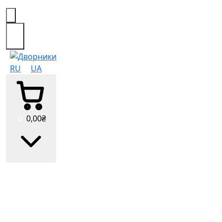
0
RU
UA
0
0
,00
₴