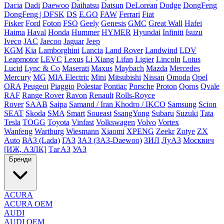
Dacia
Dadi
Daewoo
Daihatsu
Datsun
DeLorean
Dodge
DongFeng
DongFeng | DFSK
DS
E.GO
FAW
Ferrari
Fiat
Fisker
Ford
Foton
FSO
Geely
Genesis
GMC
Great Wall
Hafei
Haima
Haval
Honda
Hummer
HYMER
Hyundai
Infiniti
Isuzu
Iveco
JAC
Jaecoo
Jaguar
Jeep
KGM
Kia
Lamborghini
Lancia
Land Rover
Landwind
LDV
Leapmotor
LEVC
Lexus
Li Xiang
Lifan
Ligier
Lincoln
Lotus
Lucid
Lync & Co
Maserati
Maxus
Maybach
Mazda
Mercedes
Mercury
MG
MIA Electric
Mini
Mitsubishi
Nissan
Omoda
Opel
ORA
Peugeot
Piaggio
Polestar
Pontiac
Porsche
Proton
Qoros
Qvale
RAF
Range Rover
Ravon
Renault
Rolls-Royce
Rover
SAAB
Saipa
Samand / Iran Khodro / IKCO
Samsung
Scion
SEAT
Skoda
SMA
Smart
Soueast
SsangYong
Subaru
Suzuki
Tata
Tesla
TOGG
Toyota
Vinfast
Volkswagen
Volvo
Vortex
Wanfeng
Wartburg
Wiesmann
Xiaomi
XPENG
Zeekr
Zotye
ZX
Auto
ВАЗ (Lada)
ГАЗ
ЗАЗ (ЗАЗ-Daewoo)
ЗИЛ
ЛуАЗ
Москвич
[ИЖ, АЗЛК]
ТагАЗ
УАЗ
Бренди
ACURA
ACURA OEM
AUDI
AUDI OEM