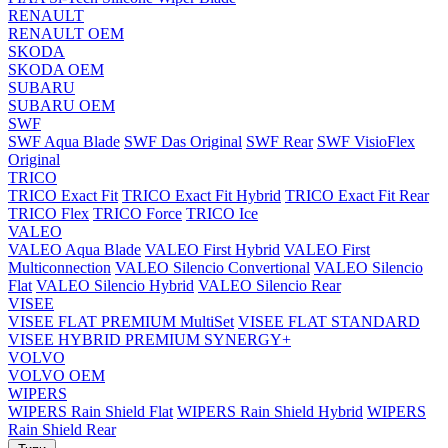
RENAULT
RENAULT OEM
SKODA
SKODA OEM
SUBARU
SUBARU OEM
SWF
SWF Aqua Blade
SWF Das Original
SWF Rear
SWF VisioFlex
Original
TRICO
TRICO Exact Fit
TRICO Exact Fit Hybrid
TRICO Exact Fit Rear
TRICO Flex
TRICO Force
TRICO Ice
VALEO
VALEO Aqua Blade
VALEO First Hybrid
VALEO First
Multiconnection
VALEO Silencio Convertional
VALEO Silencio
Flat
VALEO Silencio Hybrid
VALEO Silencio Rear
VISEE
VISEE FLAT PREMIUM MultiSet
VISEE FLAT STANDARD
VISEE HYBRID PREMIUM SYNERGY+
VOLVO
VOLVO OEM
WIPERS
WIPERS Rain Shield Flat
WIPERS Rain Shield Hybrid
WIPERS
Rain Shield Rear