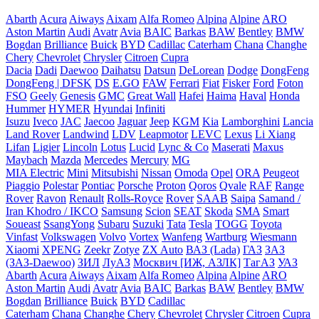
Abarth
Acura
Aiways
Aixam
Alfa Romeo
Alpina
Alpine
ARO
Aston Martin
Audi
Avatr
Avia
BAIC
Barkas
BAW
Bentley
BMW
Bogdan
Brilliance
Buick
BYD
Cadillac
Caterham
Chana
Changhe
Chery
Chevrolet
Chrysler
Citroen
Cupra
Dacia
Dadi
Daewoo
Daihatsu
Datsun
DeLorean
Dodge
DongFeng
DongFeng | DFSK
DS
E.GO
FAW
Ferrari
Fiat
Fisker
Ford
Foton
FSO
Geely
Genesis
GMC
Great Wall
Hafei
Haima
Haval
Honda
Hummer
HYMER
Hyundai
Infiniti
Isuzu
Iveco
JAC
Jaecoo
Jaguar
Jeep
KGM
Kia
Lamborghini
Lancia
Land Rover
Landwind
LDV
Leapmotor
LEVC
Lexus
Li Xiang
Lifan
Ligier
Lincoln
Lotus
Lucid
Lync & Co
Maserati
Maxus
Maybach
Mazda
Mercedes
Mercury
MG
MIA Electric
Mini
Mitsubishi
Nissan
Omoda
Opel
ORA
Peugeot
Piaggio
Polestar
Pontiac
Porsche
Proton
Qoros
Qvale
RAF
Range
Rover
Ravon
Renault
Rolls-Royce
Rover
SAAB
Saipa
Samand /
Iran Khodro / IKCO
Samsung
Scion
SEAT
Skoda
SMA
Smart
Soueast
SsangYong
Subaru
Suzuki
Tata
Tesla
TOGG
Toyota
Vinfast
Volkswagen
Volvo
Vortex
Wanfeng
Wartburg
Wiesmann
Xiaomi
XPENG
Zeekr
Zotye
ZX Auto
ВАЗ (Lada)
ГАЗ
ЗАЗ
(ЗАЗ-Daewoo)
ЗИЛ
ЛуАЗ
Москвич [ИЖ, АЗЛК]
ТагАЗ
УАЗ
Abarth
Acura
Aiways
Aixam
Alfa Romeo
Alpina
Alpine
ARO
Aston Martin
Audi
Avatr
Avia
BAIC
Barkas
BAW
Bentley
BMW
Bogdan
Brilliance
Buick
BYD
Cadillac
Caterham
Chana
Changhe
Chery
Chevrolet
Chrysler
Citroen
Cupra