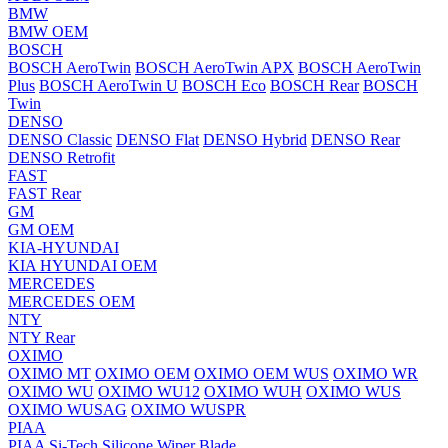
BMW
BMW OEM
BOSCH
BOSCH AeroTwin
BOSCH AeroTwin APX
BOSCH AeroTwin
Plus
BOSCH AeroTwin U
BOSCH Eco
BOSCH Rear
BOSCH
Twin
DENSO
DENSO Classic
DENSO Flat
DENSO Hybrid
DENSO Rear
DENSO Retrofit
FAST
FAST Rear
GM
GM OEM
KIA-HYUNDAI
KIA HYUNDAI OEM
MERCEDES
MERCEDES OEM
NTY
NTY Rear
OXIMO
OXIMO MT
OXIMO OEM
OXIMO OEM WUS
OXIMO WR
OXIMO WU
OXIMO WU12
OXIMO WUH
OXIMO WUS
OXIMO WUSAG
OXIMO WUSPR
PIAA
PIAA Si-Tech Silicone Wiper Blade