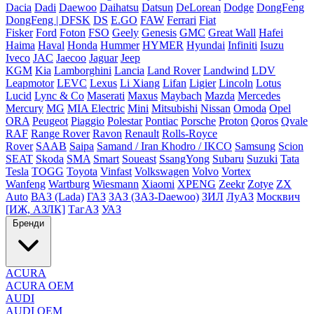
Dacia
Dadi
Daewoo
Daihatsu
Datsun
DeLorean
Dodge
DongFeng
DongFeng | DFSK
DS
E.GO
FAW
Ferrari
Fiat
Fisker
Ford
Foton
FSO
Geely
Genesis
GMC
Great Wall
Hafei
Haima
Haval
Honda
Hummer
HYMER
Hyundai
Infiniti
Isuzu
Iveco
JAC
Jaecoo
Jaguar
Jeep
KGM
Kia
Lamborghini
Lancia
Land Rover
Landwind
LDV
Leapmotor
LEVC
Lexus
Li Xiang
Lifan
Ligier
Lincoln
Lotus
Lucid
Lync & Co
Maserati
Maxus
Maybach
Mazda
Mercedes
Mercury
MG
MIA Electric
Mini
Mitsubishi
Nissan
Omoda
Opel
ORA
Peugeot
Piaggio
Polestar
Pontiac
Porsche
Proton
Qoros
Qvale
RAF
Range Rover
Ravon
Renault
Rolls-Royce
Rover
SAAB
Saipa
Samand / Iran Khodro / IKCO
Samsung
Scion
SEAT
Skoda
SMA
Smart
Soueast
SsangYong
Subaru
Suzuki
Tata
Tesla
TOGG
Toyota
Vinfast
Volkswagen
Volvo
Vortex
Wanfeng
Wartburg
Wiesmann
Xiaomi
XPENG
Zeekr
Zotye
ZX
Auto
ВАЗ (Lada)
ГАЗ
ЗАЗ (ЗАЗ-Daewoo)
ЗИЛ
ЛуАЗ
Москвич
[ИЖ, АЗЛК]
ТагАЗ
УАЗ
Бренди
ACURA
ACURA OEM
AUDI
AUDI OEM