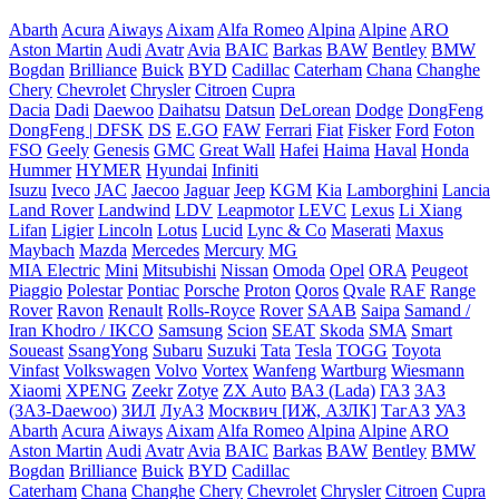
Abarth
Acura
Aiways
Aixam
Alfa Romeo
Alpina
Alpine
ARO
Aston Martin
Audi
Avatr
Avia
BAIC
Barkas
BAW
Bentley
BMW
Bogdan
Brilliance
Buick
BYD
Cadillac
Caterham
Chana
Changhe
Chery
Chevrolet
Chrysler
Citroen
Cupra
Dacia
Dadi
Daewoo
Daihatsu
Datsun
DeLorean
Dodge
DongFeng
DongFeng | DFSK
DS
E.GO
FAW
Ferrari
Fiat
Fisker
Ford
Foton
FSO
Geely
Genesis
GMC
Great Wall
Hafei
Haima
Haval
Honda
Hummer
HYMER
Hyundai
Infiniti
Isuzu
Iveco
JAC
Jaecoo
Jaguar
Jeep
KGM
Kia
Lamborghini
Lancia
Land Rover
Landwind
LDV
Leapmotor
LEVC
Lexus
Li Xiang
Lifan
Ligier
Lincoln
Lotus
Lucid
Lync & Co
Maserati
Maxus
Maybach
Mazda
Mercedes
Mercury
MG
MIA Electric
Mini
Mitsubishi
Nissan
Omoda
Opel
ORA
Peugeot
Piaggio
Polestar
Pontiac
Porsche
Proton
Qoros
Qvale
RAF
Range
Rover
Ravon
Renault
Rolls-Royce
Rover
SAAB
Saipa
Samand /
Iran Khodro / IKCO
Samsung
Scion
SEAT
Skoda
SMA
Smart
Soueast
SsangYong
Subaru
Suzuki
Tata
Tesla
TOGG
Toyota
Vinfast
Volkswagen
Volvo
Vortex
Wanfeng
Wartburg
Wiesmann
Xiaomi
XPENG
Zeekr
Zotye
ZX Auto
ВАЗ (Lada)
ГАЗ
ЗАЗ
(ЗАЗ-Daewoo)
ЗИЛ
ЛуАЗ
Москвич [ИЖ, АЗЛК]
ТагАЗ
УАЗ
Abarth
Acura
Aiways
Aixam
Alfa Romeo
Alpina
Alpine
ARO
Aston Martin
Audi
Avatr
Avia
BAIC
Barkas
BAW
Bentley
BMW
Bogdan
Brilliance
Buick
BYD
Cadillac
Caterham
Chana
Changhe
Chery
Chevrolet
Chrysler
Citroen
Cupra