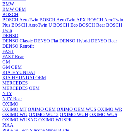
BMW
BMW OEM
BOSCH
BOSCH AeroTwin
BOSCH AeroTwin APX
BOSCH AeroTwin
Plus
BOSCH AeroTwin U
BOSCH Eco
BOSCH Rear
BOSCH
Twin
DENSO
DENSO Classic
DENSO Flat
DENSO Hybrid
DENSO Rear
DENSO Retrofit
FAST
FAST Rear
GM
GM OEM
KIA-HYUNDAI
KIA HYUNDAI OEM
MERCEDES
MERCEDES OEM
NTY
NTY Rear
OXIMO
OXIMO MT
OXIMO OEM
OXIMO OEM WUS
OXIMO WR
OXIMO WU
OXIMO WU12
OXIMO WUH
OXIMO WUS
OXIMO WUSAG
OXIMO WUSPR
PIAA
PIAA Si-Tech Silicone Wiper Blade