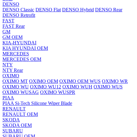
DENSO
DENSO Classic
DENSO Flat
DENSO Hybrid
DENSO Rear
DENSO Retrofit
FAST
FAST Rear
GM
GM OEM
KIA-HYUNDAI
KIA HYUNDAI OEM
MERCEDES
MERCEDES OEM
NTY
NTY Rear
OXIMO
OXIMO MT
OXIMO OEM
OXIMO OEM WUS
OXIMO WR
OXIMO WU
OXIMO WU12
OXIMO WUH
OXIMO WUS
OXIMO WUSAG
OXIMO WUSPR
PIAA
PIAA Si-Tech Silicone Wiper Blade
RENAULT
RENAULT OEM
SKODA
SKODA OEM
SUBARU
SUBARU OEM