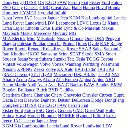
DongFeng | DFSK
DS
E.GO
FAW
Ferrari
Fiat
Fisker
Ford
Foton
FSO
Geely
Genesis
GMC
Great Wall
Hafei
Haima
Haval
Honda
Hummer
HYMER
Hyundai
Infiniti
Isuzu
Iveco
JAC
Jaecoo
Jaguar
Jeep
KGM
Kia
Lamborghini
Lancia
Land Rover
Landwind
LDV
Leapmotor
LEVC
Lexus
Li Xiang
Lifan
Ligier
Lincoln
Lotus
Lucid
Lync & Co
Maserati
Maxus
Maybach
Mazda
Mercedes
Mercury
MG
MIA Electric
Mini
Mitsubishi
Nissan
Omoda
Opel
ORA
Peugeot
Piaggio
Polestar
Pontiac
Porsche
Proton
Qoros
Qvale
RAF
Range
Rover
Ravon
Renault
Rolls-Royce
Rover
SAAB
Saipa
Samand /
Iran Khodro / IKCO
Samsung
Scion
SEAT
Skoda
SMA
Smart
Soueast
SsangYong
Subaru
Suzuki
Tata
Tesla
TOGG
Toyota
Vinfast
Volkswagen
Volvo
Vortex
Wanfeng
Wartburg
Wiesmann
Xiaomi
XPENG
Zeekr
Zotye
ZX Auto
ВАЗ (Lada)
ГАЗ
ЗАЗ
(ЗАЗ-Daewoo)
ЗИЛ
ЛуАЗ
Москвич [ИЖ, АЗЛК]
ТагАЗ
УАЗ
Abarth
Acura
Aiways
Aixam
Alfa Romeo
Alpina
Alpine
ARO
Aston Martin
Audi
Avatr
Avia
BAIC
Barkas
BAW
Bentley
BMW
Bogdan
Brilliance
Buick
BYD
Cadillac
Caterham
Chana
Changhe
Chery
Chevrolet
Chrysler
Citroen
Cupra
Dacia
Dadi
Daewoo
Daihatsu
Datsun
DeLorean
Dodge
DongFeng
DongFeng | DFSK
DS
E.GO
FAW
Ferrari
Fiat
Fisker
Ford
Foton
FSO
Geely
Genesis
GMC
Great Wall
Hafei
Haima
Haval
Honda
Hummer
HYMER
Hyundai
Infiniti
Isuzu
Iveco
JAC
Jaecoo
Jaguar
Jeep
KGM
Kia
Lamborghini
Lancia
Land Rover
Landwind
LDV