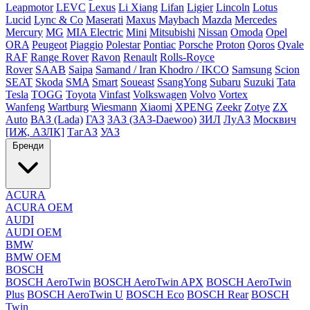
Leapmotor
LEVC
Lexus
Li Xiang
Lifan
Ligier
Lincoln
Lotus
Lucid
Lync & Co
Maserati
Maxus
Maybach
Mazda
Mercedes
Mercury
MG
MIA Electric
Mini
Mitsubishi
Nissan
Omoda
Opel
ORA
Peugeot
Piaggio
Polestar
Pontiac
Porsche
Proton
Qoros
Qvale
RAF
Range Rover
Ravon
Renault
Rolls-Royce
Rover
SAAB
Saipa
Samand / Iran Khodro / IKCO
Samsung
Scion
SEAT
Skoda
SMA
Smart
Soueast
SsangYong
Subaru
Suzuki
Tata
Tesla
TOGG
Toyota
Vinfast
Volkswagen
Volvo
Vortex
Wanfeng
Wartburg
Wiesmann
Xiaomi
XPENG
Zeekr
Zotye
ZX
Auto
ВАЗ (Lada)
ГАЗ
ЗАЗ (ЗАЗ-Daewoo)
ЗИЛ
ЛуАЗ
Москвич
[ИЖ, АЗЛК]
ТагАЗ
УАЗ
Бренди
ACURA
ACURA OEM
AUDI
AUDI OEM
BMW
BMW OEM
BOSCH
BOSCH AeroTwin
BOSCH AeroTwin APX
BOSCH AeroTwin
Plus
BOSCH AeroTwin U
BOSCH Eco
BOSCH Rear
BOSCH
Twin