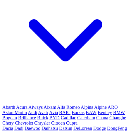
Abarth
Acura
Aiways
Aixam
Alfa Romeo
Alpina
Alpine
ARO
Aston Martin
Audi
Avatr
Avia
BAIC
Barkas
BAW
Bentley
BMW
Bogdan
Brilliance
Buick
BYD
Cadillac
Caterham
Chana
Changhe
Chery
Chevrolet
Chrysler
Citroen
Cupra
Dacia
Dadi
Daewoo
Daihatsu
Datsun
DeLorean
Dodge
DongFeng