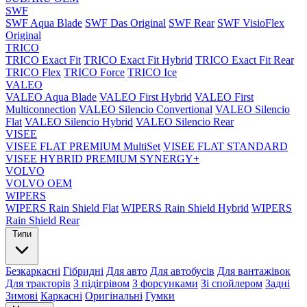
SWF
SWF Aqua Blade
SWF Das Original
SWF Rear
SWF VisioFlex
Original
TRICO
TRICO Exact Fit
TRICO Exact Fit Hybrid
TRICO Exact Fit Rear
TRICO Flex
TRICO Force
TRICO Ice
VALEO
VALEO Aqua Blade
VALEO First Hybrid
VALEO First
Multiconnection
VALEO Silencio Convertional
VALEO Silencio
Flat
VALEO Silencio Hybrid
VALEO Silencio Rear
VISEE
VISEE FLAT PREMIUM MultiSet
VISEE FLAT STANDARD
VISEE HYBRID PREMIUM SYNERGY+
VOLVO
VOLVO OEM
WIPERS
WIPERS Rain Shield Flat
WIPERS Rain Shield Hybrid
WIPERS
Rain Shield Rear
Типи
Безкаркасні
Гібридні
Для авто
Для автобусів
Для вантажівок
Для тракторів
З підігрівом
З форсунками
Зі спойлером
Задні
Зимові
Каркасні
Оригінальні
Гумки