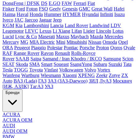
DongFeng | DFSK
DS
E.GO
FAW
Ferrari
Fiat
Fisker
Ford
Foton
FSO
Geely
Genesis
GMC
Great Wall
Hafei
Haima
Haval
Honda
Hummer
HYMER
Hyundai
Infiniti
Isuzu
Iveco
JAC
Jaecoo
Jaguar
Jeep
KGM
Kia
Lamborghini
Lancia
Land Rover
Landwind
LDV
Leapmotor
LEVC
Lexus
Li Xiang
Lifan
Ligier
Lincoln
Lotus
Lucid
Lync & Co
Maserati
Maxus
Maybach
Mazda
Mercedes
Mercury
MG
MIA Electric
Mini
Mitsubishi
Nissan
Omoda
Opel
ORA
Peugeot
Piaggio
Polestar
Pontiac
Porsche
Proton
Qoros
Qvale
RAF
Range Rover
Ravon
Renault
Rolls-Royce
Rover
SAAB
Saipa
Samand / Iran Khodro / IKCO
Samsung
Scion
SEAT
Skoda
SMA
Smart
Soueast
SsangYong
Subaru
Suzuki
Tata
Tesla
TOGG
Toyota
Vinfast
Volkswagen
Volvo
Vortex
Wanfeng
Wartburg
Wiesmann
Xiaomi
XPENG
Zeekr
Zotye
ZX
Auto
ВАЗ (Lada)
ГАЗ
ЗАЗ (ЗАЗ-Daewoo)
ЗИЛ
ЛуАЗ
Москвич
[ИЖ, АЗЛК]
ТагАЗ
УАЗ
Бренди
ACURA
ACURA OEM
AUDI
AUDI OEM
BMW