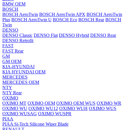
BMW OEM
BOSCH
BOSCH AeroTwin
BOSCH AeroTwin APX
BOSCH AeroTwin
Plus
BOSCH AeroTwin U
BOSCH Eco
BOSCH Rear
BOSCH
Twin
DENSO
DENSO Classic
DENSO Flat
DENSO Hybrid
DENSO Rear
DENSO Retrofit
FAST
FAST Rear
GM
GM OEM
KIA-HYUNDAI
KIA HYUNDAI OEM
MERCEDES
MERCEDES OEM
NTY
NTY Rear
OXIMO
OXIMO MT
OXIMO OEM
OXIMO OEM WUS
OXIMO WR
OXIMO WU
OXIMO WU12
OXIMO WUH
OXIMO WUS
OXIMO WUSAG
OXIMO WUSPR
PIAA
PIAA Si-Tech Silicone Wiper Blade
RENAULT