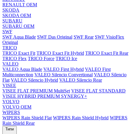
RENAULT OEM
SKODA
SKODA OEM
SUBARU
SUBARU OEM
SWF
SWF Aqua Blade
SWF Das Original
SWF Rear
SWF VisioFlex
Original
TRICO
TRICO Exact Fit
TRICO Exact Fit Hybrid
TRICO Exact Fit Rear
TRICO Flex
TRICO Force
TRICO Ice
VALEO
VALEO Aqua Blade
VALEO First Hybrid
VALEO First
Multiconnection
VALEO Silencio Convertional
VALEO Silencio
Flat
VALEO Silencio Hybrid
VALEO Silencio Rear
VISEE
VISEE FLAT PREMIUM MultiSet
VISEE FLAT STANDARD
VISEE HYBRID PREMIUM SYNERGY+
VOLVO
VOLVO OEM
WIPERS
WIPERS Rain Shield Flat
WIPERS Rain Shield Hybrid
WIPERS
Rain Shield Rear
Типи