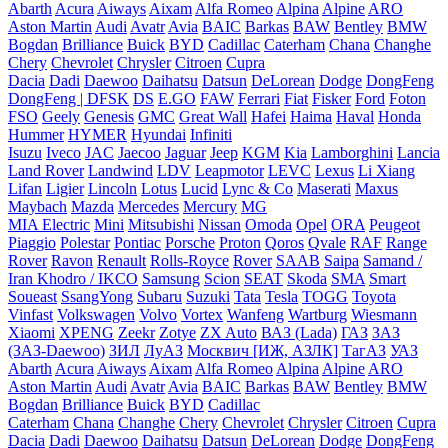
Abarth
Acura
Aiways
Aixam
Alfa Romeo
Alpina
Alpine
ARO
Aston Martin
Audi
Avatr
Avia
BAIC
Barkas
BAW
Bentley
BMW
Bogdan
Brilliance
Buick
BYD
Cadillac
Caterham
Chana
Changhe
Chery
Chevrolet
Chrysler
Citroen
Cupra
Dacia
Dadi
Daewoo
Daihatsu
Datsun
DeLorean
Dodge
DongFeng
DongFeng | DFSK
DS
E.GO
FAW
Ferrari
Fiat
Fisker
Ford
Foton
FSO
Geely
Genesis
GMC
Great Wall
Hafei
Haima
Haval
Honda
Hummer
HYMER
Hyundai
Infiniti
Isuzu
Iveco
JAC
Jaecoo
Jaguar
Jeep
KGM
Kia
Lamborghini
Lancia
Land Rover
Landwind
LDV
Leapmotor
LEVC
Lexus
Li Xiang
Lifan
Ligier
Lincoln
Lotus
Lucid
Lync & Co
Maserati
Maxus
Maybach
Mazda
Mercedes
Mercury
MG
MIA Electric
Mini
Mitsubishi
Nissan
Omoda
Opel
ORA
Peugeot
Piaggio
Polestar
Pontiac
Porsche
Proton
Qoros
Qvale
RAF
Range
Rover
Ravon
Renault
Rolls-Royce
Rover
SAAB
Saipa
Samand /
Iran Khodro / IKCO
Samsung
Scion
SEAT
Skoda
SMA
Smart
Soueast
SsangYong
Subaru
Suzuki
Tata
Tesla
TOGG
Toyota
Vinfast
Volkswagen
Volvo
Vortex
Wanfeng
Wartburg
Wiesmann
Xiaomi
XPENG
Zeekr
Zotye
ZX Auto
ВАЗ (Lada)
ГАЗ
ЗАЗ
(ЗАЗ-Daewoo)
ЗИЛ
ЛуАЗ
Москвич [ИЖ, АЗЛК]
ТагАЗ
УАЗ
Abarth
Acura
Aiways
Aixam
Alfa Romeo
Alpina
Alpine
ARO
Aston Martin
Audi
Avatr
Avia
BAIC
Barkas
BAW
Bentley
BMW
Bogdan
Brilliance
Buick
BYD
Cadillac
Caterham
Chana
Changhe
Chery
Chevrolet
Chrysler
Citroen
Cupra
Dacia
Dadi
Daewoo
Daihatsu
Datsun
DeLorean
Dodge
DongFeng