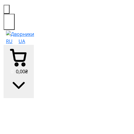
0
RU
UA
0
0
,00
₴