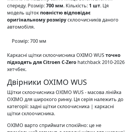
спереду. Розмір:
700 мм
. Кількість:
1 шт
. Ця
модель щіток
повністю відповідає
оригінальному розміру
склоочисників даного
автомобіля.
Розмір: 700 мм
Каркасні щітки склоочисника OXIMO WUS
точно
підходять для Citroen C-Zero
hatchback 2010-2026
хетчбек.
Двірники OXIMO WUS
Щітки склоочисника OXIMO WUS - масова лінійка
OXIMO для широкого ринку. Ця серія належить до
категорії: задні щітки склоочисника | каркасні
щітки склоочисника.
OXIMO варто сприймати спокійно: це не