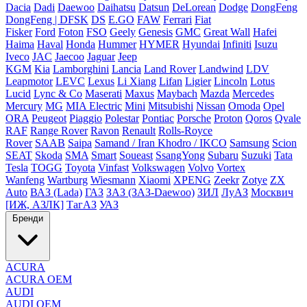
Dacia
Dadi
Daewoo
Daihatsu
Datsun
DeLorean
Dodge
DongFeng
DongFeng | DFSK
DS
E.GO
FAW
Ferrari
Fiat
Fisker
Ford
Foton
FSO
Geely
Genesis
GMC
Great Wall
Hafei
Haima
Haval
Honda
Hummer
HYMER
Hyundai
Infiniti
Isuzu
Iveco
JAC
Jaecoo
Jaguar
Jeep
KGM
Kia
Lamborghini
Lancia
Land Rover
Landwind
LDV
Leapmotor
LEVC
Lexus
Li Xiang
Lifan
Ligier
Lincoln
Lotus
Lucid
Lync & Co
Maserati
Maxus
Maybach
Mazda
Mercedes
Mercury
MG
MIA Electric
Mini
Mitsubishi
Nissan
Omoda
Opel
ORA
Peugeot
Piaggio
Polestar
Pontiac
Porsche
Proton
Qoros
Qvale
RAF
Range Rover
Ravon
Renault
Rolls-Royce
Rover
SAAB
Saipa
Samand / Iran Khodro / IKCO
Samsung
Scion
SEAT
Skoda
SMA
Smart
Soueast
SsangYong
Subaru
Suzuki
Tata
Tesla
TOGG
Toyota
Vinfast
Volkswagen
Volvo
Vortex
Wanfeng
Wartburg
Wiesmann
Xiaomi
XPENG
Zeekr
Zotye
ZX
Auto
ВАЗ (Lada)
ГАЗ
ЗАЗ (ЗАЗ-Daewoo)
ЗИЛ
ЛуАЗ
Москвич
[ИЖ, АЗЛК]
ТагАЗ
УАЗ
Бренди
ACURA
ACURA OEM
AUDI
AUDI OEM