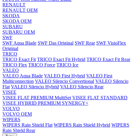
RENAULT
RENAULT OEM
SKODA
SKODA OEM
SUBARU
SUBARU OEM
SWF
SWF Aqua Blade
SWF Das Original
SWF Rear
SWF VisioFlex
Original
TRICO
TRICO Exact Fit
TRICO Exact Fit Hybrid
TRICO Exact Fit Rear
TRICO Flex
TRICO Force
TRICO Ice
VALEO
VALEO Aqua Blade
VALEO First Hybrid
VALEO First
Multiconnection
VALEO Silencio Convertional
VALEO Silencio
Flat
VALEO Silencio Hybrid
VALEO Silencio Rear
VISEE
VISEE FLAT PREMIUM MultiSet
VISEE FLAT STANDARD
VISEE HYBRID PREMIUM SYNERGY+
VOLVO
VOLVO OEM
WIPERS
WIPERS Rain Shield Flat
WIPERS Rain Shield Hybrid
WIPERS
Rain Shield Rear