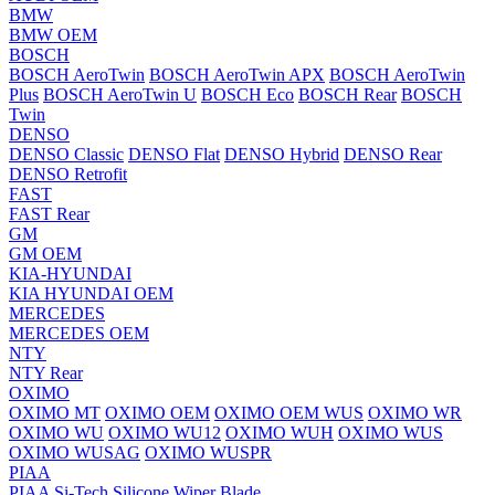
BMW
BMW OEM
BOSCH
BOSCH AeroTwin
BOSCH AeroTwin APX
BOSCH AeroTwin
Plus
BOSCH AeroTwin U
BOSCH Eco
BOSCH Rear
BOSCH
Twin
DENSO
DENSO Classic
DENSO Flat
DENSO Hybrid
DENSO Rear
DENSO Retrofit
FAST
FAST Rear
GM
GM OEM
KIA-HYUNDAI
KIA HYUNDAI OEM
MERCEDES
MERCEDES OEM
NTY
NTY Rear
OXIMO
OXIMO MT
OXIMO OEM
OXIMO OEM WUS
OXIMO WR
OXIMO WU
OXIMO WU12
OXIMO WUH
OXIMO WUS
OXIMO WUSAG
OXIMO WUSPR
PIAA
PIAA Si-Tech Silicone Wiper Blade