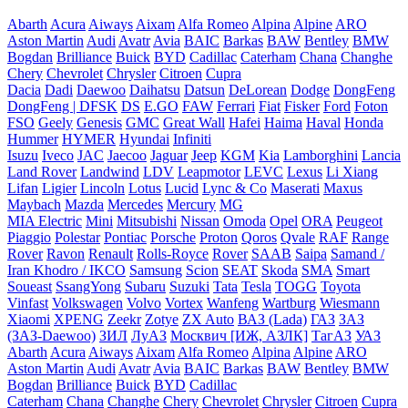
Abarth
Acura
Aiways
Aixam
Alfa Romeo
Alpina
Alpine
ARO
Aston Martin
Audi
Avatr
Avia
BAIC
Barkas
BAW
Bentley
BMW
Bogdan
Brilliance
Buick
BYD
Cadillac
Caterham
Chana
Changhe
Chery
Chevrolet
Chrysler
Citroen
Cupra
Dacia
Dadi
Daewoo
Daihatsu
Datsun
DeLorean
Dodge
DongFeng
DongFeng | DFSK
DS
E.GO
FAW
Ferrari
Fiat
Fisker
Ford
Foton
FSO
Geely
Genesis
GMC
Great Wall
Hafei
Haima
Haval
Honda
Hummer
HYMER
Hyundai
Infiniti
Isuzu
Iveco
JAC
Jaecoo
Jaguar
Jeep
KGM
Kia
Lamborghini
Lancia
Land Rover
Landwind
LDV
Leapmotor
LEVC
Lexus
Li Xiang
Lifan
Ligier
Lincoln
Lotus
Lucid
Lync & Co
Maserati
Maxus
Maybach
Mazda
Mercedes
Mercury
MG
MIA Electric
Mini
Mitsubishi
Nissan
Omoda
Opel
ORA
Peugeot
Piaggio
Polestar
Pontiac
Porsche
Proton
Qoros
Qvale
RAF
Range
Rover
Ravon
Renault
Rolls-Royce
Rover
SAAB
Saipa
Samand /
Iran Khodro / IKCO
Samsung
Scion
SEAT
Skoda
SMA
Smart
Soueast
SsangYong
Subaru
Suzuki
Tata
Tesla
TOGG
Toyota
Vinfast
Volkswagen
Volvo
Vortex
Wanfeng
Wartburg
Wiesmann
Xiaomi
XPENG
Zeekr
Zotye
ZX Auto
ВАЗ (Lada)
ГАЗ
ЗАЗ
(ЗАЗ-Daewoo)
ЗИЛ
ЛуАЗ
Москвич [ИЖ, АЗЛК]
ТагАЗ
УАЗ
Abarth
Acura
Aiways
Aixam
Alfa Romeo
Alpina
Alpine
ARO
Aston Martin
Audi
Avatr
Avia
BAIC
Barkas
BAW
Bentley
BMW
Bogdan
Brilliance
Buick
BYD
Cadillac
Caterham
Chana
Changhe
Chery
Chevrolet
Chrysler
Citroen
Cupra