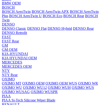
BMW OEM
BOSCH
BOSCH AeroTwin
BOSCH AeroTwin APX
BOSCH AeroTwin
Plus
BOSCH AeroTwin U
BOSCH Eco
BOSCH Rear
BOSCH
Twin
DENSO
DENSO Classic
DENSO Flat
DENSO Hybrid
DENSO Rear
DENSO Retrofit
FAST
FAST Rear
GM
GM OEM
KIA-HYUNDAI
KIA HYUNDAI OEM
MERCEDES
MERCEDES OEM
NTY
NTY Rear
OXIMO
OXIMO MT
OXIMO OEM
OXIMO OEM WUS
OXIMO WR
OXIMO WU
OXIMO WU12
OXIMO WUH
OXIMO WUS
OXIMO WUSAG
OXIMO WUSPR
PIAA
PIAA Si-Tech Silicone Wiper Blade
RENAULT