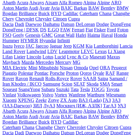
Abarth
Acura
Aiways
Aixam
Alfa Romeo
Alpina
Alpine
ARO
Aston Martin
Audi
Avatr
Avia
BAIC
Barkas
BAW
Bentley
BMW
Bogdan
Brilliance
Buick
BYD
Cadillac
Caterham
Chana
Changhe
Chery
Chevrolet
Chrysler
Citroen
Cupra
Dacia
Dadi
Daewoo
Daihatsu
Datsun
DeLorean
Dodge
DongFeng
DongFeng | DFSK
DS
E.GO
FAW
Ferrari
Fiat
Fisker
Ford
Foton
FSO
Geely
Genesis
GMC
Great Wall
Hafei
Haima
Haval
Honda
Hummer
HYMER
Hyundai
Infiniti
Isuzu
Iveco
JAC
Jaecoo
Jaguar
Jeep
KGM
Kia
Lamborghini
Lancia
Land Rover
Landwind
LDV
Leapmotor
LEVC
Lexus
Li Xiang
Lifan
Ligier
Lincoln
Lotus
Lucid
Lync & Co
Maserati
Maxus
Maybach
Mazda
Mercedes
Mercury
MG
MIA Electric
Mini
Mitsubishi
Nissan
Omoda
Opel
ORA
Peugeot
Piaggio
Polestar
Pontiac
Porsche
Proton
Qoros
Qvale
RAF
Range
Rover
Ravon
Renault
Rolls-Royce
Rover
SAAB
Saipa
Samand /
Iran Khodro / IKCO
Samsung
Scion
SEAT
Skoda
SMA
Smart
Soueast
SsangYong
Subaru
Suzuki
Tata
Tesla
TOGG
Toyota
Vinfast
Volkswagen
Volvo
Vortex
Wanfeng
Wartburg
Wiesmann
Xiaomi
XPENG
Zeekr
Zotye
ZX Auto
ВАЗ (Lada)
ГАЗ
ЗАЗ
(ЗАЗ-Daewoo)
ЗИЛ
ЛуАЗ
Москвич [ИЖ, АЗЛК]
ТагАЗ
УАЗ
Abarth
Acura
Aiways
Aixam
Alfa Romeo
Alpina
Alpine
ARO
Aston Martin
Audi
Avatr
Avia
BAIC
Barkas
BAW
Bentley
BMW
Bogdan
Brilliance
Buick
BYD
Cadillac
Caterham
Chana
Changhe
Chery
Chevrolet
Chrysler
Citroen
Cupra
Dacia
Dadi
Daewoo
Daihatsu
Datsun
DeLorean
Dodge
DongFeng