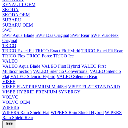
RENAULT OEM
SKODA
SKODA OEM
SUBARU
SUBARU OEM
SWF
SWF Aqua Blade
SWF Das Original
SWF Rear
SWF VisioFlex
Original
TRICO
TRICO Exact Fit
TRICO Exact Fit Hybrid
TRICO Exact Fit Rear
TRICO Flex
TRICO Force
TRICO Ice
VALEO
VALEO Aqua Blade
VALEO First Hybrid
VALEO First
Multiconnection
VALEO Silencio Convertional
VALEO Silencio
Flat
VALEO Silencio Hybrid
VALEO Silencio Rear
VISEE
VISEE FLAT PREMIUM MultiSet
VISEE FLAT STANDARD
VISEE HYBRID PREMIUM SYNERGY+
VOLVO
VOLVO OEM
WIPERS
WIPERS Rain Shield Flat
WIPERS Rain Shield Hybrid
WIPERS
Rain Shield Rear
Типи