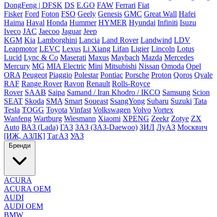
DongFeng | DFSK
DS
E.GO
FAW
Ferrari
Fiat
Fisker
Ford
Foton
FSO
Geely
Genesis
GMC
Great Wall
Hafei
Haima
Haval
Honda
Hummer
HYMER
Hyundai
Infiniti
Isuzu
Iveco
JAC
Jaecoo
Jaguar
Jeep
KGM
Kia
Lamborghini
Lancia
Land Rover
Landwind
LDV
Leapmotor
LEVC
Lexus
Li Xiang
Lifan
Ligier
Lincoln
Lotus
Lucid
Lync & Co
Maserati
Maxus
Maybach
Mazda
Mercedes
Mercury
MG
MIA Electric
Mini
Mitsubishi
Nissan
Omoda
Opel
ORA
Peugeot
Piaggio
Polestar
Pontiac
Porsche
Proton
Qoros
Qvale
RAF
Range Rover
Ravon
Renault
Rolls-Royce
Rover
SAAB
Saipa
Samand / Iran Khodro / IKCO
Samsung
Scion
SEAT
Skoda
SMA
Smart
Soueast
SsangYong
Subaru
Suzuki
Tata
Tesla
TOGG
Toyota
Vinfast
Volkswagen
Volvo
Vortex
Wanfeng
Wartburg
Wiesmann
Xiaomi
XPENG
Zeekr
Zotye
ZX
Auto
ВАЗ (Lada)
ГАЗ
ЗАЗ (ЗАЗ-Daewoo)
ЗИЛ
ЛуАЗ
Москвич
[ИЖ, АЗЛК]
ТагАЗ
УАЗ
Бренди
ACURA
ACURA OEM
AUDI
AUDI OEM
BMW