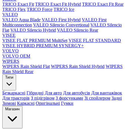
TRICO Exact Fit
TRICO Exact Fit Hybrid
TRICO Exact Fit Rear
TRICO Flex
TRICO Force
TRICO Ice
VALEO
VALEO Aqua Blade
VALEO First Hybrid
VALEO First
Multiconnection
VALEO Silencio Convertional
VALEO Silencio
Flat
VALEO Silencio Hybrid
VALEO Silencio Rear
VISEE
VISEE FLAT PREMIUM MultiSet
VISEE FLAT STANDARD
VISEE HYBRID PREMIUM SYNERGY+
VOLVO
VOLVO OEM
WIPERS
WIPERS Rain Shield Flat
WIPERS Rain Shield Hybrid
WIPERS
Rain Shield Rear
Типи
Безкаркасні
Гібридні
Для авто
Для автобусів
Для вантажівок
Для тракторів
З підігрівом
З форсунками
Зі спойлером
Задні
Зимові
Каркасні
Оригінальні
Гумки
Магазин