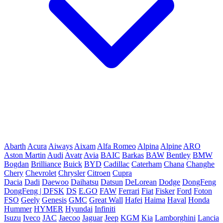
Abarth
Acura
Aiways
Aixam
Alfa Romeo
Alpina
Alpine
ARO
Aston Martin
Audi
Avatr
Avia
BAIC
Barkas
BAW
Bentley
BMW
Bogdan
Brilliance
Buick
BYD
Cadillac
Caterham
Chana
Changhe
Chery
Chevrolet
Chrysler
Citroen
Cupra
Dacia
Dadi
Daewoo
Daihatsu
Datsun
DeLorean
Dodge
DongFeng
DongFeng | DFSK
DS
E.GO
FAW
Ferrari
Fiat
Fisker
Ford
Foton
FSO
Geely
Genesis
GMC
Great Wall
Hafei
Haima
Haval
Honda
Hummer
HYMER
Hyundai
Infiniti
Isuzu
Iveco
JAC
Jaecoo
Jaguar
Jeep
KGM
Kia
Lamborghini
Lancia