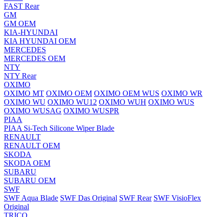
FAST Rear
GM
GM OEM
KIA-HYUNDAI
KIA HYUNDAI OEM
MERCEDES
MERCEDES OEM
NTY
NTY Rear
OXIMO
OXIMO MT
OXIMO OEM
OXIMO OEM WUS
OXIMO WR
OXIMO WU
OXIMO WU12
OXIMO WUH
OXIMO WUS
OXIMO WUSAG
OXIMO WUSPR
PIAA
PIAA Si-Tech Silicone Wiper Blade
RENAULT
RENAULT OEM
SKODA
SKODA OEM
SUBARU
SUBARU OEM
SWF
SWF Aqua Blade
SWF Das Original
SWF Rear
SWF VisioFlex
Original
TRICO