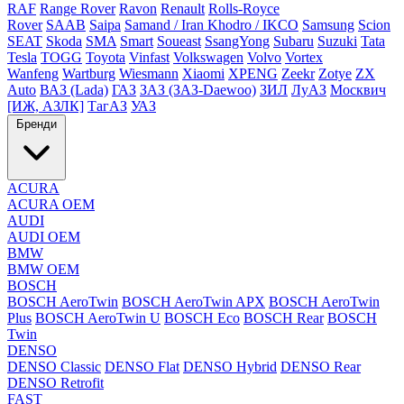
RAF
Range Rover
Ravon
Renault
Rolls-Royce
Rover
SAAB
Saipa
Samand / Iran Khodro / IKCO
Samsung
Scion
SEAT
Skoda
SMA
Smart
Soueast
SsangYong
Subaru
Suzuki
Tata
Tesla
TOGG
Toyota
Vinfast
Volkswagen
Volvo
Vortex
Wanfeng
Wartburg
Wiesmann
Xiaomi
XPENG
Zeekr
Zotye
ZX
Auto
ВАЗ (Lada)
ГАЗ
ЗАЗ (ЗАЗ-Daewoo)
ЗИЛ
ЛуАЗ
Москвич
[ИЖ, АЗЛК]
ТагАЗ
УАЗ
Бренди
ACURA
ACURA OEM
AUDI
AUDI OEM
BMW
BMW OEM
BOSCH
BOSCH AeroTwin
BOSCH AeroTwin APX
BOSCH AeroTwin
Plus
BOSCH AeroTwin U
BOSCH Eco
BOSCH Rear
BOSCH
Twin
DENSO
DENSO Classic
DENSO Flat
DENSO Hybrid
DENSO Rear
DENSO Retrofit
FAST