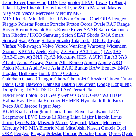
Land Rover
Landwind
LDV
Leapmotor
LEVC
Lexus
Li Xiang
Lifan
Ligier
Lincoln
Lotus
Lucid
Lync & Co
Maserati
Maxus
Maybach
Mazda
Mercedes
Mercury
MG
MIA Electric
Mini
Mitsubishi
Nissan
Omoda
Opel
ORA
Peugeot
Piaggio
Polestar
Pontiac
Porsche
Proton
Qoros
Qvale
RAF
Range
Rover
Ravon
Renault
Rolls-Royce
Rover
SAAB
Saipa
Samand /
Iran Khodro / IKCO
Samsung
Scion
SEAT
Skoda
SMA
Smart
Soueast
SsangYong
Subaru
Suzuki
Tata
Tesla
TOGG
Toyota
Vinfast
Volkswagen
Volvo
Vortex
Wanfeng
Wartburg
Wiesmann
Xiaomi
XPENG
Zeekr
Zotye
ZX Auto
ВАЗ (Lada)
ГАЗ
ЗАЗ
(ЗАЗ-Daewoo)
ЗИЛ
ЛуАЗ
Москвич [ИЖ, АЗЛК]
ТагАЗ
УАЗ
Abarth
Acura
Aiways
Aixam
Alfa Romeo
Alpina
Alpine
ARO
Aston Martin
Audi
Avatr
Avia
BAIC
Barkas
BAW
Bentley
BMW
Bogdan
Brilliance
Buick
BYD
Cadillac
Caterham
Chana
Changhe
Chery
Chevrolet
Chrysler
Citroen
Cupra
Dacia
Dadi
Daewoo
Daihatsu
Datsun
DeLorean
Dodge
DongFeng
DongFeng | DFSK
DS
E.GO
FAW
Ferrari
Fiat
Fisker
Ford
Foton
FSO
Geely
Genesis
GMC
Great Wall
Hafei
Haima
Haval
Honda
Hummer
HYMER
Hyundai
Infiniti
Isuzu
Iveco
JAC
Jaecoo
Jaguar
Jeep
KGM
Kia
Lamborghini
Lancia
Land Rover
Landwind
LDV
Leapmotor
LEVC
Lexus
Li Xiang
Lifan
Ligier
Lincoln
Lotus
Lucid
Lync & Co
Maserati
Maxus
Maybach
Mazda
Mercedes
Mercury
MG
MIA Electric
Mini
Mitsubishi
Nissan
Omoda
Opel
ORA
Peugeot
Piaggio
Polestar
Pontiac
Porsche
Proton
Qoros
Qvale