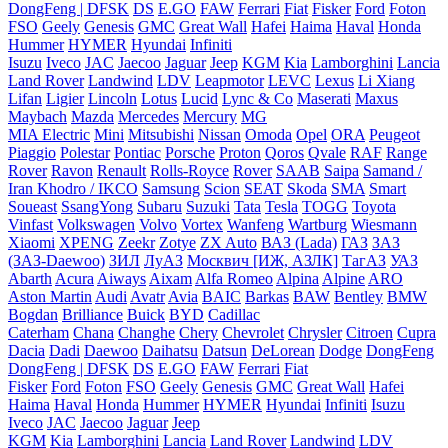
DongFeng | DFSK
DS
E.GO
FAW
Ferrari
Fiat
Fisker
Ford
Foton
FSO
Geely
Genesis
GMC
Great Wall
Hafei
Haima
Haval
Honda
Hummer
HYMER
Hyundai
Infiniti
Isuzu
Iveco
JAC
Jaecoo
Jaguar
Jeep
KGM
Kia
Lamborghini
Lancia
Land Rover
Landwind
LDV
Leapmotor
LEVC
Lexus
Li Xiang
Lifan
Ligier
Lincoln
Lotus
Lucid
Lync & Co
Maserati
Maxus
Maybach
Mazda
Mercedes
Mercury
MG
MIA Electric
Mini
Mitsubishi
Nissan
Omoda
Opel
ORA
Peugeot
Piaggio
Polestar
Pontiac
Porsche
Proton
Qoros
Qvale
RAF
Range
Rover
Ravon
Renault
Rolls-Royce
Rover
SAAB
Saipa
Samand /
Iran Khodro / IKCO
Samsung
Scion
SEAT
Skoda
SMA
Smart
Soueast
SsangYong
Subaru
Suzuki
Tata
Tesla
TOGG
Toyota
Vinfast
Volkswagen
Volvo
Vortex
Wanfeng
Wartburg
Wiesmann
Xiaomi
XPENG
Zeekr
Zotye
ZX Auto
ВАЗ (Lada)
ГАЗ
ЗАЗ
(ЗАЗ-Daewoo)
ЗИЛ
ЛуАЗ
Москвич [ИЖ, АЗЛК]
ТагАЗ
УАЗ
Abarth
Acura
Aiways
Aixam
Alfa Romeo
Alpina
Alpine
ARO
Aston Martin
Audi
Avatr
Avia
BAIC
Barkas
BAW
Bentley
BMW
Bogdan
Brilliance
Buick
BYD
Cadillac
Caterham
Chana
Changhe
Chery
Chevrolet
Chrysler
Citroen
Cupra
Dacia
Dadi
Daewoo
Daihatsu
Datsun
DeLorean
Dodge
DongFeng
DongFeng | DFSK
DS
E.GO
FAW
Ferrari
Fiat
Fisker
Ford
Foton
FSO
Geely
Genesis
GMC
Great Wall
Hafei
Haima
Haval
Honda
Hummer
HYMER
Hyundai
Infiniti
Isuzu
Iveco
JAC
Jaecoo
Jaguar
Jeep
KGM
Kia
Lamborghini
Lancia
Land Rover
Landwind
LDV