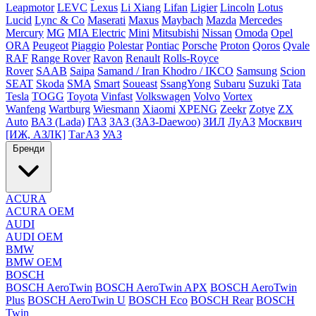
Leapmotor
LEVC
Lexus
Li Xiang
Lifan
Ligier
Lincoln
Lotus
Lucid
Lync & Co
Maserati
Maxus
Maybach
Mazda
Mercedes
Mercury
MG
MIA Electric
Mini
Mitsubishi
Nissan
Omoda
Opel
ORA
Peugeot
Piaggio
Polestar
Pontiac
Porsche
Proton
Qoros
Qvale
RAF
Range Rover
Ravon
Renault
Rolls-Royce
Rover
SAAB
Saipa
Samand / Iran Khodro / IKCO
Samsung
Scion
SEAT
Skoda
SMA
Smart
Soueast
SsangYong
Subaru
Suzuki
Tata
Tesla
TOGG
Toyota
Vinfast
Volkswagen
Volvo
Vortex
Wanfeng
Wartburg
Wiesmann
Xiaomi
XPENG
Zeekr
Zotye
ZX
Auto
ВАЗ (Lada)
ГАЗ
ЗАЗ (ЗАЗ-Daewoo)
ЗИЛ
ЛуАЗ
Москвич
[ИЖ, АЗЛК]
ТагАЗ
УАЗ
Бренди
ACURA
ACURA OEM
AUDI
AUDI OEM
BMW
BMW OEM
BOSCH
BOSCH AeroTwin
BOSCH AeroTwin APX
BOSCH AeroTwin
Plus
BOSCH AeroTwin U
BOSCH Eco
BOSCH Rear
BOSCH
Twin