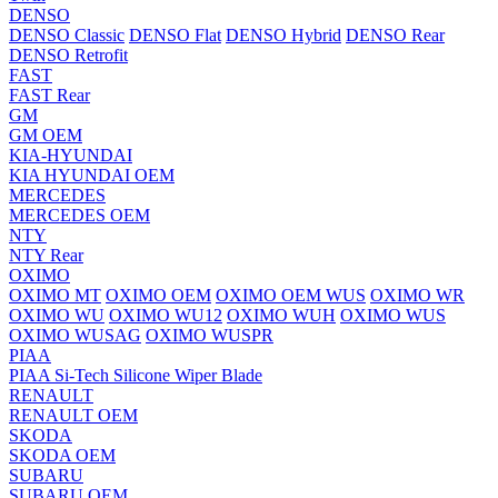
DENSO
DENSO Classic
DENSO Flat
DENSO Hybrid
DENSO Rear
DENSO Retrofit
FAST
FAST Rear
GM
GM OEM
KIA-HYUNDAI
KIA HYUNDAI OEM
MERCEDES
MERCEDES OEM
NTY
NTY Rear
OXIMO
OXIMO MT
OXIMO OEM
OXIMO OEM WUS
OXIMO WR
OXIMO WU
OXIMO WU12
OXIMO WUH
OXIMO WUS
OXIMO WUSAG
OXIMO WUSPR
PIAA
PIAA Si-Tech Silicone Wiper Blade
RENAULT
RENAULT OEM
SKODA
SKODA OEM
SUBARU
SUBARU OEM