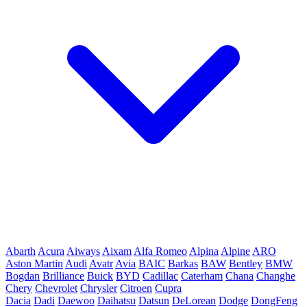
Abarth
Acura
Aiways
Aixam
Alfa Romeo
Alpina
Alpine
ARO
Aston Martin
Audi
Avatr
Avia
BAIC
Barkas
BAW
Bentley
BMW
Bogdan
Brilliance
Buick
BYD
Cadillac
Caterham
Chana
Changhe
Chery
Chevrolet
Chrysler
Citroen
Cupra
Dacia
Dadi
Daewoo
Daihatsu
Datsun
DeLorean
Dodge
DongFeng