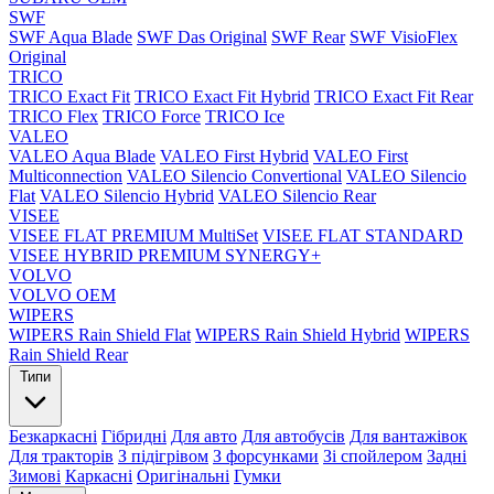
SWF
SWF Aqua Blade
SWF Das Original
SWF Rear
SWF VisioFlex
Original
TRICO
TRICO Exact Fit
TRICO Exact Fit Hybrid
TRICO Exact Fit Rear
TRICO Flex
TRICO Force
TRICO Ice
VALEO
VALEO Aqua Blade
VALEO First Hybrid
VALEO First
Multiconnection
VALEO Silencio Convertional
VALEO Silencio
Flat
VALEO Silencio Hybrid
VALEO Silencio Rear
VISEE
VISEE FLAT PREMIUM MultiSet
VISEE FLAT STANDARD
VISEE HYBRID PREMIUM SYNERGY+
VOLVO
VOLVO OEM
WIPERS
WIPERS Rain Shield Flat
WIPERS Rain Shield Hybrid
WIPERS
Rain Shield Rear
Типи
Безкаркасні
Гібридні
Для авто
Для автобусів
Для вантажівок
Для тракторів
З підігрівом
З форсунками
Зі спойлером
Задні
Зимові
Каркасні
Оригінальні
Гумки