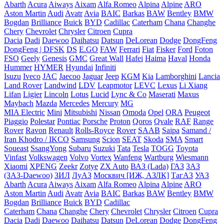
Abarth
Acura
Aiways
Aixam
Alfa Romeo
Alpina
Alpine
ARO
Aston Martin
Audi
Avatr
Avia
BAIC
Barkas
BAW
Bentley
BMW
Bogdan
Brilliance
Buick
BYD
Cadillac
Caterham
Chana
Changhe
Chery
Chevrolet
Chrysler
Citroen
Cupra
Dacia
Dadi
Daewoo
Daihatsu
Datsun
DeLorean
Dodge
DongFeng
DongFeng | DFSK
DS
E.GO
FAW
Ferrari
Fiat
Fisker
Ford
Foton
FSO
Geely
Genesis
GMC
Great Wall
Hafei
Haima
Haval
Honda
Hummer
HYMER
Hyundai
Infiniti
Isuzu
Iveco
JAC
Jaecoo
Jaguar
Jeep
KGM
Kia
Lamborghini
Lancia
Land Rover
Landwind
LDV
Leapmotor
LEVC
Lexus
Li Xiang
Lifan
Ligier
Lincoln
Lotus
Lucid
Lync & Co
Maserati
Maxus
Maybach
Mazda
Mercedes
Mercury
MG
MIA Electric
Mini
Mitsubishi
Nissan
Omoda
Opel
ORA
Peugeot
Piaggio
Polestar
Pontiac
Porsche
Proton
Qoros
Qvale
RAF
Range
Rover
Ravon
Renault
Rolls-Royce
Rover
SAAB
Saipa
Samand /
Iran Khodro / IKCO
Samsung
Scion
SEAT
Skoda
SMA
Smart
Soueast
SsangYong
Subaru
Suzuki
Tata
Tesla
TOGG
Toyota
Vinfast
Volkswagen
Volvo
Vortex
Wanfeng
Wartburg
Wiesmann
Xiaomi
XPENG
Zeekr
Zotye
ZX Auto
ВАЗ (Lada)
ГАЗ
ЗАЗ
(ЗАЗ-Daewoo)
ЗИЛ
ЛуАЗ
Москвич [ИЖ, АЗЛК]
ТагАЗ
УАЗ
Abarth
Acura
Aiways
Aixam
Alfa Romeo
Alpina
Alpine
ARO
Aston Martin
Audi
Avatr
Avia
BAIC
Barkas
BAW
Bentley
BMW
Bogdan
Brilliance
Buick
BYD
Cadillac
Caterham
Chana
Changhe
Chery
Chevrolet
Chrysler
Citroen
Cupra
Dacia
Dadi
Daewoo
Daihatsu
Datsun
DeLorean
Dodge
DongFeng