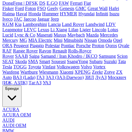
DongFeng | DFSK
DS
E.GO
FAW
Ferrari
Fiat
Fisker
Ford
Foton
FSO
Geely
Genesis
GMC
Great Wall
Hafei
Haima
Haval
Honda
Hummer
HYMER
Hyundai
Infiniti
Isuzu
Iveco
JAC
Jaecoo
Jaguar
Jeep
KGM
Kia
Lamborghini
Lancia
Land Rover
Landwind
LDV
Leapmotor
LEVC
Lexus
Li Xiang
Lifan
Ligier
Lincoln
Lotus
Lucid
Lync & Co
Maserati
Maxus
Maybach
Mazda
Mercedes
Mercury
MG
MIA Electric
Mini
Mitsubishi
Nissan
Omoda
Opel
ORA
Peugeot
Piaggio
Polestar
Pontiac
Porsche
Proton
Qoros
Qvale
RAF
Range Rover
Ravon
Renault
Rolls-Royce
Rover
SAAB
Saipa
Samand / Iran Khodro / IKCO
Samsung
Scion
SEAT
Skoda
SMA
Smart
Soueast
SsangYong
Subaru
Suzuki
Tata
Tesla
TOGG
Toyota
Vinfast
Volkswagen
Volvo
Vortex
Wanfeng
Wartburg
Wiesmann
Xiaomi
XPENG
Zeekr
Zotye
ZX
Auto
ВАЗ (Lada)
ГАЗ
ЗАЗ (ЗАЗ-Daewoo)
ЗИЛ
ЛуАЗ
Москвич
[ИЖ, АЗЛК]
ТагАЗ
УАЗ
Бренди
ACURA
ACURA OEM
AUDI
AUDI OEM
BMW