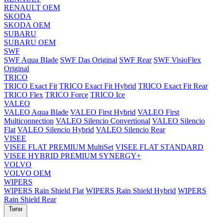
RENAULT OEM
SKODA
SKODA OEM
SUBARU
SUBARU OEM
SWF
SWF Aqua Blade
SWF Das Original
SWF Rear
SWF VisioFlex
Original
TRICO
TRICO Exact Fit
TRICO Exact Fit Hybrid
TRICO Exact Fit Rear
TRICO Flex
TRICO Force
TRICO Ice
VALEO
VALEO Aqua Blade
VALEO First Hybrid
VALEO First
Multiconnection
VALEO Silencio Convertional
VALEO Silencio
Flat
VALEO Silencio Hybrid
VALEO Silencio Rear
VISEE
VISEE FLAT PREMIUM MultiSet
VISEE FLAT STANDARD
VISEE HYBRID PREMIUM SYNERGY+
VOLVO
VOLVO OEM
WIPERS
WIPERS Rain Shield Flat
WIPERS Rain Shield Hybrid
WIPERS
Rain Shield Rear
Типи