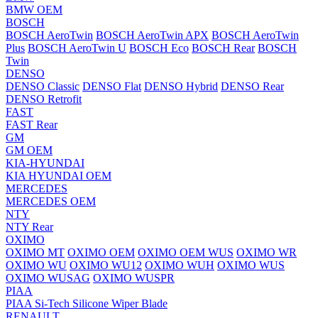
BMW OEM
BOSCH
BOSCH AeroTwin
BOSCH AeroTwin APX
BOSCH AeroTwin
Plus
BOSCH AeroTwin U
BOSCH Eco
BOSCH Rear
BOSCH
Twin
DENSO
DENSO Classic
DENSO Flat
DENSO Hybrid
DENSO Rear
DENSO Retrofit
FAST
FAST Rear
GM
GM OEM
KIA-HYUNDAI
KIA HYUNDAI OEM
MERCEDES
MERCEDES OEM
NTY
NTY Rear
OXIMO
OXIMO MT
OXIMO OEM
OXIMO OEM WUS
OXIMO WR
OXIMO WU
OXIMO WU12
OXIMO WUH
OXIMO WUS
OXIMO WUSAG
OXIMO WUSPR
PIAA
PIAA Si-Tech Silicone Wiper Blade
RENAULT