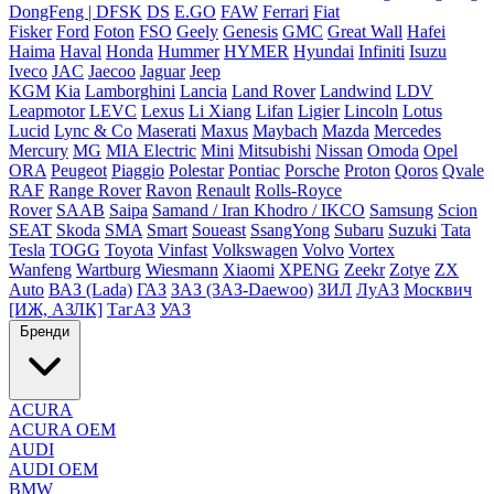
DongFeng | DFSK
DS
E.GO
FAW
Ferrari
Fiat
Fisker
Ford
Foton
FSO
Geely
Genesis
GMC
Great Wall
Hafei
Haima
Haval
Honda
Hummer
HYMER
Hyundai
Infiniti
Isuzu
Iveco
JAC
Jaecoo
Jaguar
Jeep
KGM
Kia
Lamborghini
Lancia
Land Rover
Landwind
LDV
Leapmotor
LEVC
Lexus
Li Xiang
Lifan
Ligier
Lincoln
Lotus
Lucid
Lync & Co
Maserati
Maxus
Maybach
Mazda
Mercedes
Mercury
MG
MIA Electric
Mini
Mitsubishi
Nissan
Omoda
Opel
ORA
Peugeot
Piaggio
Polestar
Pontiac
Porsche
Proton
Qoros
Qvale
RAF
Range Rover
Ravon
Renault
Rolls-Royce
Rover
SAAB
Saipa
Samand / Iran Khodro / IKCO
Samsung
Scion
SEAT
Skoda
SMA
Smart
Soueast
SsangYong
Subaru
Suzuki
Tata
Tesla
TOGG
Toyota
Vinfast
Volkswagen
Volvo
Vortex
Wanfeng
Wartburg
Wiesmann
Xiaomi
XPENG
Zeekr
Zotye
ZX
Auto
ВАЗ (Lada)
ГАЗ
ЗАЗ (ЗАЗ-Daewoo)
ЗИЛ
ЛуАЗ
Москвич
[ИЖ, АЗЛК]
ТагАЗ
УАЗ
Бренди
ACURA
ACURA OEM
AUDI
AUDI OEM
BMW