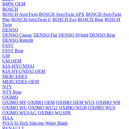
BMW OEM
BOSCH
BOSCH AeroTwin
BOSCH AeroTwin APX
BOSCH AeroTwin
Plus
BOSCH AeroTwin U
BOSCH Eco
BOSCH Rear
BOSCH
Twin
DENSO
DENSO Classic
DENSO Flat
DENSO Hybrid
DENSO Rear
DENSO Retrofit
FAST
FAST Rear
GM
GM OEM
KIA-HYUNDAI
KIA HYUNDAI OEM
MERCEDES
MERCEDES OEM
NTY
NTY Rear
OXIMO
OXIMO MT
OXIMO OEM
OXIMO OEM WUS
OXIMO WR
OXIMO WU
OXIMO WU12
OXIMO WUH
OXIMO WUS
OXIMO WUSAG
OXIMO WUSPR
PIAA
PIAA Si-Tech Silicone Wiper Blade
RENAULT