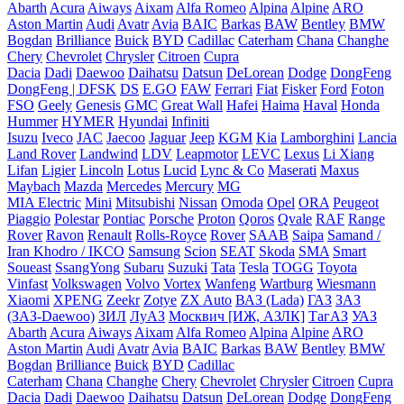
Abarth
Acura
Aiways
Aixam
Alfa Romeo
Alpina
Alpine
ARO
Aston Martin
Audi
Avatr
Avia
BAIC
Barkas
BAW
Bentley
BMW
Bogdan
Brilliance
Buick
BYD
Cadillac
Caterham
Chana
Changhe
Chery
Chevrolet
Chrysler
Citroen
Cupra
Dacia
Dadi
Daewoo
Daihatsu
Datsun
DeLorean
Dodge
DongFeng
DongFeng | DFSK
DS
E.GO
FAW
Ferrari
Fiat
Fisker
Ford
Foton
FSO
Geely
Genesis
GMC
Great Wall
Hafei
Haima
Haval
Honda
Hummer
HYMER
Hyundai
Infiniti
Isuzu
Iveco
JAC
Jaecoo
Jaguar
Jeep
KGM
Kia
Lamborghini
Lancia
Land Rover
Landwind
LDV
Leapmotor
LEVC
Lexus
Li Xiang
Lifan
Ligier
Lincoln
Lotus
Lucid
Lync & Co
Maserati
Maxus
Maybach
Mazda
Mercedes
Mercury
MG
MIA Electric
Mini
Mitsubishi
Nissan
Omoda
Opel
ORA
Peugeot
Piaggio
Polestar
Pontiac
Porsche
Proton
Qoros
Qvale
RAF
Range
Rover
Ravon
Renault
Rolls-Royce
Rover
SAAB
Saipa
Samand /
Iran Khodro / IKCO
Samsung
Scion
SEAT
Skoda
SMA
Smart
Soueast
SsangYong
Subaru
Suzuki
Tata
Tesla
TOGG
Toyota
Vinfast
Volkswagen
Volvo
Vortex
Wanfeng
Wartburg
Wiesmann
Xiaomi
XPENG
Zeekr
Zotye
ZX Auto
ВАЗ (Lada)
ГАЗ
ЗАЗ
(ЗАЗ-Daewoo)
ЗИЛ
ЛуАЗ
Москвич [ИЖ, АЗЛК]
ТагАЗ
УАЗ
Abarth
Acura
Aiways
Aixam
Alfa Romeo
Alpina
Alpine
ARO
Aston Martin
Audi
Avatr
Avia
BAIC
Barkas
BAW
Bentley
BMW
Bogdan
Brilliance
Buick
BYD
Cadillac
Caterham
Chana
Changhe
Chery
Chevrolet
Chrysler
Citroen
Cupra
Dacia
Dadi
Daewoo
Daihatsu
Datsun
DeLorean
Dodge
DongFeng