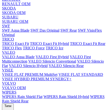
RENAULT OEM
SKODA
SKODA OEM
SUBARU
SUBARU OEM
SWF
SWF Aqua Blade
SWF Das Original
SWF Rear
SWF VisioFlex
Original
TRICO
TRICO Exact Fit
TRICO Exact Fit Hybrid
TRICO Exact Fit Rear
TRICO Flex
TRICO Force
TRICO Ice
VALEO
VALEO Aqua Blade
VALEO First Hybrid
VALEO First
Multiconnection
VALEO Silencio Convertional
VALEO Silencio
Flat
VALEO Silencio Hybrid
VALEO Silencio Rear
VISEE
VISEE FLAT PREMIUM MultiSet
VISEE FLAT STANDARD
VISEE HYBRID PREMIUM SYNERGY+
VOLVO
VOLVO OEM
WIPERS
WIPERS Rain Shield Flat
WIPERS Rain Shield Hybrid
WIPERS
Rain Shield Rear
Типи