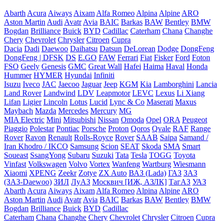
Abarth
Acura
Aiways
Aixam
Alfa Romeo
Alpina
Alpine
ARO
Aston Martin
Audi
Avatr
Avia
BAIC
Barkas
BAW
Bentley
BMW
Bogdan
Brilliance
Buick
BYD
Cadillac
Caterham
Chana
Changhe
Chery
Chevrolet
Chrysler
Citroen
Cupra
Dacia
Dadi
Daewoo
Daihatsu
Datsun
DeLorean
Dodge
DongFeng
DongFeng | DFSK
DS
E.GO
FAW
Ferrari
Fiat
Fisker
Ford
Foton
FSO
Geely
Genesis
GMC
Great Wall
Hafei
Haima
Haval
Honda
Hummer
HYMER
Hyundai
Infiniti
Isuzu
Iveco
JAC
Jaecoo
Jaguar
Jeep
KGM
Kia
Lamborghini
Lancia
Land Rover
Landwind
LDV
Leapmotor
LEVC
Lexus
Li Xiang
Lifan
Ligier
Lincoln
Lotus
Lucid
Lync & Co
Maserati
Maxus
Maybach
Mazda
Mercedes
Mercury
MG
MIA Electric
Mini
Mitsubishi
Nissan
Omoda
Opel
ORA
Peugeot
Piaggio
Polestar
Pontiac
Porsche
Proton
Qoros
Qvale
RAF
Range
Rover
Ravon
Renault
Rolls-Royce
Rover
SAAB
Saipa
Samand /
Iran Khodro / IKCO
Samsung
Scion
SEAT
Skoda
SMA
Smart
Soueast
SsangYong
Subaru
Suzuki
Tata
Tesla
TOGG
Toyota
Vinfast
Volkswagen
Volvo
Vortex
Wanfeng
Wartburg
Wiesmann
Xiaomi
XPENG
Zeekr
Zotye
ZX Auto
ВАЗ (Lada)
ГАЗ
ЗАЗ
(ЗАЗ-Daewoo)
ЗИЛ
ЛуАЗ
Москвич [ИЖ, АЗЛК]
ТагАЗ
УАЗ
Abarth
Acura
Aiways
Aixam
Alfa Romeo
Alpina
Alpine
ARO
Aston Martin
Audi
Avatr
Avia
BAIC
Barkas
BAW
Bentley
BMW
Bogdan
Brilliance
Buick
BYD
Cadillac
Caterham
Chana
Changhe
Chery
Chevrolet
Chrysler
Citroen
Cupra