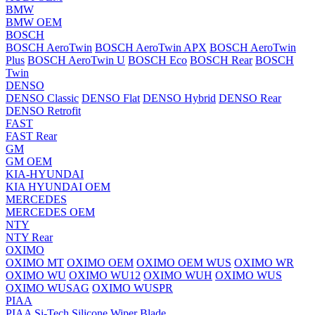
BMW
BMW OEM
BOSCH
BOSCH AeroTwin
BOSCH AeroTwin APX
BOSCH AeroTwin
Plus
BOSCH AeroTwin U
BOSCH Eco
BOSCH Rear
BOSCH
Twin
DENSO
DENSO Classic
DENSO Flat
DENSO Hybrid
DENSO Rear
DENSO Retrofit
FAST
FAST Rear
GM
GM OEM
KIA-HYUNDAI
KIA HYUNDAI OEM
MERCEDES
MERCEDES OEM
NTY
NTY Rear
OXIMO
OXIMO MT
OXIMO OEM
OXIMO OEM WUS
OXIMO WR
OXIMO WU
OXIMO WU12
OXIMO WUH
OXIMO WUS
OXIMO WUSAG
OXIMO WUSPR
PIAA
PIAA Si-Tech Silicone Wiper Blade