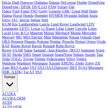
Dacia
Dadi
Daewoo
Daihatsu
Datsun
DeLorean
Dodge
DongFeng
DongFeng | DFSK
DS
E.GO
FAW
Ferrari
Fiat
Fisker
Ford
Foton
FSO
Geely
Genesis
GMC
Great Wall
Hafei
Haima
Haval
Honda
Hummer
HYMER
Hyundai
Infiniti
Isuzu
Iveco
JAC
Jaecoo
Jaguar
Jeep
KGM
Kia
Lamborghini
Lancia
Land Rover
Landwind
LDV
Leapmotor
LEVC
Lexus
Li Xiang
Lifan
Ligier
Lincoln
Lotus
Lucid
Lync & Co
Maserati
Maxus
Maybach
Mazda
Mercedes
Mercury
MG
MIA Electric
Mini
Mitsubishi
Nissan
Omoda
Opel
ORA
Peugeot
Piaggio
Polestar
Pontiac
Porsche
Proton
Qoros
Qvale
RAF
Range Rover
Ravon
Renault
Rolls-Royce
Rover
SAAB
Saipa
Samand / Iran Khodro / IKCO
Samsung
Scion
SEAT
Skoda
SMA
Smart
Soueast
SsangYong
Subaru
Suzuki
Tata
Tesla
TOGG
Toyota
Vinfast
Volkswagen
Volvo
Vortex
Wanfeng
Wartburg
Wiesmann
Xiaomi
XPENG
Zeekr
Zotye
ZX
Auto
ВАЗ (Lada)
ГАЗ
ЗАЗ (ЗАЗ-Daewoo)
ЗИЛ
ЛуАЗ
Москвич
[ИЖ, АЗЛК]
ТагАЗ
УАЗ
Бренди
ACURA
ACURA OEM
AUDI
AUDI OEM