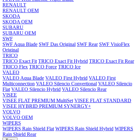
RENAULT
RENAULT OEM
SKODA
SKODA OEM
SUBARU
SUBARU OEM
SWF
SWF Aqua Blade
SWF Das Original
SWF Rear
SWF VisioFlex
Original
TRICO
TRICO Exact Fit
TRICO Exact Fit Hybrid
TRICO Exact Fit Rear
TRICO Flex
TRICO Force
TRICO Ice
VALEO
VALEO Aqua Blade
VALEO First Hybrid
VALEO First
Multiconnection
VALEO Silencio Convertional
VALEO Silencio
Flat
VALEO Silencio Hybrid
VALEO Silencio Rear
VISEE
VISEE FLAT PREMIUM MultiSet
VISEE FLAT STANDARD
VISEE HYBRID PREMIUM SYNERGY+
VOLVO
VOLVO OEM
WIPERS
WIPERS Rain Shield Flat
WIPERS Rain Shield Hybrid
WIPERS
Rain Shield Rear