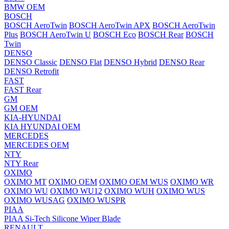
BMW OEM
BOSCH
BOSCH AeroTwin
BOSCH AeroTwin APX
BOSCH AeroTwin
Plus
BOSCH AeroTwin U
BOSCH Eco
BOSCH Rear
BOSCH
Twin
DENSO
DENSO Classic
DENSO Flat
DENSO Hybrid
DENSO Rear
DENSO Retrofit
FAST
FAST Rear
GM
GM OEM
KIA-HYUNDAI
KIA HYUNDAI OEM
MERCEDES
MERCEDES OEM
NTY
NTY Rear
OXIMO
OXIMO MT
OXIMO OEM
OXIMO OEM WUS
OXIMO WR
OXIMO WU
OXIMO WU12
OXIMO WUH
OXIMO WUS
OXIMO WUSAG
OXIMO WUSPR
PIAA
PIAA Si-Tech Silicone Wiper Blade
RENAULT