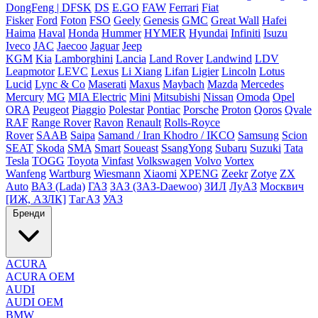
DongFeng | DFSK
DS
E.GO
FAW
Ferrari
Fiat
Fisker
Ford
Foton
FSO
Geely
Genesis
GMC
Great Wall
Hafei
Haima
Haval
Honda
Hummer
HYMER
Hyundai
Infiniti
Isuzu
Iveco
JAC
Jaecoo
Jaguar
Jeep
KGM
Kia
Lamborghini
Lancia
Land Rover
Landwind
LDV
Leapmotor
LEVC
Lexus
Li Xiang
Lifan
Ligier
Lincoln
Lotus
Lucid
Lync & Co
Maserati
Maxus
Maybach
Mazda
Mercedes
Mercury
MG
MIA Electric
Mini
Mitsubishi
Nissan
Omoda
Opel
ORA
Peugeot
Piaggio
Polestar
Pontiac
Porsche
Proton
Qoros
Qvale
RAF
Range Rover
Ravon
Renault
Rolls-Royce
Rover
SAAB
Saipa
Samand / Iran Khodro / IKCO
Samsung
Scion
SEAT
Skoda
SMA
Smart
Soueast
SsangYong
Subaru
Suzuki
Tata
Tesla
TOGG
Toyota
Vinfast
Volkswagen
Volvo
Vortex
Wanfeng
Wartburg
Wiesmann
Xiaomi
XPENG
Zeekr
Zotye
ZX
Auto
ВАЗ (Lada)
ГАЗ
ЗАЗ (ЗАЗ-Daewoo)
ЗИЛ
ЛуАЗ
Москвич
[ИЖ, АЗЛК]
ТагАЗ
УАЗ
Бренди
ACURA
ACURA OEM
AUDI
AUDI OEM
BMW