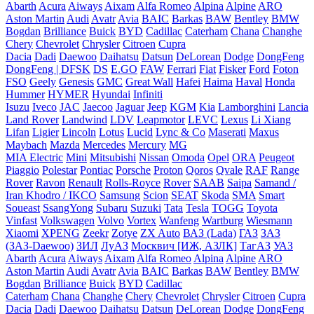
Abarth
Acura
Aiways
Aixam
Alfa Romeo
Alpina
Alpine
ARO
Aston Martin
Audi
Avatr
Avia
BAIC
Barkas
BAW
Bentley
BMW
Bogdan
Brilliance
Buick
BYD
Cadillac
Caterham
Chana
Changhe
Chery
Chevrolet
Chrysler
Citroen
Cupra
Dacia
Dadi
Daewoo
Daihatsu
Datsun
DeLorean
Dodge
DongFeng
DongFeng | DFSK
DS
E.GO
FAW
Ferrari
Fiat
Fisker
Ford
Foton
FSO
Geely
Genesis
GMC
Great Wall
Hafei
Haima
Haval
Honda
Hummer
HYMER
Hyundai
Infiniti
Isuzu
Iveco
JAC
Jaecoo
Jaguar
Jeep
KGM
Kia
Lamborghini
Lancia
Land Rover
Landwind
LDV
Leapmotor
LEVC
Lexus
Li Xiang
Lifan
Ligier
Lincoln
Lotus
Lucid
Lync & Co
Maserati
Maxus
Maybach
Mazda
Mercedes
Mercury
MG
MIA Electric
Mini
Mitsubishi
Nissan
Omoda
Opel
ORA
Peugeot
Piaggio
Polestar
Pontiac
Porsche
Proton
Qoros
Qvale
RAF
Range
Rover
Ravon
Renault
Rolls-Royce
Rover
SAAB
Saipa
Samand /
Iran Khodro / IKCO
Samsung
Scion
SEAT
Skoda
SMA
Smart
Soueast
SsangYong
Subaru
Suzuki
Tata
Tesla
TOGG
Toyota
Vinfast
Volkswagen
Volvo
Vortex
Wanfeng
Wartburg
Wiesmann
Xiaomi
XPENG
Zeekr
Zotye
ZX Auto
ВАЗ (Lada)
ГАЗ
ЗАЗ
(ЗАЗ-Daewoo)
ЗИЛ
ЛуАЗ
Москвич [ИЖ, АЗЛК]
ТагАЗ
УАЗ
Abarth
Acura
Aiways
Aixam
Alfa Romeo
Alpina
Alpine
ARO
Aston Martin
Audi
Avatr
Avia
BAIC
Barkas
BAW
Bentley
BMW
Bogdan
Brilliance
Buick
BYD
Cadillac
Caterham
Chana
Changhe
Chery
Chevrolet
Chrysler
Citroen
Cupra
Dacia
Dadi
Daewoo
Daihatsu
Datsun
DeLorean
Dodge
DongFeng