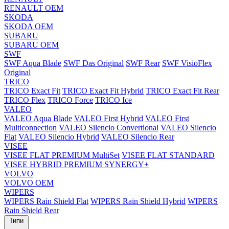
RENAULT OEM
SKODA
SKODA OEM
SUBARU
SUBARU OEM
SWF
SWF Aqua Blade
SWF Das Original
SWF Rear
SWF VisioFlex
Original
TRICO
TRICO Exact Fit
TRICO Exact Fit Hybrid
TRICO Exact Fit Rear
TRICO Flex
TRICO Force
TRICO Ice
VALEO
VALEO Aqua Blade
VALEO First Hybrid
VALEO First
Multiconnection
VALEO Silencio Convertional
VALEO Silencio
Flat
VALEO Silencio Hybrid
VALEO Silencio Rear
VISEE
VISEE FLAT PREMIUM MultiSet
VISEE FLAT STANDARD
VISEE HYBRID PREMIUM SYNERGY+
VOLVO
VOLVO OEM
WIPERS
WIPERS Rain Shield Flat
WIPERS Rain Shield Hybrid
WIPERS
Rain Shield Rear
Типи