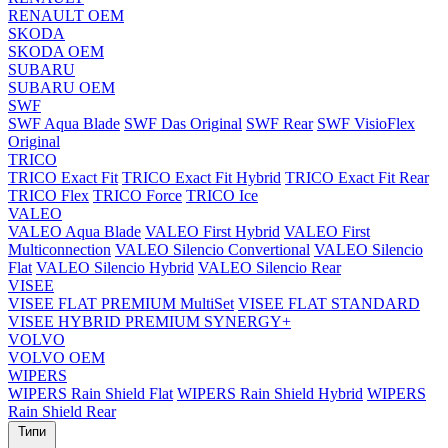
RENAULT OEM
SKODA
SKODA OEM
SUBARU
SUBARU OEM
SWF
SWF Aqua Blade
SWF Das Original
SWF Rear
SWF VisioFlex
Original
TRICO
TRICO Exact Fit
TRICO Exact Fit Hybrid
TRICO Exact Fit Rear
TRICO Flex
TRICO Force
TRICO Ice
VALEO
VALEO Aqua Blade
VALEO First Hybrid
VALEO First
Multiconnection
VALEO Silencio Convertional
VALEO Silencio
Flat
VALEO Silencio Hybrid
VALEO Silencio Rear
VISEE
VISEE FLAT PREMIUM MultiSet
VISEE FLAT STANDARD
VISEE HYBRID PREMIUM SYNERGY+
VOLVO
VOLVO OEM
WIPERS
WIPERS Rain Shield Flat
WIPERS Rain Shield Hybrid
WIPERS
Rain Shield Rear
Типи