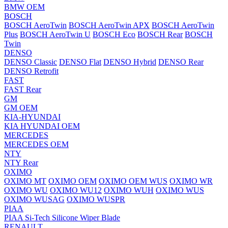
BMW OEM
BOSCH
BOSCH AeroTwin
BOSCH AeroTwin APX
BOSCH AeroTwin
Plus
BOSCH AeroTwin U
BOSCH Eco
BOSCH Rear
BOSCH
Twin
DENSO
DENSO Classic
DENSO Flat
DENSO Hybrid
DENSO Rear
DENSO Retrofit
FAST
FAST Rear
GM
GM OEM
KIA-HYUNDAI
KIA HYUNDAI OEM
MERCEDES
MERCEDES OEM
NTY
NTY Rear
OXIMO
OXIMO MT
OXIMO OEM
OXIMO OEM WUS
OXIMO WR
OXIMO WU
OXIMO WU12
OXIMO WUH
OXIMO WUS
OXIMO WUSAG
OXIMO WUSPR
PIAA
PIAA Si-Tech Silicone Wiper Blade
RENAULT