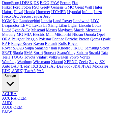
DongFeng | DFSK
DS
E.GO
FAW
Ferrari
Fiat
Fisker
Ford
Foton
FSO
Geely
Genesis
GMC
Great Wall
Hafei
Haima
Haval
Honda
Hummer
HYMER
Hyundai
Infiniti
Isuzu
Iveco
JAC
Jaecoo
Jaguar
Jeep
KGM
Kia
Lamborghini
Lancia
Land Rover
Landwind
LDV
Leapmotor
LEVC
Lexus
Li Xiang
Lifan
Ligier
Lincoln
Lotus
Lucid
Lync & Co
Maserati
Maxus
Maybach
Mazda
Mercedes
Mercury
MG
MIA Electric
Mini
Mitsubishi
Nissan
Omoda
Opel
ORA
Peugeot
Piaggio
Polestar
Pontiac
Porsche
Proton
Qoros
Qvale
RAF
Range Rover
Ravon
Renault
Rolls-Royce
Rover
SAAB
Saipa
Samand / Iran Khodro / IKCO
Samsung
Scion
SEAT
Skoda
SMA
Smart
Soueast
SsangYong
Subaru
Suzuki
Tata
Tesla
TOGG
Toyota
Vinfast
Volkswagen
Volvo
Vortex
Wanfeng
Wartburg
Wiesmann
Xiaomi
XPENG
Zeekr
Zotye
ZX
Auto
ВАЗ (Lada)
ГАЗ
ЗАЗ (ЗАЗ-Daewoo)
ЗИЛ
ЛуАЗ
Москвич
[ИЖ, АЗЛК]
ТагАЗ
УАЗ
Бренди
ACURA
ACURA OEM
AUDI
AUDI OEM
BMW