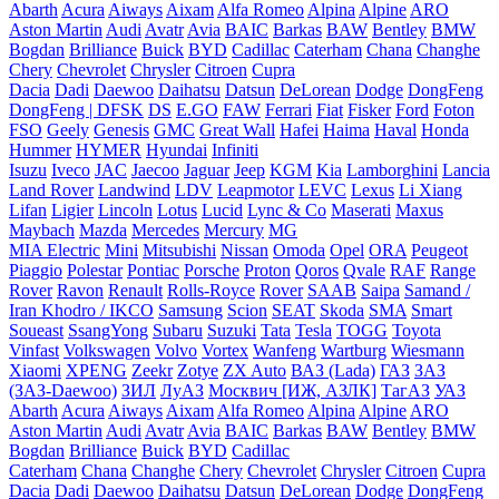
Abarth
Acura
Aiways
Aixam
Alfa Romeo
Alpina
Alpine
ARO
Aston Martin
Audi
Avatr
Avia
BAIC
Barkas
BAW
Bentley
BMW
Bogdan
Brilliance
Buick
BYD
Cadillac
Caterham
Chana
Changhe
Chery
Chevrolet
Chrysler
Citroen
Cupra
Dacia
Dadi
Daewoo
Daihatsu
Datsun
DeLorean
Dodge
DongFeng
DongFeng | DFSK
DS
E.GO
FAW
Ferrari
Fiat
Fisker
Ford
Foton
FSO
Geely
Genesis
GMC
Great Wall
Hafei
Haima
Haval
Honda
Hummer
HYMER
Hyundai
Infiniti
Isuzu
Iveco
JAC
Jaecoo
Jaguar
Jeep
KGM
Kia
Lamborghini
Lancia
Land Rover
Landwind
LDV
Leapmotor
LEVC
Lexus
Li Xiang
Lifan
Ligier
Lincoln
Lotus
Lucid
Lync & Co
Maserati
Maxus
Maybach
Mazda
Mercedes
Mercury
MG
MIA Electric
Mini
Mitsubishi
Nissan
Omoda
Opel
ORA
Peugeot
Piaggio
Polestar
Pontiac
Porsche
Proton
Qoros
Qvale
RAF
Range
Rover
Ravon
Renault
Rolls-Royce
Rover
SAAB
Saipa
Samand /
Iran Khodro / IKCO
Samsung
Scion
SEAT
Skoda
SMA
Smart
Soueast
SsangYong
Subaru
Suzuki
Tata
Tesla
TOGG
Toyota
Vinfast
Volkswagen
Volvo
Vortex
Wanfeng
Wartburg
Wiesmann
Xiaomi
XPENG
Zeekr
Zotye
ZX Auto
ВАЗ (Lada)
ГАЗ
ЗАЗ
(ЗАЗ-Daewoo)
ЗИЛ
ЛуАЗ
Москвич [ИЖ, АЗЛК]
ТагАЗ
УАЗ
Abarth
Acura
Aiways
Aixam
Alfa Romeo
Alpina
Alpine
ARO
Aston Martin
Audi
Avatr
Avia
BAIC
Barkas
BAW
Bentley
BMW
Bogdan
Brilliance
Buick
BYD
Cadillac
Caterham
Chana
Changhe
Chery
Chevrolet
Chrysler
Citroen
Cupra
Dacia
Dadi
Daewoo
Daihatsu
Datsun
DeLorean
Dodge
DongFeng