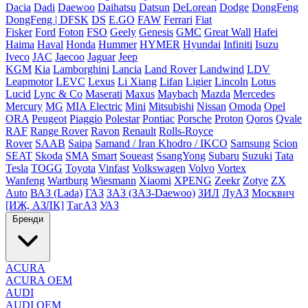
Dacia
Dadi
Daewoo
Daihatsu
Datsun
DeLorean
Dodge
DongFeng
DongFeng | DFSK
DS
E.GO
FAW
Ferrari
Fiat
Fisker
Ford
Foton
FSO
Geely
Genesis
GMC
Great Wall
Hafei
Haima
Haval
Honda
Hummer
HYMER
Hyundai
Infiniti
Isuzu
Iveco
JAC
Jaecoo
Jaguar
Jeep
KGM
Kia
Lamborghini
Lancia
Land Rover
Landwind
LDV
Leapmotor
LEVC
Lexus
Li Xiang
Lifan
Ligier
Lincoln
Lotus
Lucid
Lync & Co
Maserati
Maxus
Maybach
Mazda
Mercedes
Mercury
MG
MIA Electric
Mini
Mitsubishi
Nissan
Omoda
Opel
ORA
Peugeot
Piaggio
Polestar
Pontiac
Porsche
Proton
Qoros
Qvale
RAF
Range Rover
Ravon
Renault
Rolls-Royce
Rover
SAAB
Saipa
Samand / Iran Khodro / IKCO
Samsung
Scion
SEAT
Skoda
SMA
Smart
Soueast
SsangYong
Subaru
Suzuki
Tata
Tesla
TOGG
Toyota
Vinfast
Volkswagen
Volvo
Vortex
Wanfeng
Wartburg
Wiesmann
Xiaomi
XPENG
Zeekr
Zotye
ZX
Auto
ВАЗ (Lada)
ГАЗ
ЗАЗ (ЗАЗ-Daewoo)
ЗИЛ
ЛуАЗ
Москвич
[ИЖ, АЗЛК]
ТагАЗ
УАЗ
Бренди
ACURA
ACURA OEM
AUDI
AUDI OEM