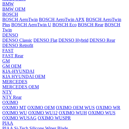
BMW
BMW OEM
BOSCH
BOSCH AeroTwin
BOSCH AeroTwin APX
BOSCH AeroTwin
Plus
BOSCH AeroTwin U
BOSCH Eco
BOSCH Rear
BOSCH
Twin
DENSO
DENSO Classic
DENSO Flat
DENSO Hybrid
DENSO Rear
DENSO Retrofit
FAST
FAST Rear
GM
GM OEM
KIA-HYUNDAI
KIA HYUNDAI OEM
MERCEDES
MERCEDES OEM
NTY
NTY Rear
OXIMO
OXIMO MT
OXIMO OEM
OXIMO OEM WUS
OXIMO WR
OXIMO WU
OXIMO WU12
OXIMO WUH
OXIMO WUS
OXIMO WUSAG
OXIMO WUSPR
PIAA
PIAA Si-Tech Silicone Wiper Blade