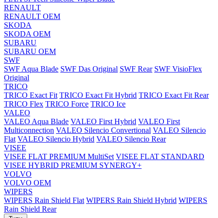
RENAULT
RENAULT OEM
SKODA
SKODA OEM
SUBARU
SUBARU OEM
SWF
SWF Aqua Blade
SWF Das Original
SWF Rear
SWF VisioFlex
Original
TRICO
TRICO Exact Fit
TRICO Exact Fit Hybrid
TRICO Exact Fit Rear
TRICO Flex
TRICO Force
TRICO Ice
VALEO
VALEO Aqua Blade
VALEO First Hybrid
VALEO First
Multiconnection
VALEO Silencio Convertional
VALEO Silencio
Flat
VALEO Silencio Hybrid
VALEO Silencio Rear
VISEE
VISEE FLAT PREMIUM MultiSet
VISEE FLAT STANDARD
VISEE HYBRID PREMIUM SYNERGY+
VOLVO
VOLVO OEM
WIPERS
WIPERS Rain Shield Flat
WIPERS Rain Shield Hybrid
WIPERS
Rain Shield Rear