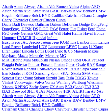
Abarth
Acura
Aiways
Aixam
Alfa Romeo
Alpina
Alpine
ARO
Aston Martin
Audi
Avatr
Avia
BAIC
Barkas
BAW
Bentley
BMW
Bogdan
Brilliance
Buick
BYD
Cadillac
Caterham
Chana
Changhe
Chery
Chevrolet
Chrysler
Citroen
Cupra
Dacia
Dadi
Daewoo
Daihatsu
Datsun
DeLorean
Dodge
DongFeng
DongFeng | DFSK
DS
E.GO
FAW
Ferrari
Fiat
Fisker
Ford
Foton
FSO
Geely
Genesis
GMC
Great Wall
Hafei
Haima
Haval
Honda
Hummer
HYMER
Hyundai
Infiniti
Isuzu
Iveco
JAC
Jaecoo
Jaguar
Jeep
KGM
Kia
Lamborghini
Lancia
Land Rover
Landwind
LDV
Leapmotor
LEVC
Lexus
Li Xiang
Lifan
Ligier
Lincoln
Lotus
Lucid
Lync & Co
Maserati
Maxus
Maybach
Mazda
Mercedes
Mercury
MG
MIA Electric
Mini
Mitsubishi
Nissan
Omoda
Opel
ORA
Peugeot
Piaggio
Polestar
Pontiac
Porsche
Proton
Qoros
Qvale
RAF
Range
Rover
Ravon
Renault
Rolls-Royce
Rover
SAAB
Saipa
Samand /
Iran Khodro / IKCO
Samsung
Scion
SEAT
Skoda
SMA
Smart
Soueast
SsangYong
Subaru
Suzuki
Tata
Tesla
TOGG
Toyota
Vinfast
Volkswagen
Volvo
Vortex
Wanfeng
Wartburg
Wiesmann
Xiaomi
XPENG
Zeekr
Zotye
ZX Auto
ВАЗ (Lada)
ГАЗ
ЗАЗ
(ЗАЗ-Daewoo)
ЗИЛ
ЛуАЗ
Москвич [ИЖ, АЗЛК]
ТагАЗ
УАЗ
Abarth
Acura
Aiways
Aixam
Alfa Romeo
Alpina
Alpine
ARO
Aston Martin
Audi
Avatr
Avia
BAIC
Barkas
BAW
Bentley
BMW
Bogdan
Brilliance
Buick
BYD
Cadillac
Caterham
Chana
Changhe
Chery
Chevrolet
Chrysler
Citroen
Cupra