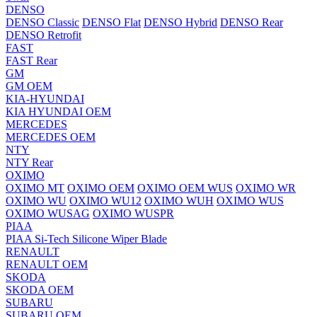
DENSO
DENSO Classic
DENSO Flat
DENSO Hybrid
DENSO Rear
DENSO Retrofit
FAST
FAST Rear
GM
GM OEM
KIA-HYUNDAI
KIA HYUNDAI OEM
MERCEDES
MERCEDES OEM
NTY
NTY Rear
OXIMO
OXIMO MT
OXIMO OEM
OXIMO OEM WUS
OXIMO WR
OXIMO WU
OXIMO WU12
OXIMO WUH
OXIMO WUS
OXIMO WUSAG
OXIMO WUSPR
PIAA
PIAA Si-Tech Silicone Wiper Blade
RENAULT
RENAULT OEM
SKODA
SKODA OEM
SUBARU
SUBARU OEM