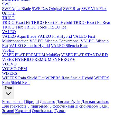
SWF
SWF Aqua Blade
SWF Das Original
SWF Rear
SWF VisioFlex
Original
TRICO
TRICO Exact Fit
TRICO Exact Fit Hybrid
TRICO Exact Fit Rear
TRICO Flex
TRICO Force
TRICO Ice
VALEO
VALEO Aqua Blade
VALEO First Hybrid
VALEO First
Multiconnection
VALEO Silencio Convertional
VALEO Silencio
Flat
VALEO Silencio Hybrid
VALEO Silencio Rear
VISEE
VISEE FLAT PREMIUM MultiSet
VISEE FLAT STANDARD
VISEE HYBRID PREMIUM SYNERGY+
VOLVO
VOLVO OEM
WIPERS
WIPERS Rain Shield Flat
WIPERS Rain Shield Hybrid
WIPERS
Rain Shield Rear
Типи
Безкаркасні
Гібридні
Для авто
Для автобусів
Для вантажівок
Для тракторів
З підігрівом
З форсунками
Зі спойлером
Задні
Зимові
Каркасні
Оригінальні
Гумки