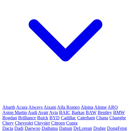
Abarth
Acura
Aiways
Aixam
Alfa Romeo
Alpina
Alpine
ARO
Aston Martin
Audi
Avatr
Avia
BAIC
Barkas
BAW
Bentley
BMW
Bogdan
Brilliance
Buick
BYD
Cadillac
Caterham
Chana
Changhe
Chery
Chevrolet
Chrysler
Citroen
Cupra
Dacia
Dadi
Daewoo
Daihatsu
Datsun
DeLorean
Dodge
DongFeng