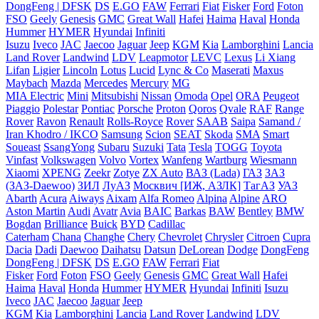
DongFeng | DFSK
DS
E.GO
FAW
Ferrari
Fiat
Fisker
Ford
Foton
FSO
Geely
Genesis
GMC
Great Wall
Hafei
Haima
Haval
Honda
Hummer
HYMER
Hyundai
Infiniti
Isuzu
Iveco
JAC
Jaecoo
Jaguar
Jeep
KGM
Kia
Lamborghini
Lancia
Land Rover
Landwind
LDV
Leapmotor
LEVC
Lexus
Li Xiang
Lifan
Ligier
Lincoln
Lotus
Lucid
Lync & Co
Maserati
Maxus
Maybach
Mazda
Mercedes
Mercury
MG
MIA Electric
Mini
Mitsubishi
Nissan
Omoda
Opel
ORA
Peugeot
Piaggio
Polestar
Pontiac
Porsche
Proton
Qoros
Qvale
RAF
Range
Rover
Ravon
Renault
Rolls-Royce
Rover
SAAB
Saipa
Samand /
Iran Khodro / IKCO
Samsung
Scion
SEAT
Skoda
SMA
Smart
Soueast
SsangYong
Subaru
Suzuki
Tata
Tesla
TOGG
Toyota
Vinfast
Volkswagen
Volvo
Vortex
Wanfeng
Wartburg
Wiesmann
Xiaomi
XPENG
Zeekr
Zotye
ZX Auto
ВАЗ (Lada)
ГАЗ
ЗАЗ
(ЗАЗ-Daewoo)
ЗИЛ
ЛуАЗ
Москвич [ИЖ, АЗЛК]
ТагАЗ
УАЗ
Abarth
Acura
Aiways
Aixam
Alfa Romeo
Alpina
Alpine
ARO
Aston Martin
Audi
Avatr
Avia
BAIC
Barkas
BAW
Bentley
BMW
Bogdan
Brilliance
Buick
BYD
Cadillac
Caterham
Chana
Changhe
Chery
Chevrolet
Chrysler
Citroen
Cupra
Dacia
Dadi
Daewoo
Daihatsu
Datsun
DeLorean
Dodge
DongFeng
DongFeng | DFSK
DS
E.GO
FAW
Ferrari
Fiat
Fisker
Ford
Foton
FSO
Geely
Genesis
GMC
Great Wall
Hafei
Haima
Haval
Honda
Hummer
HYMER
Hyundai
Infiniti
Isuzu
Iveco
JAC
Jaecoo
Jaguar
Jeep
KGM
Kia
Lamborghini
Lancia
Land Rover
Landwind
LDV