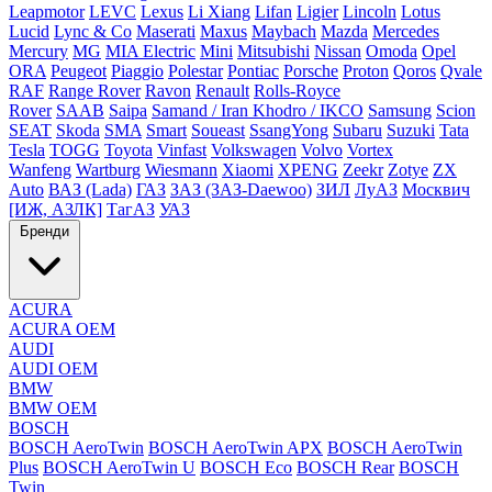
Leapmotor
LEVC
Lexus
Li Xiang
Lifan
Ligier
Lincoln
Lotus
Lucid
Lync & Co
Maserati
Maxus
Maybach
Mazda
Mercedes
Mercury
MG
MIA Electric
Mini
Mitsubishi
Nissan
Omoda
Opel
ORA
Peugeot
Piaggio
Polestar
Pontiac
Porsche
Proton
Qoros
Qvale
RAF
Range Rover
Ravon
Renault
Rolls-Royce
Rover
SAAB
Saipa
Samand / Iran Khodro / IKCO
Samsung
Scion
SEAT
Skoda
SMA
Smart
Soueast
SsangYong
Subaru
Suzuki
Tata
Tesla
TOGG
Toyota
Vinfast
Volkswagen
Volvo
Vortex
Wanfeng
Wartburg
Wiesmann
Xiaomi
XPENG
Zeekr
Zotye
ZX
Auto
ВАЗ (Lada)
ГАЗ
ЗАЗ (ЗАЗ-Daewoo)
ЗИЛ
ЛуАЗ
Москвич
[ИЖ, АЗЛК]
ТагАЗ
УАЗ
Бренди
ACURA
ACURA OEM
AUDI
AUDI OEM
BMW
BMW OEM
BOSCH
BOSCH AeroTwin
BOSCH AeroTwin APX
BOSCH AeroTwin
Plus
BOSCH AeroTwin U
BOSCH Eco
BOSCH Rear
BOSCH
Twin