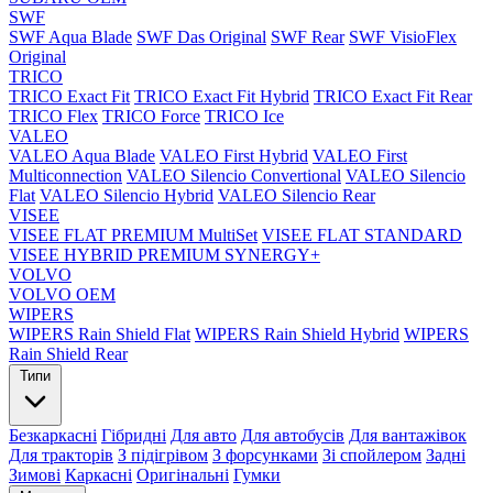
SWF
SWF Aqua Blade
SWF Das Original
SWF Rear
SWF VisioFlex
Original
TRICO
TRICO Exact Fit
TRICO Exact Fit Hybrid
TRICO Exact Fit Rear
TRICO Flex
TRICO Force
TRICO Ice
VALEO
VALEO Aqua Blade
VALEO First Hybrid
VALEO First
Multiconnection
VALEO Silencio Convertional
VALEO Silencio
Flat
VALEO Silencio Hybrid
VALEO Silencio Rear
VISEE
VISEE FLAT PREMIUM MultiSet
VISEE FLAT STANDARD
VISEE HYBRID PREMIUM SYNERGY+
VOLVO
VOLVO OEM
WIPERS
WIPERS Rain Shield Flat
WIPERS Rain Shield Hybrid
WIPERS
Rain Shield Rear
Типи
Безкаркасні
Гібридні
Для авто
Для автобусів
Для вантажівок
Для тракторів
З підігрівом
З форсунками
Зі спойлером
Задні
Зимові
Каркасні
Оригінальні
Гумки