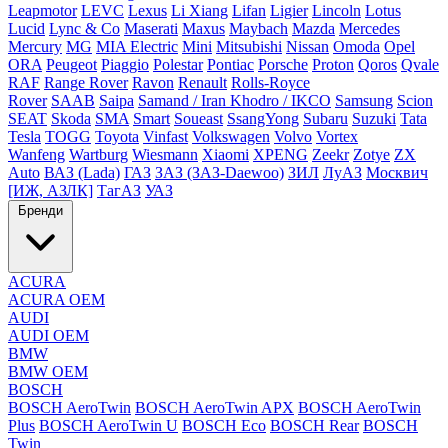
Leapmotor
LEVC
Lexus
Li Xiang
Lifan
Ligier
Lincoln
Lotus
Lucid
Lync & Co
Maserati
Maxus
Maybach
Mazda
Mercedes
Mercury
MG
MIA Electric
Mini
Mitsubishi
Nissan
Omoda
Opel
ORA
Peugeot
Piaggio
Polestar
Pontiac
Porsche
Proton
Qoros
Qvale
RAF
Range Rover
Ravon
Renault
Rolls-Royce
Rover
SAAB
Saipa
Samand / Iran Khodro / IKCO
Samsung
Scion
SEAT
Skoda
SMA
Smart
Soueast
SsangYong
Subaru
Suzuki
Tata
Tesla
TOGG
Toyota
Vinfast
Volkswagen
Volvo
Vortex
Wanfeng
Wartburg
Wiesmann
Xiaomi
XPENG
Zeekr
Zotye
ZX
Auto
ВАЗ (Lada)
ГАЗ
ЗАЗ (ЗАЗ-Daewoo)
ЗИЛ
ЛуАЗ
Москвич
[ИЖ, АЗЛК]
ТагАЗ
УАЗ
Бренди
ACURA
ACURA OEM
AUDI
AUDI OEM
BMW
BMW OEM
BOSCH
BOSCH AeroTwin
BOSCH AeroTwin APX
BOSCH AeroTwin
Plus
BOSCH AeroTwin U
BOSCH Eco
BOSCH Rear
BOSCH
Twin