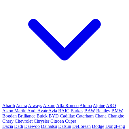
Abarth
Acura
Aiways
Aixam
Alfa Romeo
Alpina
Alpine
ARO
Aston Martin
Audi
Avatr
Avia
BAIC
Barkas
BAW
Bentley
BMW
Bogdan
Brilliance
Buick
BYD
Cadillac
Caterham
Chana
Changhe
Chery
Chevrolet
Chrysler
Citroen
Cupra
Dacia
Dadi
Daewoo
Daihatsu
Datsun
DeLorean
Dodge
DongFeng