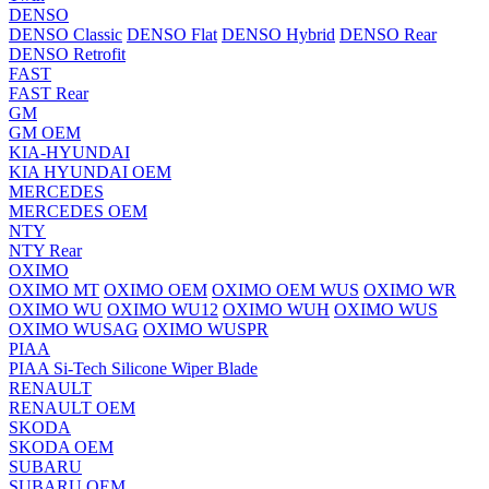
DENSO
DENSO Classic
DENSO Flat
DENSO Hybrid
DENSO Rear
DENSO Retrofit
FAST
FAST Rear
GM
GM OEM
KIA-HYUNDAI
KIA HYUNDAI OEM
MERCEDES
MERCEDES OEM
NTY
NTY Rear
OXIMO
OXIMO MT
OXIMO OEM
OXIMO OEM WUS
OXIMO WR
OXIMO WU
OXIMO WU12
OXIMO WUH
OXIMO WUS
OXIMO WUSAG
OXIMO WUSPR
PIAA
PIAA Si-Tech Silicone Wiper Blade
RENAULT
RENAULT OEM
SKODA
SKODA OEM
SUBARU
SUBARU OEM