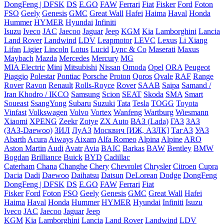
DongFeng | DFSK
DS
E.GO
FAW
Ferrari
Fiat
Fisker
Ford
Foton
FSO
Geely
Genesis
GMC
Great Wall
Hafei
Haima
Haval
Honda
Hummer
HYMER
Hyundai
Infiniti
Isuzu
Iveco
JAC
Jaecoo
Jaguar
Jeep
KGM
Kia
Lamborghini
Lancia
Land Rover
Landwind
LDV
Leapmotor
LEVC
Lexus
Li Xiang
Lifan
Ligier
Lincoln
Lotus
Lucid
Lync & Co
Maserati
Maxus
Maybach
Mazda
Mercedes
Mercury
MG
MIA Electric
Mini
Mitsubishi
Nissan
Omoda
Opel
ORA
Peugeot
Piaggio
Polestar
Pontiac
Porsche
Proton
Qoros
Qvale
RAF
Range
Rover
Ravon
Renault
Rolls-Royce
Rover
SAAB
Saipa
Samand /
Iran Khodro / IKCO
Samsung
Scion
SEAT
Skoda
SMA
Smart
Soueast
SsangYong
Subaru
Suzuki
Tata
Tesla
TOGG
Toyota
Vinfast
Volkswagen
Volvo
Vortex
Wanfeng
Wartburg
Wiesmann
Xiaomi
XPENG
Zeekr
Zotye
ZX Auto
ВАЗ (Lada)
ГАЗ
ЗАЗ
(ЗАЗ-Daewoo)
ЗИЛ
ЛуАЗ
Москвич [ИЖ, АЗЛК]
ТагАЗ
УАЗ
Abarth
Acura
Aiways
Aixam
Alfa Romeo
Alpina
Alpine
ARO
Aston Martin
Audi
Avatr
Avia
BAIC
Barkas
BAW
Bentley
BMW
Bogdan
Brilliance
Buick
BYD
Cadillac
Caterham
Chana
Changhe
Chery
Chevrolet
Chrysler
Citroen
Cupra
Dacia
Dadi
Daewoo
Daihatsu
Datsun
DeLorean
Dodge
DongFeng
DongFeng | DFSK
DS
E.GO
FAW
Ferrari
Fiat
Fisker
Ford
Foton
FSO
Geely
Genesis
GMC
Great Wall
Hafei
Haima
Haval
Honda
Hummer
HYMER
Hyundai
Infiniti
Isuzu
Iveco
JAC
Jaecoo
Jaguar
Jeep
KGM
Kia
Lamborghini
Lancia
Land Rover
Landwind
LDV