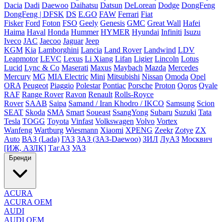
Dacia
Dadi
Daewoo
Daihatsu
Datsun
DeLorean
Dodge
DongFeng
DongFeng | DFSK
DS
E.GO
FAW
Ferrari
Fiat
Fisker
Ford
Foton
FSO
Geely
Genesis
GMC
Great Wall
Hafei
Haima
Haval
Honda
Hummer
HYMER
Hyundai
Infiniti
Isuzu
Iveco
JAC
Jaecoo
Jaguar
Jeep
KGM
Kia
Lamborghini
Lancia
Land Rover
Landwind
LDV
Leapmotor
LEVC
Lexus
Li Xiang
Lifan
Ligier
Lincoln
Lotus
Lucid
Lync & Co
Maserati
Maxus
Maybach
Mazda
Mercedes
Mercury
MG
MIA Electric
Mini
Mitsubishi
Nissan
Omoda
Opel
ORA
Peugeot
Piaggio
Polestar
Pontiac
Porsche
Proton
Qoros
Qvale
RAF
Range Rover
Ravon
Renault
Rolls-Royce
Rover
SAAB
Saipa
Samand / Iran Khodro / IKCO
Samsung
Scion
SEAT
Skoda
SMA
Smart
Soueast
SsangYong
Subaru
Suzuki
Tata
Tesla
TOGG
Toyota
Vinfast
Volkswagen
Volvo
Vortex
Wanfeng
Wartburg
Wiesmann
Xiaomi
XPENG
Zeekr
Zotye
ZX
Auto
ВАЗ (Lada)
ГАЗ
ЗАЗ (ЗАЗ-Daewoo)
ЗИЛ
ЛуАЗ
Москвич
[ИЖ, АЗЛК]
ТагАЗ
УАЗ
Бренди
ACURA
ACURA OEM
AUDI
AUDI OEM