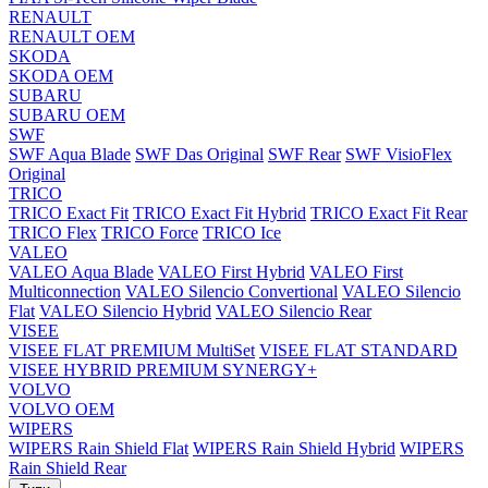
RENAULT
RENAULT OEM
SKODA
SKODA OEM
SUBARU
SUBARU OEM
SWF
SWF Aqua Blade
SWF Das Original
SWF Rear
SWF VisioFlex
Original
TRICO
TRICO Exact Fit
TRICO Exact Fit Hybrid
TRICO Exact Fit Rear
TRICO Flex
TRICO Force
TRICO Ice
VALEO
VALEO Aqua Blade
VALEO First Hybrid
VALEO First
Multiconnection
VALEO Silencio Convertional
VALEO Silencio
Flat
VALEO Silencio Hybrid
VALEO Silencio Rear
VISEE
VISEE FLAT PREMIUM MultiSet
VISEE FLAT STANDARD
VISEE HYBRID PREMIUM SYNERGY+
VOLVO
VOLVO OEM
WIPERS
WIPERS Rain Shield Flat
WIPERS Rain Shield Hybrid
WIPERS
Rain Shield Rear