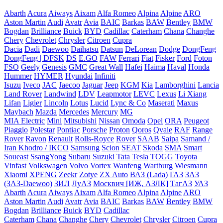
Abarth
Acura
Aiways
Aixam
Alfa Romeo
Alpina
Alpine
ARO
Aston Martin
Audi
Avatr
Avia
BAIC
Barkas
BAW
Bentley
BMW
Bogdan
Brilliance
Buick
BYD
Cadillac
Caterham
Chana
Changhe
Chery
Chevrolet
Chrysler
Citroen
Cupra
Dacia
Dadi
Daewoo
Daihatsu
Datsun
DeLorean
Dodge
DongFeng
DongFeng | DFSK
DS
E.GO
FAW
Ferrari
Fiat
Fisker
Ford
Foton
FSO
Geely
Genesis
GMC
Great Wall
Hafei
Haima
Haval
Honda
Hummer
HYMER
Hyundai
Infiniti
Isuzu
Iveco
JAC
Jaecoo
Jaguar
Jeep
KGM
Kia
Lamborghini
Lancia
Land Rover
Landwind
LDV
Leapmotor
LEVC
Lexus
Li Xiang
Lifan
Ligier
Lincoln
Lotus
Lucid
Lync & Co
Maserati
Maxus
Maybach
Mazda
Mercedes
Mercury
MG
MIA Electric
Mini
Mitsubishi
Nissan
Omoda
Opel
ORA
Peugeot
Piaggio
Polestar
Pontiac
Porsche
Proton
Qoros
Qvale
RAF
Range
Rover
Ravon
Renault
Rolls-Royce
Rover
SAAB
Saipa
Samand /
Iran Khodro / IKCO
Samsung
Scion
SEAT
Skoda
SMA
Smart
Soueast
SsangYong
Subaru
Suzuki
Tata
Tesla
TOGG
Toyota
Vinfast
Volkswagen
Volvo
Vortex
Wanfeng
Wartburg
Wiesmann
Xiaomi
XPENG
Zeekr
Zotye
ZX Auto
ВАЗ (Lada)
ГАЗ
ЗАЗ
(ЗАЗ-Daewoo)
ЗИЛ
ЛуАЗ
Москвич [ИЖ, АЗЛК]
ТагАЗ
УАЗ
Abarth
Acura
Aiways
Aixam
Alfa Romeo
Alpina
Alpine
ARO
Aston Martin
Audi
Avatr
Avia
BAIC
Barkas
BAW
Bentley
BMW
Bogdan
Brilliance
Buick
BYD
Cadillac
Caterham
Chana
Changhe
Chery
Chevrolet
Chrysler
Citroen
Cupra