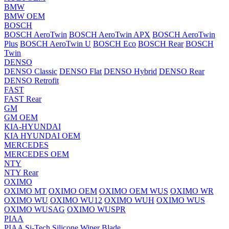
BMW
BMW OEM
BOSCH
BOSCH AeroTwin
BOSCH AeroTwin APX
BOSCH AeroTwin
Plus
BOSCH AeroTwin U
BOSCH Eco
BOSCH Rear
BOSCH
Twin
DENSO
DENSO Classic
DENSO Flat
DENSO Hybrid
DENSO Rear
DENSO Retrofit
FAST
FAST Rear
GM
GM OEM
KIA-HYUNDAI
KIA HYUNDAI OEM
MERCEDES
MERCEDES OEM
NTY
NTY Rear
OXIMO
OXIMO MT
OXIMO OEM
OXIMO OEM WUS
OXIMO WR
OXIMO WU
OXIMO WU12
OXIMO WUH
OXIMO WUS
OXIMO WUSAG
OXIMO WUSPR
PIAA
PIAA Si-Tech Silicone Wiper Blade