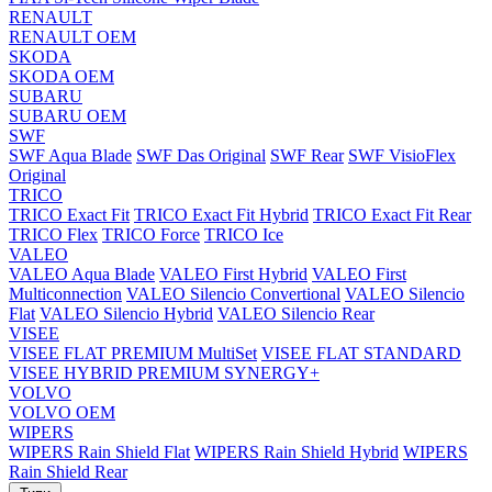
RENAULT
RENAULT OEM
SKODA
SKODA OEM
SUBARU
SUBARU OEM
SWF
SWF Aqua Blade
SWF Das Original
SWF Rear
SWF VisioFlex
Original
TRICO
TRICO Exact Fit
TRICO Exact Fit Hybrid
TRICO Exact Fit Rear
TRICO Flex
TRICO Force
TRICO Ice
VALEO
VALEO Aqua Blade
VALEO First Hybrid
VALEO First
Multiconnection
VALEO Silencio Convertional
VALEO Silencio
Flat
VALEO Silencio Hybrid
VALEO Silencio Rear
VISEE
VISEE FLAT PREMIUM MultiSet
VISEE FLAT STANDARD
VISEE HYBRID PREMIUM SYNERGY+
VOLVO
VOLVO OEM
WIPERS
WIPERS Rain Shield Flat
WIPERS Rain Shield Hybrid
WIPERS
Rain Shield Rear