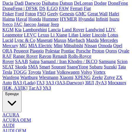
Dacia
Dadi
Daewoo
Daihatsu
Datsun
DeLorean
Dodge
DongFeng
DongFeng | DFSK
DS
E.GO
FAW
Ferrari
Fiat
Fisker
Ford
Foton
FSO
Geely
Genesis
GMC
Great Wall
Hafei
Haima
Haval
Honda
Hummer
HYMER
Hyundai
Infiniti
Isuzu
Iveco
JAC
Jaecoo
Jaguar
Jeep
KGM
Kia
Lamborghini
Lancia
Land Rover
Landwind
LDV
Leapmotor
LEVC
Lexus
Li Xiang
Lifan
Ligier
Lincoln
Lotus
Lucid
Lync & Co
Maserati
Maxus
Maybach
Mazda
Mercedes
Mercury
MG
MIA Electric
Mini
Mitsubishi
Nissan
Omoda
Opel
ORA
Peugeot
Piaggio
Polestar
Pontiac
Porsche
Proton
Qoros
Qvale
RAF
Range Rover
Ravon
Renault
Rolls-Royce
Rover
SAAB
Saipa
Samand / Iran Khodro / IKCO
Samsung
Scion
SEAT
Skoda
SMA
Smart
Soueast
SsangYong
Subaru
Suzuki
Tata
Tesla
TOGG
Toyota
Vinfast
Volkswagen
Volvo
Vortex
Wanfeng
Wartburg
Wiesmann
Xiaomi
XPENG
Zeekr
Zotye
ZX
Auto
ВАЗ (Lada)
ГАЗ
ЗАЗ (ЗАЗ-Daewoo)
ЗИЛ
ЛуАЗ
Москвич
[ИЖ, АЗЛК]
ТагАЗ
УАЗ
Бренди
ACURA
ACURA OEM
AUDI
AUDI OEM