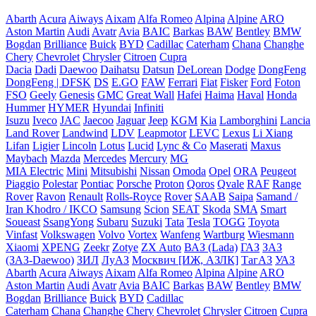
Abarth
Acura
Aiways
Aixam
Alfa Romeo
Alpina
Alpine
ARO
Aston Martin
Audi
Avatr
Avia
BAIC
Barkas
BAW
Bentley
BMW
Bogdan
Brilliance
Buick
BYD
Cadillac
Caterham
Chana
Changhe
Chery
Chevrolet
Chrysler
Citroen
Cupra
Dacia
Dadi
Daewoo
Daihatsu
Datsun
DeLorean
Dodge
DongFeng
DongFeng | DFSK
DS
E.GO
FAW
Ferrari
Fiat
Fisker
Ford
Foton
FSO
Geely
Genesis
GMC
Great Wall
Hafei
Haima
Haval
Honda
Hummer
HYMER
Hyundai
Infiniti
Isuzu
Iveco
JAC
Jaecoo
Jaguar
Jeep
KGM
Kia
Lamborghini
Lancia
Land Rover
Landwind
LDV
Leapmotor
LEVC
Lexus
Li Xiang
Lifan
Ligier
Lincoln
Lotus
Lucid
Lync & Co
Maserati
Maxus
Maybach
Mazda
Mercedes
Mercury
MG
MIA Electric
Mini
Mitsubishi
Nissan
Omoda
Opel
ORA
Peugeot
Piaggio
Polestar
Pontiac
Porsche
Proton
Qoros
Qvale
RAF
Range
Rover
Ravon
Renault
Rolls-Royce
Rover
SAAB
Saipa
Samand /
Iran Khodro / IKCO
Samsung
Scion
SEAT
Skoda
SMA
Smart
Soueast
SsangYong
Subaru
Suzuki
Tata
Tesla
TOGG
Toyota
Vinfast
Volkswagen
Volvo
Vortex
Wanfeng
Wartburg
Wiesmann
Xiaomi
XPENG
Zeekr
Zotye
ZX Auto
ВАЗ (Lada)
ГАЗ
ЗАЗ
(ЗАЗ-Daewoo)
ЗИЛ
ЛуАЗ
Москвич [ИЖ, АЗЛК]
ТагАЗ
УАЗ
Abarth
Acura
Aiways
Aixam
Alfa Romeo
Alpina
Alpine
ARO
Aston Martin
Audi
Avatr
Avia
BAIC
Barkas
BAW
Bentley
BMW
Bogdan
Brilliance
Buick
BYD
Cadillac
Caterham
Chana
Changhe
Chery
Chevrolet
Chrysler
Citroen
Cupra