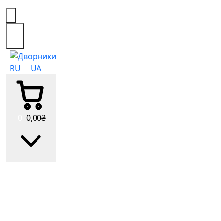
0
RU
UA
0
0
,00
₴