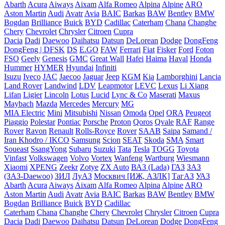
Abarth
Acura
Aiways
Aixam
Alfa Romeo
Alpina
Alpine
ARO
Aston Martin
Audi
Avatr
Avia
BAIC
Barkas
BAW
Bentley
BMW
Bogdan
Brilliance
Buick
BYD
Cadillac
Caterham
Chana
Changhe
Chery
Chevrolet
Chrysler
Citroen
Cupra
Dacia
Dadi
Daewoo
Daihatsu
Datsun
DeLorean
Dodge
DongFeng
DongFeng | DFSK
DS
E.GO
FAW
Ferrari
Fiat
Fisker
Ford
Foton
FSO
Geely
Genesis
GMC
Great Wall
Hafei
Haima
Haval
Honda
Hummer
HYMER
Hyundai
Infiniti
Isuzu
Iveco
JAC
Jaecoo
Jaguar
Jeep
KGM
Kia
Lamborghini
Lancia
Land Rover
Landwind
LDV
Leapmotor
LEVC
Lexus
Li Xiang
Lifan
Ligier
Lincoln
Lotus
Lucid
Lync & Co
Maserati
Maxus
Maybach
Mazda
Mercedes
Mercury
MG
MIA Electric
Mini
Mitsubishi
Nissan
Omoda
Opel
ORA
Peugeot
Piaggio
Polestar
Pontiac
Porsche
Proton
Qoros
Qvale
RAF
Range
Rover
Ravon
Renault
Rolls-Royce
Rover
SAAB
Saipa
Samand /
Iran Khodro / IKCO
Samsung
Scion
SEAT
Skoda
SMA
Smart
Soueast
SsangYong
Subaru
Suzuki
Tata
Tesla
TOGG
Toyota
Vinfast
Volkswagen
Volvo
Vortex
Wanfeng
Wartburg
Wiesmann
Xiaomi
XPENG
Zeekr
Zotye
ZX Auto
ВАЗ (Lada)
ГАЗ
ЗАЗ
(ЗАЗ-Daewoo)
ЗИЛ
ЛуАЗ
Москвич [ИЖ, АЗЛК]
ТагАЗ
УАЗ
Abarth
Acura
Aiways
Aixam
Alfa Romeo
Alpina
Alpine
ARO
Aston Martin
Audi
Avatr
Avia
BAIC
Barkas
BAW
Bentley
BMW
Bogdan
Brilliance
Buick
BYD
Cadillac
Caterham
Chana
Changhe
Chery
Chevrolet
Chrysler
Citroen
Cupra
Dacia
Dadi
Daewoo
Daihatsu
Datsun
DeLorean
Dodge
DongFeng