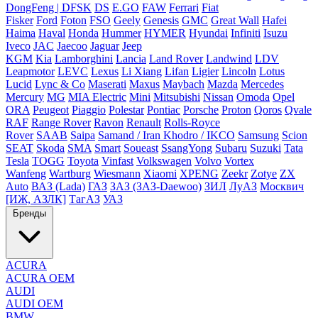
DongFeng | DFSK
DS
E.GO
FAW
Ferrari
Fiat
Fisker
Ford
Foton
FSO
Geely
Genesis
GMC
Great Wall
Hafei
Haima
Haval
Honda
Hummer
HYMER
Hyundai
Infiniti
Isuzu
Iveco
JAC
Jaecoo
Jaguar
Jeep
KGM
Kia
Lamborghini
Lancia
Land Rover
Landwind
LDV
Leapmotor
LEVC
Lexus
Li Xiang
Lifan
Ligier
Lincoln
Lotus
Lucid
Lync & Co
Maserati
Maxus
Maybach
Mazda
Mercedes
Mercury
MG
MIA Electric
Mini
Mitsubishi
Nissan
Omoda
Opel
ORA
Peugeot
Piaggio
Polestar
Pontiac
Porsche
Proton
Qoros
Qvale
RAF
Range Rover
Ravon
Renault
Rolls-Royce
Rover
SAAB
Saipa
Samand / Iran Khodro / IKCO
Samsung
Scion
SEAT
Skoda
SMA
Smart
Soueast
SsangYong
Subaru
Suzuki
Tata
Tesla
TOGG
Toyota
Vinfast
Volkswagen
Volvo
Vortex
Wanfeng
Wartburg
Wiesmann
Xiaomi
XPENG
Zeekr
Zotye
ZX
Auto
ВАЗ (Lada)
ГАЗ
ЗАЗ (ЗАЗ-Daewoo)
ЗИЛ
ЛуАЗ
Москвич
[ИЖ, АЗЛК]
ТагАЗ
УАЗ
Бренды
ACURA
ACURA OEM
AUDI
AUDI OEM
BMW