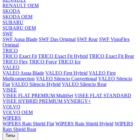
RENAULT OEM
SKODA
SKODA OEM
SUBARU
SUBARU OEM
SWF
SWF Aqua Blade
SWF Das Original
SWF Rear
SWF VisioFlex
Original
TRICO
TRICO Exact Fit
TRICO Exact Fit Hybrid
TRICO Exact Fit Rear
TRICO Flex
TRICO Force
TRICO Ice
VALEO
VALEO Aqua Blade
VALEO First Hybrid
VALEO First
Multiconnection
VALEO Silencio Convertional
VALEO Silencio
Flat
VALEO Silencio Hybrid
VALEO Silencio Rear
VISEE
VISEE FLAT PREMIUM MultiSet
VISEE FLAT STANDARD
VISEE HYBRID PREMIUM SYNERGY+
VOLVO
VOLVO OEM
WIPERS
WIPERS Rain Shield Flat
WIPERS Rain Shield Hybrid
WIPERS
Rain Shield Rear
Типы