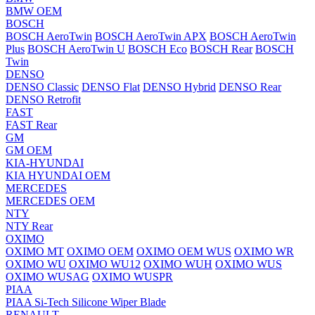
BMW OEM
BOSCH
BOSCH AeroTwin
BOSCH AeroTwin APX
BOSCH AeroTwin
Plus
BOSCH AeroTwin U
BOSCH Eco
BOSCH Rear
BOSCH
Twin
DENSO
DENSO Classic
DENSO Flat
DENSO Hybrid
DENSO Rear
DENSO Retrofit
FAST
FAST Rear
GM
GM OEM
KIA-HYUNDAI
KIA HYUNDAI OEM
MERCEDES
MERCEDES OEM
NTY
NTY Rear
OXIMO
OXIMO MT
OXIMO OEM
OXIMO OEM WUS
OXIMO WR
OXIMO WU
OXIMO WU12
OXIMO WUH
OXIMO WUS
OXIMO WUSAG
OXIMO WUSPR
PIAA
PIAA Si-Tech Silicone Wiper Blade
RENAULT