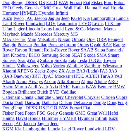
DongFeng | DFSK
DS
E.GO
FAW
Ferrari
Fiat
Fisker
Ford
Foton
FSO
Geely
Genesis
GMC
Great Wall
Hafei
Haima
Haval
Honda
Hummer
HYMER
Hyundai
Infiniti
Isuzu
Iveco
JAC
Jaecoo
Jaguar
Jeep
KGM
Kia
Lamborghini
Lancia
Land Rover
Landwind
LDV
Leapmotor
LEVC
Lexus
Li Xiang
Lifan
Ligier
Lincoln
Lotus
Lucid
Lync & Co
Maserati
Maxus
Maybach
Mazda
Mercedes
Mercury
MG
MIA Electric
Mini
Mitsubishi
Nissan
Omoda
Opel
ORA
Peugeot
Piaggio
Polestar
Pontiac
Porsche
Proton
Qoros
Qvale
RAF
Range
Rover
Ravon
Renault
Rolls-Royce
Rover
SAAB
Saipa
Samand /
Iran Khodro / IKCO
Samsung
Scion
SEAT
Skoda
SMA
Smart
Soueast
SsangYong
Subaru
Suzuki
Tata
Tesla
TOGG
Toyota
Vinfast
Volkswagen
Volvo
Vortex
Wanfeng
Wartburg
Wiesmann
Xiaomi
XPENG
Zeekr
Zotye
ZX Auto
ВАЗ (Lada)
ГАЗ
ЗАЗ
(ЗАЗ-Daewoo)
ЗИЛ
ЛуАЗ
Москвич [ИЖ, АЗЛК]
ТагАЗ
УАЗ
Abarth
Acura
Aiways
Aixam
Alfa Romeo
Alpina
Alpine
ARO
Aston Martin
Audi
Avatr
Avia
BAIC
Barkas
BAW
Bentley
BMW
Bogdan
Brilliance
Buick
BYD
Cadillac
Caterham
Chana
Changhe
Chery
Chevrolet
Chrysler
Citroen
Cupra
Dacia
Dadi
Daewoo
Daihatsu
Datsun
DeLorean
Dodge
DongFeng
DongFeng | DFSK
DS
E.GO
FAW
Ferrari
Fiat
Fisker
Ford
Foton
FSO
Geely
Genesis
GMC
Great Wall
Hafei
Haima
Haval
Honda
Hummer
HYMER
Hyundai
Infiniti
Isuzu
Iveco
JAC
Jaecoo
Jaguar
Jeep
KGM
Kia
Lamborghini
Lancia
Land Rover
Landwind
LDV