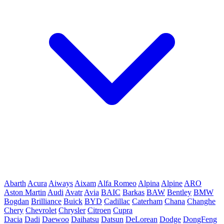
Abarth
Acura
Aiways
Aixam
Alfa Romeo
Alpina
Alpine
ARO
Aston Martin
Audi
Avatr
Avia
BAIC
Barkas
BAW
Bentley
BMW
Bogdan
Brilliance
Buick
BYD
Cadillac
Caterham
Chana
Changhe
Chery
Chevrolet
Chrysler
Citroen
Cupra
Dacia
Dadi
Daewoo
Daihatsu
Datsun
DeLorean
Dodge
DongFeng