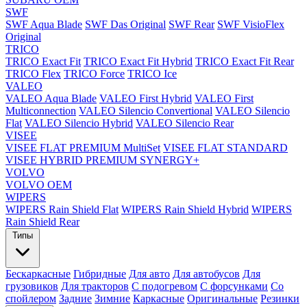
SWF
SWF Aqua Blade
SWF Das Original
SWF Rear
SWF VisioFlex
Original
TRICO
TRICO Exact Fit
TRICO Exact Fit Hybrid
TRICO Exact Fit Rear
TRICO Flex
TRICO Force
TRICO Ice
VALEO
VALEO Aqua Blade
VALEO First Hybrid
VALEO First
Multiconnection
VALEO Silencio Convertional
VALEO Silencio
Flat
VALEO Silencio Hybrid
VALEO Silencio Rear
VISEE
VISEE FLAT PREMIUM MultiSet
VISEE FLAT STANDARD
VISEE HYBRID PREMIUM SYNERGY+
VOLVO
VOLVO OEM
WIPERS
WIPERS Rain Shield Flat
WIPERS Rain Shield Hybrid
WIPERS
Rain Shield Rear
Типы
Бескаркасные
Гибридные
Для авто
Для автобусов
Для
грузовиков
Для тракторов
С подогревом
С форсунками
Со
спойлером
Задние
Зимние
Каркасные
Оригинальные
Резинки