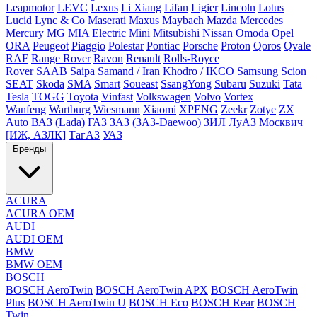
Leapmotor
LEVC
Lexus
Li Xiang
Lifan
Ligier
Lincoln
Lotus
Lucid
Lync & Co
Maserati
Maxus
Maybach
Mazda
Mercedes
Mercury
MG
MIA Electric
Mini
Mitsubishi
Nissan
Omoda
Opel
ORA
Peugeot
Piaggio
Polestar
Pontiac
Porsche
Proton
Qoros
Qvale
RAF
Range Rover
Ravon
Renault
Rolls-Royce
Rover
SAAB
Saipa
Samand / Iran Khodro / IKCO
Samsung
Scion
SEAT
Skoda
SMA
Smart
Soueast
SsangYong
Subaru
Suzuki
Tata
Tesla
TOGG
Toyota
Vinfast
Volkswagen
Volvo
Vortex
Wanfeng
Wartburg
Wiesmann
Xiaomi
XPENG
Zeekr
Zotye
ZX
Auto
ВАЗ (Lada)
ГАЗ
ЗАЗ (ЗАЗ-Daewoo)
ЗИЛ
ЛуАЗ
Москвич
[ИЖ, АЗЛК]
ТагАЗ
УАЗ
Бренды
ACURA
ACURA OEM
AUDI
AUDI OEM
BMW
BMW OEM
BOSCH
BOSCH AeroTwin
BOSCH AeroTwin APX
BOSCH AeroTwin
Plus
BOSCH AeroTwin U
BOSCH Eco
BOSCH Rear
BOSCH
Twin