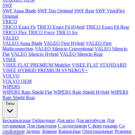
SWF
SWF Aqua Blade
SWF Das Original
SWF Rear
SWF VisioFlex
Original
TRICO
TRICO Exact Fit
TRICO Exact Fit Hybrid
TRICO Exact Fit Rear
TRICO Flex
TRICO Force
TRICO Ice
VALEO
VALEO Aqua Blade
VALEO First Hybrid
VALEO First
Multiconnection
VALEO Silencio Convertional
VALEO Silencio
Flat
VALEO Silencio Hybrid
VALEO Silencio Rear
VISEE
VISEE FLAT PREMIUM MultiSet
VISEE FLAT STANDARD
VISEE HYBRID PREMIUM SYNERGY+
VOLVO
VOLVO OEM
WIPERS
WIPERS Rain Shield Flat
WIPERS Rain Shield Hybrid
WIPERS
Rain Shield Rear
Типы
Бескаркасные
Гибридные
Для авто
Для автобусов
Для
грузовиков
Для тракторов
С подогревом
С форсунками
Со
спойлером
Задние
Зимние
Каркасные
Оригинальные
Резинки