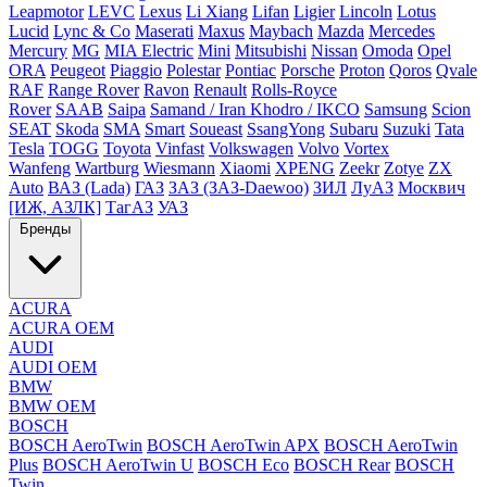
Leapmotor
LEVC
Lexus
Li Xiang
Lifan
Ligier
Lincoln
Lotus
Lucid
Lync & Co
Maserati
Maxus
Maybach
Mazda
Mercedes
Mercury
MG
MIA Electric
Mini
Mitsubishi
Nissan
Omoda
Opel
ORA
Peugeot
Piaggio
Polestar
Pontiac
Porsche
Proton
Qoros
Qvale
RAF
Range Rover
Ravon
Renault
Rolls-Royce
Rover
SAAB
Saipa
Samand / Iran Khodro / IKCO
Samsung
Scion
SEAT
Skoda
SMA
Smart
Soueast
SsangYong
Subaru
Suzuki
Tata
Tesla
TOGG
Toyota
Vinfast
Volkswagen
Volvo
Vortex
Wanfeng
Wartburg
Wiesmann
Xiaomi
XPENG
Zeekr
Zotye
ZX
Auto
ВАЗ (Lada)
ГАЗ
ЗАЗ (ЗАЗ-Daewoo)
ЗИЛ
ЛуАЗ
Москвич
[ИЖ, АЗЛК]
ТагАЗ
УАЗ
Бренды
ACURA
ACURA OEM
AUDI
AUDI OEM
BMW
BMW OEM
BOSCH
BOSCH AeroTwin
BOSCH AeroTwin APX
BOSCH AeroTwin
Plus
BOSCH AeroTwin U
BOSCH Eco
BOSCH Rear
BOSCH
Twin