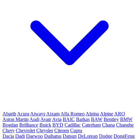
Abarth
Acura
Aiways
Aixam
Alfa Romeo
Alpina
Alpine
ARO
Aston Martin
Audi
Avatr
Avia
BAIC
Barkas
BAW
Bentley
BMW
Bogdan
Brilliance
Buick
BYD
Cadillac
Caterham
Chana
Changhe
Chery
Chevrolet
Chrysler
Citroen
Cupra
Dacia
Dadi
Daewoo
Daihatsu
Datsun
DeLorean
Dodge
DongFeng