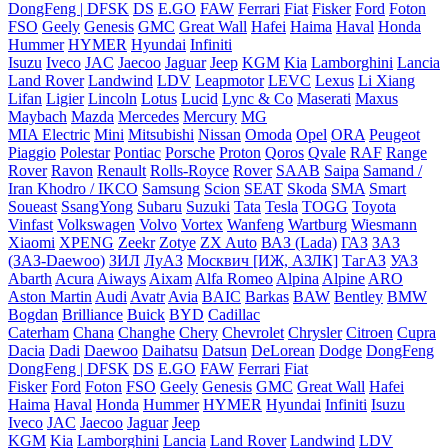
DongFeng | DFSK
DS
E.GO
FAW
Ferrari
Fiat
Fisker
Ford
Foton
FSO
Geely
Genesis
GMC
Great Wall
Hafei
Haima
Haval
Honda
Hummer
HYMER
Hyundai
Infiniti
Isuzu
Iveco
JAC
Jaecoo
Jaguar
Jeep
KGM
Kia
Lamborghini
Lancia
Land Rover
Landwind
LDV
Leapmotor
LEVC
Lexus
Li Xiang
Lifan
Ligier
Lincoln
Lotus
Lucid
Lync & Co
Maserati
Maxus
Maybach
Mazda
Mercedes
Mercury
MG
MIA Electric
Mini
Mitsubishi
Nissan
Omoda
Opel
ORA
Peugeot
Piaggio
Polestar
Pontiac
Porsche
Proton
Qoros
Qvale
RAF
Range
Rover
Ravon
Renault
Rolls-Royce
Rover
SAAB
Saipa
Samand /
Iran Khodro / IKCO
Samsung
Scion
SEAT
Skoda
SMA
Smart
Soueast
SsangYong
Subaru
Suzuki
Tata
Tesla
TOGG
Toyota
Vinfast
Volkswagen
Volvo
Vortex
Wanfeng
Wartburg
Wiesmann
Xiaomi
XPENG
Zeekr
Zotye
ZX Auto
ВАЗ (Lada)
ГАЗ
ЗАЗ
(ЗАЗ-Daewoo)
ЗИЛ
ЛуАЗ
Москвич [ИЖ, АЗЛК]
ТагАЗ
УАЗ
Abarth
Acura
Aiways
Aixam
Alfa Romeo
Alpina
Alpine
ARO
Aston Martin
Audi
Avatr
Avia
BAIC
Barkas
BAW
Bentley
BMW
Bogdan
Brilliance
Buick
BYD
Cadillac
Caterham
Chana
Changhe
Chery
Chevrolet
Chrysler
Citroen
Cupra
Dacia
Dadi
Daewoo
Daihatsu
Datsun
DeLorean
Dodge
DongFeng
DongFeng | DFSK
DS
E.GO
FAW
Ferrari
Fiat
Fisker
Ford
Foton
FSO
Geely
Genesis
GMC
Great Wall
Hafei
Haima
Haval
Honda
Hummer
HYMER
Hyundai
Infiniti
Isuzu
Iveco
JAC
Jaecoo
Jaguar
Jeep
KGM
Kia
Lamborghini
Lancia
Land Rover
Landwind
LDV