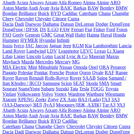
Abarth
Acura
Aiways
Aixam
Alfa Romeo
Alpina
Alpine
ARO
Aston Martin
Audi
Avatr
Avia
BAIC
Barkas
BAW
Bentley
BMW
Bogdan
Brilliance
Buick
BYD
Cadillac
Caterham
Chana
Changhe
Chery
Chevrolet
Chrysler
Citroen
Cupra
Dacia
Dadi
Daewoo
Daihatsu
Datsun
DeLorean
Dodge
DongFeng
DongFeng | DFSK
DS
E.GO
FAW
Ferrari
Fiat
Fisker
Ford
Foton
FSO
Geely
Genesis
GMC
Great Wall
Hafei
Haima
Haval
Honda
Hummer
HYMER
Hyundai
Infiniti
Isuzu
Iveco
JAC
Jaecoo
Jaguar
Jeep
KGM
Kia
Lamborghini
Lancia
Land Rover
Landwind
LDV
Leapmotor
LEVC
Lexus
Li Xiang
Lifan
Ligier
Lincoln
Lotus
Lucid
Lync & Co
Maserati
Maxus
Maybach
Mazda
Mercedes
Mercury
MG
MIA Electric
Mini
Mitsubishi
Nissan
Omoda
Opel
ORA
Peugeot
Piaggio
Polestar
Pontiac
Porsche
Proton
Qoros
Qvale
RAF
Range
Rover
Ravon
Renault
Rolls-Royce
Rover
SAAB
Saipa
Samand /
Iran Khodro / IKCO
Samsung
Scion
SEAT
Skoda
SMA
Smart
Soueast
SsangYong
Subaru
Suzuki
Tata
Tesla
TOGG
Toyota
Vinfast
Volkswagen
Volvo
Vortex
Wanfeng
Wartburg
Wiesmann
Xiaomi
XPENG
Zeekr
Zotye
ZX Auto
ВАЗ (Lada)
ГАЗ
ЗАЗ
(ЗАЗ-Daewoo)
ЗИЛ
ЛуАЗ
Москвич [ИЖ, АЗЛК]
ТагАЗ
УАЗ
Abarth
Acura
Aiways
Aixam
Alfa Romeo
Alpina
Alpine
ARO
Aston Martin
Audi
Avatr
Avia
BAIC
Barkas
BAW
Bentley
BMW
Bogdan
Brilliance
Buick
BYD
Cadillac
Caterham
Chana
Changhe
Chery
Chevrolet
Chrysler
Citroen
Cupra
Dacia
Dadi
Daewoo
Daihatsu
Datsun
DeLorean
Dodge
DongFeng