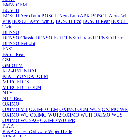
BMW OEM
BOSCH
BOSCH AeroTwin
BOSCH AeroTwin APX
BOSCH AeroTwin
Plus
BOSCH AeroTwin U
BOSCH Eco
BOSCH Rear
BOSCH
Twin
DENSO
DENSO Classic
DENSO Flat
DENSO Hybrid
DENSO Rear
DENSO Retrofit
FAST
FAST Rear
GM
GM OEM
KIA-HYUNDAI
KIA HYUNDAI OEM
MERCEDES
MERCEDES OEM
NTY
NTY Rear
OXIMO
OXIMO MT
OXIMO OEM
OXIMO OEM WUS
OXIMO WR
OXIMO WU
OXIMO WU12
OXIMO WUH
OXIMO WUS
OXIMO WUSAG
OXIMO WUSPR
PIAA
PIAA Si-Tech Silicone Wiper Blade
RENAULT