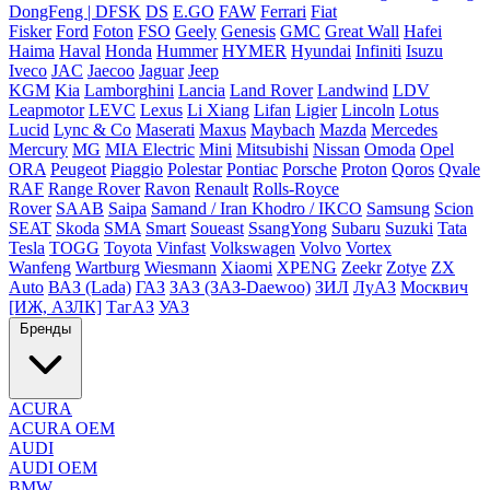
DongFeng | DFSK
DS
E.GO
FAW
Ferrari
Fiat
Fisker
Ford
Foton
FSO
Geely
Genesis
GMC
Great Wall
Hafei
Haima
Haval
Honda
Hummer
HYMER
Hyundai
Infiniti
Isuzu
Iveco
JAC
Jaecoo
Jaguar
Jeep
KGM
Kia
Lamborghini
Lancia
Land Rover
Landwind
LDV
Leapmotor
LEVC
Lexus
Li Xiang
Lifan
Ligier
Lincoln
Lotus
Lucid
Lync & Co
Maserati
Maxus
Maybach
Mazda
Mercedes
Mercury
MG
MIA Electric
Mini
Mitsubishi
Nissan
Omoda
Opel
ORA
Peugeot
Piaggio
Polestar
Pontiac
Porsche
Proton
Qoros
Qvale
RAF
Range Rover
Ravon
Renault
Rolls-Royce
Rover
SAAB
Saipa
Samand / Iran Khodro / IKCO
Samsung
Scion
SEAT
Skoda
SMA
Smart
Soueast
SsangYong
Subaru
Suzuki
Tata
Tesla
TOGG
Toyota
Vinfast
Volkswagen
Volvo
Vortex
Wanfeng
Wartburg
Wiesmann
Xiaomi
XPENG
Zeekr
Zotye
ZX
Auto
ВАЗ (Lada)
ГАЗ
ЗАЗ (ЗАЗ-Daewoo)
ЗИЛ
ЛуАЗ
Москвич
[ИЖ, АЗЛК]
ТагАЗ
УАЗ
Бренды
ACURA
ACURA OEM
AUDI
AUDI OEM
BMW