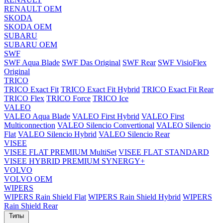
RENAULT OEM
SKODA
SKODA OEM
SUBARU
SUBARU OEM
SWF
SWF Aqua Blade
SWF Das Original
SWF Rear
SWF VisioFlex
Original
TRICO
TRICO Exact Fit
TRICO Exact Fit Hybrid
TRICO Exact Fit Rear
TRICO Flex
TRICO Force
TRICO Ice
VALEO
VALEO Aqua Blade
VALEO First Hybrid
VALEO First
Multiconnection
VALEO Silencio Convertional
VALEO Silencio
Flat
VALEO Silencio Hybrid
VALEO Silencio Rear
VISEE
VISEE FLAT PREMIUM MultiSet
VISEE FLAT STANDARD
VISEE HYBRID PREMIUM SYNERGY+
VOLVO
VOLVO OEM
WIPERS
WIPERS Rain Shield Flat
WIPERS Rain Shield Hybrid
WIPERS
Rain Shield Rear
Типы