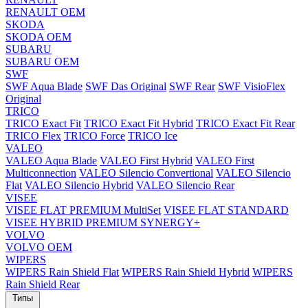
RENAULT OEM
SKODA
SKODA OEM
SUBARU
SUBARU OEM
SWF
SWF Aqua Blade
SWF Das Original
SWF Rear
SWF VisioFlex
Original
TRICO
TRICO Exact Fit
TRICO Exact Fit Hybrid
TRICO Exact Fit Rear
TRICO Flex
TRICO Force
TRICO Ice
VALEO
VALEO Aqua Blade
VALEO First Hybrid
VALEO First
Multiconnection
VALEO Silencio Convertional
VALEO Silencio
Flat
VALEO Silencio Hybrid
VALEO Silencio Rear
VISEE
VISEE FLAT PREMIUM MultiSet
VISEE FLAT STANDARD
VISEE HYBRID PREMIUM SYNERGY+
VOLVO
VOLVO OEM
WIPERS
WIPERS Rain Shield Flat
WIPERS Rain Shield Hybrid
WIPERS
Rain Shield Rear
Типы