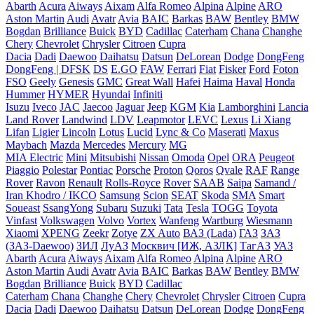
Abarth
Acura
Aiways
Aixam
Alfa Romeo
Alpina
Alpine
ARO
Aston Martin
Audi
Avatr
Avia
BAIC
Barkas
BAW
Bentley
BMW
Bogdan
Brilliance
Buick
BYD
Cadillac
Caterham
Chana
Changhe
Chery
Chevrolet
Chrysler
Citroen
Cupra
Dacia
Dadi
Daewoo
Daihatsu
Datsun
DeLorean
Dodge
DongFeng
DongFeng | DFSK
DS
E.GO
FAW
Ferrari
Fiat
Fisker
Ford
Foton
FSO
Geely
Genesis
GMC
Great Wall
Hafei
Haima
Haval
Honda
Hummer
HYMER
Hyundai
Infiniti
Isuzu
Iveco
JAC
Jaecoo
Jaguar
Jeep
KGM
Kia
Lamborghini
Lancia
Land Rover
Landwind
LDV
Leapmotor
LEVC
Lexus
Li Xiang
Lifan
Ligier
Lincoln
Lotus
Lucid
Lync & Co
Maserati
Maxus
Maybach
Mazda
Mercedes
Mercury
MG
MIA Electric
Mini
Mitsubishi
Nissan
Omoda
Opel
ORA
Peugeot
Piaggio
Polestar
Pontiac
Porsche
Proton
Qoros
Qvale
RAF
Range
Rover
Ravon
Renault
Rolls-Royce
Rover
SAAB
Saipa
Samand /
Iran Khodro / IKCO
Samsung
Scion
SEAT
Skoda
SMA
Smart
Soueast
SsangYong
Subaru
Suzuki
Tata
Tesla
TOGG
Toyota
Vinfast
Volkswagen
Volvo
Vortex
Wanfeng
Wartburg
Wiesmann
Xiaomi
XPENG
Zeekr
Zotye
ZX Auto
ВАЗ (Lada)
ГАЗ
ЗАЗ
(ЗАЗ-Daewoo)
ЗИЛ
ЛуАЗ
Москвич [ИЖ, АЗЛК]
ТагАЗ
УАЗ
Abarth
Acura
Aiways
Aixam
Alfa Romeo
Alpina
Alpine
ARO
Aston Martin
Audi
Avatr
Avia
BAIC
Barkas
BAW
Bentley
BMW
Bogdan
Brilliance
Buick
BYD
Cadillac
Caterham
Chana
Changhe
Chery
Chevrolet
Chrysler
Citroen
Cupra
Dacia
Dadi
Daewoo
Daihatsu
Datsun
DeLorean
Dodge
DongFeng