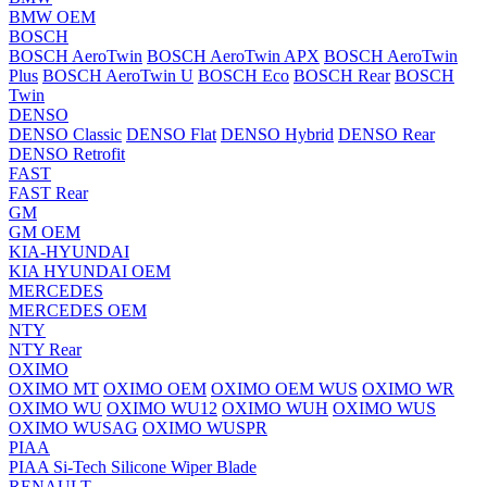
BMW OEM
BOSCH
BOSCH AeroTwin
BOSCH AeroTwin APX
BOSCH AeroTwin
Plus
BOSCH AeroTwin U
BOSCH Eco
BOSCH Rear
BOSCH
Twin
DENSO
DENSO Classic
DENSO Flat
DENSO Hybrid
DENSO Rear
DENSO Retrofit
FAST
FAST Rear
GM
GM OEM
KIA-HYUNDAI
KIA HYUNDAI OEM
MERCEDES
MERCEDES OEM
NTY
NTY Rear
OXIMO
OXIMO MT
OXIMO OEM
OXIMO OEM WUS
OXIMO WR
OXIMO WU
OXIMO WU12
OXIMO WUH
OXIMO WUS
OXIMO WUSAG
OXIMO WUSPR
PIAA
PIAA Si-Tech Silicone Wiper Blade
RENAULT