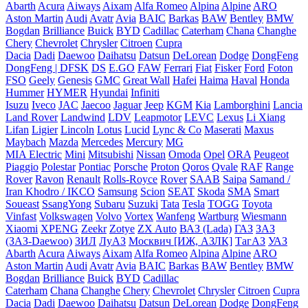
Abarth
Acura
Aiways
Aixam
Alfa Romeo
Alpina
Alpine
ARO
Aston Martin
Audi
Avatr
Avia
BAIC
Barkas
BAW
Bentley
BMW
Bogdan
Brilliance
Buick
BYD
Cadillac
Caterham
Chana
Changhe
Chery
Chevrolet
Chrysler
Citroen
Cupra
Dacia
Dadi
Daewoo
Daihatsu
Datsun
DeLorean
Dodge
DongFeng
DongFeng | DFSK
DS
E.GO
FAW
Ferrari
Fiat
Fisker
Ford
Foton
FSO
Geely
Genesis
GMC
Great Wall
Hafei
Haima
Haval
Honda
Hummer
HYMER
Hyundai
Infiniti
Isuzu
Iveco
JAC
Jaecoo
Jaguar
Jeep
KGM
Kia
Lamborghini
Lancia
Land Rover
Landwind
LDV
Leapmotor
LEVC
Lexus
Li Xiang
Lifan
Ligier
Lincoln
Lotus
Lucid
Lync & Co
Maserati
Maxus
Maybach
Mazda
Mercedes
Mercury
MG
MIA Electric
Mini
Mitsubishi
Nissan
Omoda
Opel
ORA
Peugeot
Piaggio
Polestar
Pontiac
Porsche
Proton
Qoros
Qvale
RAF
Range
Rover
Ravon
Renault
Rolls-Royce
Rover
SAAB
Saipa
Samand /
Iran Khodro / IKCO
Samsung
Scion
SEAT
Skoda
SMA
Smart
Soueast
SsangYong
Subaru
Suzuki
Tata
Tesla
TOGG
Toyota
Vinfast
Volkswagen
Volvo
Vortex
Wanfeng
Wartburg
Wiesmann
Xiaomi
XPENG
Zeekr
Zotye
ZX Auto
ВАЗ (Lada)
ГАЗ
ЗАЗ
(ЗАЗ-Daewoo)
ЗИЛ
ЛуАЗ
Москвич [ИЖ, АЗЛК]
ТагАЗ
УАЗ
Abarth
Acura
Aiways
Aixam
Alfa Romeo
Alpina
Alpine
ARO
Aston Martin
Audi
Avatr
Avia
BAIC
Barkas
BAW
Bentley
BMW
Bogdan
Brilliance
Buick
BYD
Cadillac
Caterham
Chana
Changhe
Chery
Chevrolet
Chrysler
Citroen
Cupra
Dacia
Dadi
Daewoo
Daihatsu
Datsun
DeLorean
Dodge
DongFeng