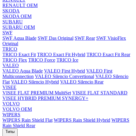
RENAULT OEM
SKODA
SKODA OEM
SUBARU
SUBARU OEM
SWF
SWF Aqua Blade
SWF Das Original
SWF Rear
SWF VisioFlex
Original
TRICO
TRICO Exact Fit
TRICO Exact Fit Hybrid
TRICO Exact Fit Rear
TRICO Flex
TRICO Force
TRICO Ice
VALEO
VALEO Aqua Blade
VALEO First Hybrid
VALEO First
Multiconnection
VALEO Silencio Convertional
VALEO Silencio
Flat
VALEO Silencio Hybrid
VALEO Silencio Rear
VISEE
VISEE FLAT PREMIUM MultiSet
VISEE FLAT STANDARD
VISEE HYBRID PREMIUM SYNERGY+
VOLVO
VOLVO OEM
WIPERS
WIPERS Rain Shield Flat
WIPERS Rain Shield Hybrid
WIPERS
Rain Shield Rear
Типы