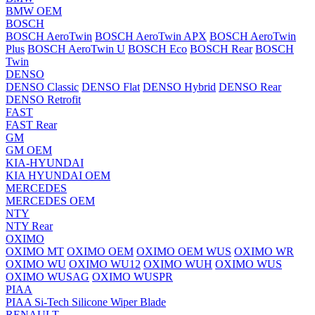
BMW OEM
BOSCH
BOSCH AeroTwin
BOSCH AeroTwin APX
BOSCH AeroTwin
Plus
BOSCH AeroTwin U
BOSCH Eco
BOSCH Rear
BOSCH
Twin
DENSO
DENSO Classic
DENSO Flat
DENSO Hybrid
DENSO Rear
DENSO Retrofit
FAST
FAST Rear
GM
GM OEM
KIA-HYUNDAI
KIA HYUNDAI OEM
MERCEDES
MERCEDES OEM
NTY
NTY Rear
OXIMO
OXIMO MT
OXIMO OEM
OXIMO OEM WUS
OXIMO WR
OXIMO WU
OXIMO WU12
OXIMO WUH
OXIMO WUS
OXIMO WUSAG
OXIMO WUSPR
PIAA
PIAA Si-Tech Silicone Wiper Blade
RENAULT