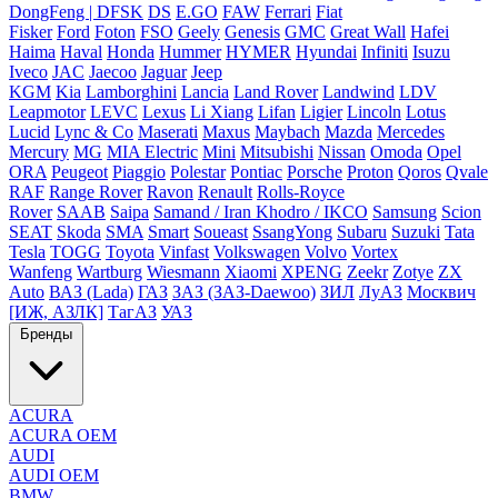
DongFeng | DFSK
DS
E.GO
FAW
Ferrari
Fiat
Fisker
Ford
Foton
FSO
Geely
Genesis
GMC
Great Wall
Hafei
Haima
Haval
Honda
Hummer
HYMER
Hyundai
Infiniti
Isuzu
Iveco
JAC
Jaecoo
Jaguar
Jeep
KGM
Kia
Lamborghini
Lancia
Land Rover
Landwind
LDV
Leapmotor
LEVC
Lexus
Li Xiang
Lifan
Ligier
Lincoln
Lotus
Lucid
Lync & Co
Maserati
Maxus
Maybach
Mazda
Mercedes
Mercury
MG
MIA Electric
Mini
Mitsubishi
Nissan
Omoda
Opel
ORA
Peugeot
Piaggio
Polestar
Pontiac
Porsche
Proton
Qoros
Qvale
RAF
Range Rover
Ravon
Renault
Rolls-Royce
Rover
SAAB
Saipa
Samand / Iran Khodro / IKCO
Samsung
Scion
SEAT
Skoda
SMA
Smart
Soueast
SsangYong
Subaru
Suzuki
Tata
Tesla
TOGG
Toyota
Vinfast
Volkswagen
Volvo
Vortex
Wanfeng
Wartburg
Wiesmann
Xiaomi
XPENG
Zeekr
Zotye
ZX
Auto
ВАЗ (Lada)
ГАЗ
ЗАЗ (ЗАЗ-Daewoo)
ЗИЛ
ЛуАЗ
Москвич
[ИЖ, АЗЛК]
ТагАЗ
УАЗ
Бренды
ACURA
ACURA OEM
AUDI
AUDI OEM
BMW