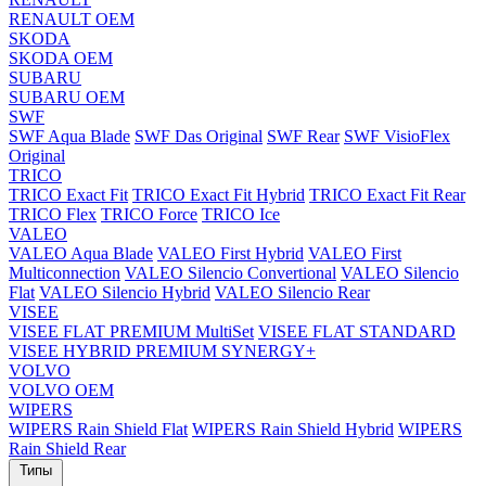
RENAULT OEM
SKODA
SKODA OEM
SUBARU
SUBARU OEM
SWF
SWF Aqua Blade
SWF Das Original
SWF Rear
SWF VisioFlex
Original
TRICO
TRICO Exact Fit
TRICO Exact Fit Hybrid
TRICO Exact Fit Rear
TRICO Flex
TRICO Force
TRICO Ice
VALEO
VALEO Aqua Blade
VALEO First Hybrid
VALEO First
Multiconnection
VALEO Silencio Convertional
VALEO Silencio
Flat
VALEO Silencio Hybrid
VALEO Silencio Rear
VISEE
VISEE FLAT PREMIUM MultiSet
VISEE FLAT STANDARD
VISEE HYBRID PREMIUM SYNERGY+
VOLVO
VOLVO OEM
WIPERS
WIPERS Rain Shield Flat
WIPERS Rain Shield Hybrid
WIPERS
Rain Shield Rear
Типы