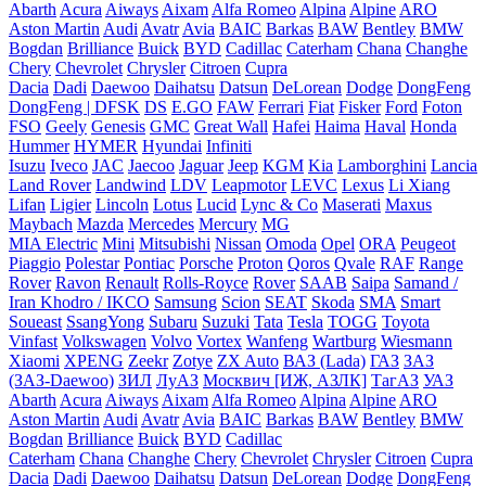
Abarth
Acura
Aiways
Aixam
Alfa Romeo
Alpina
Alpine
ARO
Aston Martin
Audi
Avatr
Avia
BAIC
Barkas
BAW
Bentley
BMW
Bogdan
Brilliance
Buick
BYD
Cadillac
Caterham
Chana
Changhe
Chery
Chevrolet
Chrysler
Citroen
Cupra
Dacia
Dadi
Daewoo
Daihatsu
Datsun
DeLorean
Dodge
DongFeng
DongFeng | DFSK
DS
E.GO
FAW
Ferrari
Fiat
Fisker
Ford
Foton
FSO
Geely
Genesis
GMC
Great Wall
Hafei
Haima
Haval
Honda
Hummer
HYMER
Hyundai
Infiniti
Isuzu
Iveco
JAC
Jaecoo
Jaguar
Jeep
KGM
Kia
Lamborghini
Lancia
Land Rover
Landwind
LDV
Leapmotor
LEVC
Lexus
Li Xiang
Lifan
Ligier
Lincoln
Lotus
Lucid
Lync & Co
Maserati
Maxus
Maybach
Mazda
Mercedes
Mercury
MG
MIA Electric
Mini
Mitsubishi
Nissan
Omoda
Opel
ORA
Peugeot
Piaggio
Polestar
Pontiac
Porsche
Proton
Qoros
Qvale
RAF
Range
Rover
Ravon
Renault
Rolls-Royce
Rover
SAAB
Saipa
Samand /
Iran Khodro / IKCO
Samsung
Scion
SEAT
Skoda
SMA
Smart
Soueast
SsangYong
Subaru
Suzuki
Tata
Tesla
TOGG
Toyota
Vinfast
Volkswagen
Volvo
Vortex
Wanfeng
Wartburg
Wiesmann
Xiaomi
XPENG
Zeekr
Zotye
ZX Auto
ВАЗ (Lada)
ГАЗ
ЗАЗ
(ЗАЗ-Daewoo)
ЗИЛ
ЛуАЗ
Москвич [ИЖ, АЗЛК]
ТагАЗ
УАЗ
Abarth
Acura
Aiways
Aixam
Alfa Romeo
Alpina
Alpine
ARO
Aston Martin
Audi
Avatr
Avia
BAIC
Barkas
BAW
Bentley
BMW
Bogdan
Brilliance
Buick
BYD
Cadillac
Caterham
Chana
Changhe
Chery
Chevrolet
Chrysler
Citroen
Cupra
Dacia
Dadi
Daewoo
Daihatsu
Datsun
DeLorean
Dodge
DongFeng