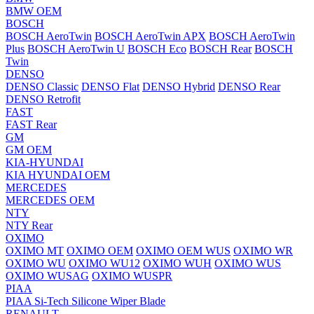
BMW OEM
BOSCH
BOSCH AeroTwin
BOSCH AeroTwin APX
BOSCH AeroTwin
Plus
BOSCH AeroTwin U
BOSCH Eco
BOSCH Rear
BOSCH
Twin
DENSO
DENSO Classic
DENSO Flat
DENSO Hybrid
DENSO Rear
DENSO Retrofit
FAST
FAST Rear
GM
GM OEM
KIA-HYUNDAI
KIA HYUNDAI OEM
MERCEDES
MERCEDES OEM
NTY
NTY Rear
OXIMO
OXIMO MT
OXIMO OEM
OXIMO OEM WUS
OXIMO WR
OXIMO WU
OXIMO WU12
OXIMO WUH
OXIMO WUS
OXIMO WUSAG
OXIMO WUSPR
PIAA
PIAA Si-Tech Silicone Wiper Blade
RENAULT