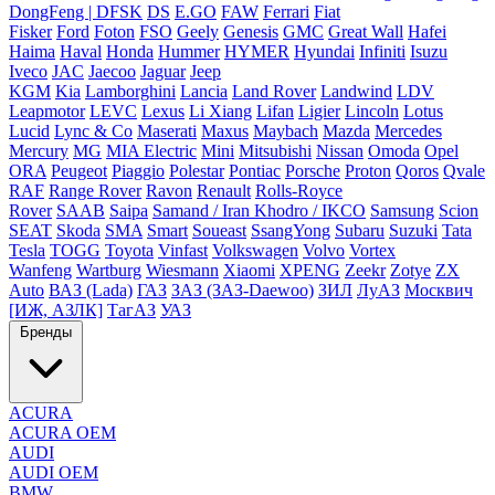
DongFeng | DFSK
DS
E.GO
FAW
Ferrari
Fiat
Fisker
Ford
Foton
FSO
Geely
Genesis
GMC
Great Wall
Hafei
Haima
Haval
Honda
Hummer
HYMER
Hyundai
Infiniti
Isuzu
Iveco
JAC
Jaecoo
Jaguar
Jeep
KGM
Kia
Lamborghini
Lancia
Land Rover
Landwind
LDV
Leapmotor
LEVC
Lexus
Li Xiang
Lifan
Ligier
Lincoln
Lotus
Lucid
Lync & Co
Maserati
Maxus
Maybach
Mazda
Mercedes
Mercury
MG
MIA Electric
Mini
Mitsubishi
Nissan
Omoda
Opel
ORA
Peugeot
Piaggio
Polestar
Pontiac
Porsche
Proton
Qoros
Qvale
RAF
Range Rover
Ravon
Renault
Rolls-Royce
Rover
SAAB
Saipa
Samand / Iran Khodro / IKCO
Samsung
Scion
SEAT
Skoda
SMA
Smart
Soueast
SsangYong
Subaru
Suzuki
Tata
Tesla
TOGG
Toyota
Vinfast
Volkswagen
Volvo
Vortex
Wanfeng
Wartburg
Wiesmann
Xiaomi
XPENG
Zeekr
Zotye
ZX
Auto
ВАЗ (Lada)
ГАЗ
ЗАЗ (ЗАЗ-Daewoo)
ЗИЛ
ЛуАЗ
Москвич
[ИЖ, АЗЛК]
ТагАЗ
УАЗ
Бренды
ACURA
ACURA OEM
AUDI
AUDI OEM
BMW