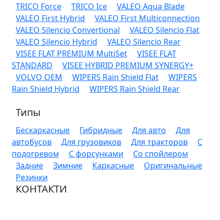
TRICO Force
TRICO Ice
VALEO Aqua Blade
VALEO First Hybrid
VALEO First Multiconnection
VALEO Silencio Convertional
VALEO Silencio Flat
VALEO Silencio Hybrid
VALEO Silencio Rear
VISEE FLAT PREMIUM MultiSet
VISEE FLAT
STANDARD
VISEE HYBRID PREMIUM SYNERGY+
VOLVO OEM
WIPERS Rain Shield Flat
WIPERS
Rain Shield Hybrid
WIPERS Rain Shield Rear
Типы
Бескаркасные
Гибридные
Для авто
Для
автобусов
Для грузовиков
Для тракторов
С
подогревом
С форсунками
Со спойлером
Задние
Зимние
Каркасные
Оригинальные
Резинки
КОНТАКТИ