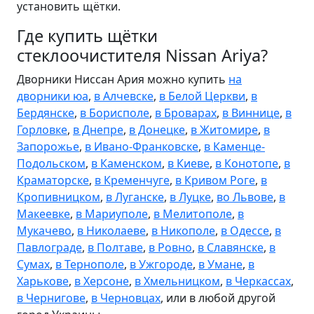
установить щётки.
Где купить щётки
стеклоочистителя Nissan Ariya?
Дворники Ниссан Ария можно купить
на
дворники юа
,
в Алчевске
,
в Белой Церкви
,
в
Бердянске
,
в Борисполе
,
в Броварах
,
в Виннице
,
в
Горловке
,
в Днепре
,
в Донецке
,
в Житомире
,
в
Запорожье
,
в Ивано-Франковске
,
в Каменце-
Подольском
,
в Каменском
,
в Киеве
,
в Конотопе
,
в
Краматорске
,
в Кременчуге
,
в Кривом Роге
,
в
Кропивницком
,
в Луганске
,
в Луцке
,
во Львове
,
в
Макеевке
,
в Мариуполе
,
в Мелитополе
,
в
Мукачево
,
в Николаеве
,
в Никополе
,
в Одессе
,
в
Павлограде
,
в Полтаве
,
в Ровно
,
в Славянске
,
в
Сумах
,
в Тернополе
,
в Ужгороде
,
в Умане
,
в
Харькове
,
в Херсоне
,
в Хмельницком
,
в Черкассах
,
в Чернигове
,
в Черновцах
, или в любой другой