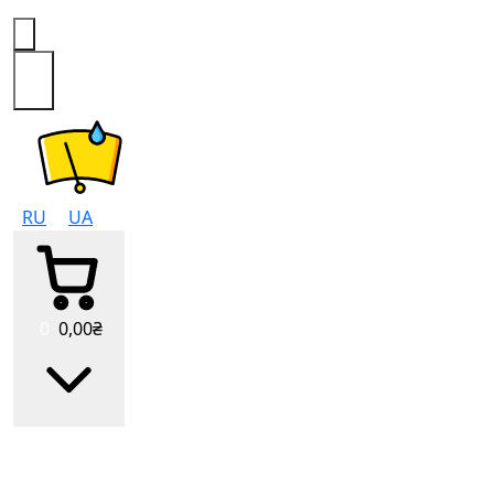
0
RU
UA
0
0
,00
₴