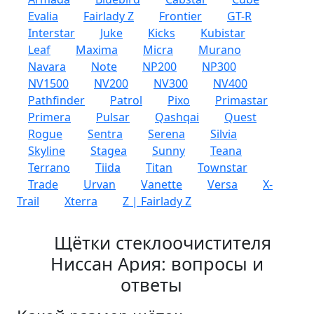
Evalia
Fairlady Z
Frontier
GT-R
Interstar
Juke
Kicks
Kubistar
Leaf
Maxima
Micra
Murano
Navara
Note
NP200
NP300
NV1500
NV200
NV300
NV400
Pathfinder
Patrol
Pixo
Primastar
Primera
Pulsar
Qashqai
Quest
Rogue
Sentra
Serena
Silvia
Skyline
Stagea
Sunny
Teana
Terrano
Tiida
Titan
Townstar
Trade
Urvan
Vanette
Versa
X-
Trail
Xterra
Z | Fairlady Z
Щётки стеклоочистителя
Ниссан Ария: вопросы и
ответы