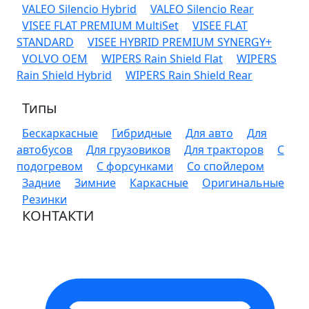
VALEO Silencio Hybrid
VALEO Silencio Rear
VISEE FLAT PREMIUM MultiSet
VISEE FLAT
STANDARD
VISEE HYBRID PREMIUM SYNERGY+
VOLVO OEM
WIPERS Rain Shield Flat
WIPERS
Rain Shield Hybrid
WIPERS Rain Shield Rear
Типы
Бескаркасные
Гибридные
Для авто
Для
автобусов
Для грузовиков
Для тракторов
С
подогревом
С форсунками
Со спойлером
Задние
Зимние
Каркасные
Оригинальные
Резинки
КОНТАКТИ