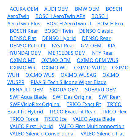
ACURA OEM
AUDI OEM
BMW OEM
BOSCH
AeroTwin
BOSCH AeroTwin APX
BOSCH
AeroTwin Plus
BOSCH AeroTwin U
BOSCH Eco
BOSCH Rear
BOSCH Twin
DENSO Classic
DENSO Flat
DENSO Hybrid
DENSO Rear
DENSO Retrofit
FAST Rear
GM OEM
KIA
HYUNDAI OEM
MERCEDES OEM
NTY Rear
OXIMO MT
OXIMO OEM
OXIMO OEM WUS
OXIMO WR
OXIMO WU
OXIMO WU12
OXIMO
WUH
OXIMO WUS
OXIMO WUSAG
OXIMO
WUSPR
PIAA Si-Tech Silicone Wiper Blade
RENAULT OEM
SKODA OEM
SUBARU OEM
SWF Aqua Blade
SWF Das Original
SWF Rear
SWF VisioFlex Original
TRICO Exact Fit
TRICO
Exact Fit Hybrid
TRICO Exact Fit Rear
TRICO Flex
TRICO Force
TRICO Ice
VALEO Aqua Blade
VALEO First Hybrid
VALEO First Multiconnection
VALEO Silencio Convertional
VALEO Silencio Flat