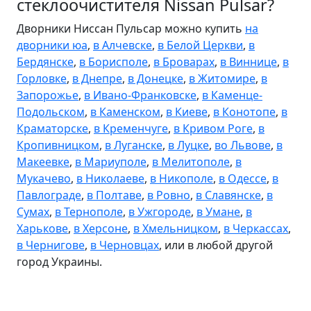
стеклоочистителя Nissan Pulsar?
Дворники Ниссан Пульсар можно купить
на
дворники юа
,
в Алчевске
,
в Белой Церкви
,
в
Бердянске
,
в Борисполе
,
в Броварах
,
в Виннице
,
в
Горловке
,
в Днепре
,
в Донецке
,
в Житомире
,
в
Запорожье
,
в Ивано-Франковске
,
в Каменце-
Подольском
,
в Каменском
,
в Киеве
,
в Конотопе
,
в
Краматорске
,
в Кременчуге
,
в Кривом Роге
,
в
Кропивницком
,
в Луганске
,
в Луцке
,
во Львове
,
в
Макеевке
,
в Мариуполе
,
в Мелитополе
,
в
Мукачево
,
в Николаеве
,
в Никополе
,
в Одессе
,
в
Павлограде
,
в Полтаве
,
в Ровно
,
в Славянске
,
в
Сумах
,
в Тернополе
,
в Ужгороде
,
в Умане
,
в
Харькове
,
в Херсоне
,
в Хмельницком
,
в Черкассах
,
в Чернигове
,
в Черновцах
, или в любой другой
город Украины.