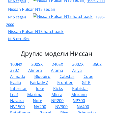
N16 седан
1995-2000
Nissan Pulsar N15 sedan
N15 седан
1995-
2000
Nissan Pulsar N15 hatchback
N15 хетчбек
Другие модели Ниссан
100NX
200SX
240SX
300ZX
350Z
370Z
Almera
Altima
Ariya
Armada
Bluebird
Cabstar
Cube
Evalia
Fairlady Z
Frontier
GT-R
Interstar
Juke
Kicks
Kubistar
Leaf
Maxima
Micra
Murano
Navara
Note
NP200
NP300
NV1500
NV200
NV300
NV400
Pathfinder
Patrol
Pixo
Primastar