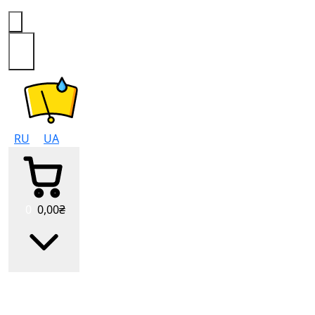
0
RU
UA
0
0
,00
₴