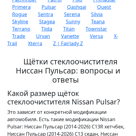
Primera
Pulsar
Qashqai
Quest
Rogue
Sentra
Serena
Silvia
Skyline
Stagea
Sunny
Teana
Terrano
Tiida
Titan
Townstar
Trade
Urvan
Vanette
Versa
X-
Trail
Xterra
Z | Fairlady Z
Щётки стеклоочистителя
Ниссан Пульсар: вопросы и
ответы
Какой размер щёток
стеклоочистителя Nissan Pulsar?
Это зависит от конкретной модификации
автомобиля. Есть такие модификации Nissan
Pulsar: Ниссан Пульсар (2014-2026) C13R хетчбек,
Ниссан Пульсар (2014-2026) C13 седан, Ниссан