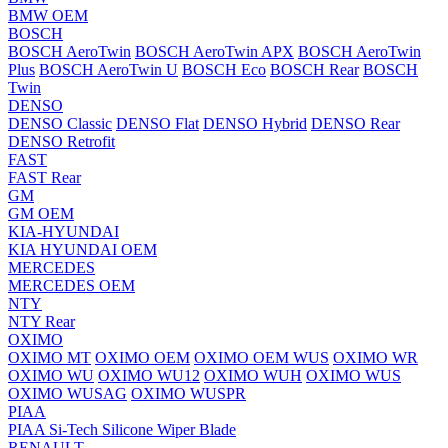
BMW OEM
BOSCH
BOSCH AeroTwin
BOSCH AeroTwin APX
BOSCH AeroTwin
Plus
BOSCH AeroTwin U
BOSCH Eco
BOSCH Rear
BOSCH
Twin
DENSO
DENSO Classic
DENSO Flat
DENSO Hybrid
DENSO Rear
DENSO Retrofit
FAST
FAST Rear
GM
GM OEM
KIA-HYUNDAI
KIA HYUNDAI OEM
MERCEDES
MERCEDES OEM
NTY
NTY Rear
OXIMO
OXIMO MT
OXIMO OEM
OXIMO OEM WUS
OXIMO WR
OXIMO WU
OXIMO WU12
OXIMO WUH
OXIMO WUS
OXIMO WUSAG
OXIMO WUSPR
PIAA
PIAA Si-Tech Silicone Wiper Blade
RENAULT