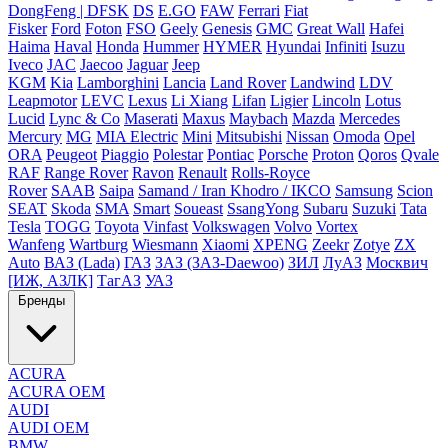
DongFeng | DFSK
DS
E.GO
FAW
Ferrari
Fiat
Fisker
Ford
Foton
FSO
Geely
Genesis
GMC
Great Wall
Hafei
Haima
Haval
Honda
Hummer
HYMER
Hyundai
Infiniti
Isuzu
Iveco
JAC
Jaecoo
Jaguar
Jeep
KGM
Kia
Lamborghini
Lancia
Land Rover
Landwind
LDV
Leapmotor
LEVC
Lexus
Li Xiang
Lifan
Ligier
Lincoln
Lotus
Lucid
Lync & Co
Maserati
Maxus
Maybach
Mazda
Mercedes
Mercury
MG
MIA Electric
Mini
Mitsubishi
Nissan
Omoda
Opel
ORA
Peugeot
Piaggio
Polestar
Pontiac
Porsche
Proton
Qoros
Qvale
RAF
Range Rover
Ravon
Renault
Rolls-Royce
Rover
SAAB
Saipa
Samand / Iran Khodro / IKCO
Samsung
Scion
SEAT
Skoda
SMA
Smart
Soueast
SsangYong
Subaru
Suzuki
Tata
Tesla
TOGG
Toyota
Vinfast
Volkswagen
Volvo
Vortex
Wanfeng
Wartburg
Wiesmann
Xiaomi
XPENG
Zeekr
Zotye
ZX
Auto
ВАЗ (Lada)
ГАЗ
ЗАЗ (ЗАЗ-Daewoo)
ЗИЛ
ЛуАЗ
Москвич
[ИЖ, АЗЛК]
ТагАЗ
УАЗ
Бренды
ACURA
ACURA OEM
AUDI
AUDI OEM
BMW