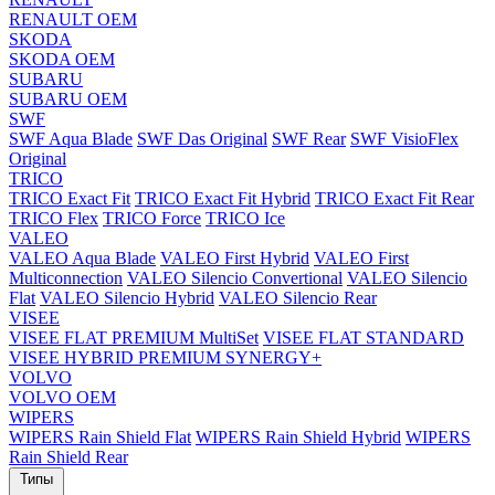
RENAULT OEM
SKODA
SKODA OEM
SUBARU
SUBARU OEM
SWF
SWF Aqua Blade
SWF Das Original
SWF Rear
SWF VisioFlex
Original
TRICO
TRICO Exact Fit
TRICO Exact Fit Hybrid
TRICO Exact Fit Rear
TRICO Flex
TRICO Force
TRICO Ice
VALEO
VALEO Aqua Blade
VALEO First Hybrid
VALEO First
Multiconnection
VALEO Silencio Convertional
VALEO Silencio
Flat
VALEO Silencio Hybrid
VALEO Silencio Rear
VISEE
VISEE FLAT PREMIUM MultiSet
VISEE FLAT STANDARD
VISEE HYBRID PREMIUM SYNERGY+
VOLVO
VOLVO OEM
WIPERS
WIPERS Rain Shield Flat
WIPERS Rain Shield Hybrid
WIPERS
Rain Shield Rear
Типы