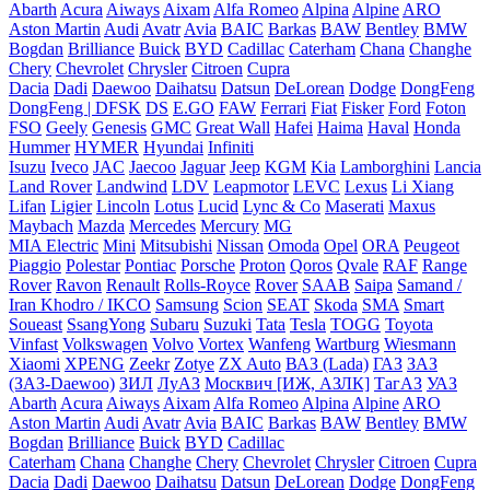
Abarth
Acura
Aiways
Aixam
Alfa Romeo
Alpina
Alpine
ARO
Aston Martin
Audi
Avatr
Avia
BAIC
Barkas
BAW
Bentley
BMW
Bogdan
Brilliance
Buick
BYD
Cadillac
Caterham
Chana
Changhe
Chery
Chevrolet
Chrysler
Citroen
Cupra
Dacia
Dadi
Daewoo
Daihatsu
Datsun
DeLorean
Dodge
DongFeng
DongFeng | DFSK
DS
E.GO
FAW
Ferrari
Fiat
Fisker
Ford
Foton
FSO
Geely
Genesis
GMC
Great Wall
Hafei
Haima
Haval
Honda
Hummer
HYMER
Hyundai
Infiniti
Isuzu
Iveco
JAC
Jaecoo
Jaguar
Jeep
KGM
Kia
Lamborghini
Lancia
Land Rover
Landwind
LDV
Leapmotor
LEVC
Lexus
Li Xiang
Lifan
Ligier
Lincoln
Lotus
Lucid
Lync & Co
Maserati
Maxus
Maybach
Mazda
Mercedes
Mercury
MG
MIA Electric
Mini
Mitsubishi
Nissan
Omoda
Opel
ORA
Peugeot
Piaggio
Polestar
Pontiac
Porsche
Proton
Qoros
Qvale
RAF
Range
Rover
Ravon
Renault
Rolls-Royce
Rover
SAAB
Saipa
Samand /
Iran Khodro / IKCO
Samsung
Scion
SEAT
Skoda
SMA
Smart
Soueast
SsangYong
Subaru
Suzuki
Tata
Tesla
TOGG
Toyota
Vinfast
Volkswagen
Volvo
Vortex
Wanfeng
Wartburg
Wiesmann
Xiaomi
XPENG
Zeekr
Zotye
ZX Auto
ВАЗ (Lada)
ГАЗ
ЗАЗ
(ЗАЗ-Daewoo)
ЗИЛ
ЛуАЗ
Москвич [ИЖ, АЗЛК]
ТагАЗ
УАЗ
Abarth
Acura
Aiways
Aixam
Alfa Romeo
Alpina
Alpine
ARO
Aston Martin
Audi
Avatr
Avia
BAIC
Barkas
BAW
Bentley
BMW
Bogdan
Brilliance
Buick
BYD
Cadillac
Caterham
Chana
Changhe
Chery
Chevrolet
Chrysler
Citroen
Cupra
Dacia
Dadi
Daewoo
Daihatsu
Datsun
DeLorean
Dodge
DongFeng